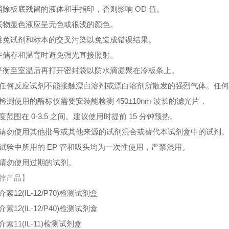
消除板底残留的液体和手指印，否则影响 OD 值。
底物显色液应呈无色或很浅的颜色。
避免试剂和标本的交叉污染以免造成错误结果。
在储存和温育时避免强光直接照射。
平衡至室温后再打开密封袋以防水滴凝聚在冷板条上。
、任何反应试剂不能接触漂白溶剂或漂白溶剂所散发的强烈气体。任
、检测使用的酶标仪需要安装能检测 450±10nm 波长的滤光片，
度范围在 0-3.5 之间。建议使用时提前 15 分钟预热。
、请勿使用其他批号或其他来源的试剂混合或替代本试剂盒中的试剂
、试验中所用的 EP 管和吸头均为一次性使用，严禁混用。
、请勿使用过期的试剂。
荐产品】
素12(IL-12/P70)检测试剂盒
素12(IL-12/P40)检测试剂盒
素11(IL-11)检测试剂盒