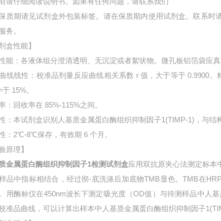
前请仔细阅读说明书。如果有任何问题，请联系我们
保质期请见试剂盒外包装标签。请在保质期内使用试剂盒。联系时
服务。
剂盒性能】
性能：各液体组分澄清透明、无沉淀或者絮状物。微孔板铝箔袋应真
曲线线性：校准品剂量反应曲线相关系数 r 值，大于等于 0.9900。
小于 15%。
率：回收率在 85%-115%之间。
性：本试剂盒识别人基质金属蛋白酶组织抑制因子1(TIMP-1)，与
性：2℃-8℃保存，有效期 6 个月。
验原理】
质金属蛋白酶组织抑制因子1检测试剂盒
应用双抗原夹心法测定标本
样品中指标相结合，经过彻-底洗涤后加底物TMB显色。TMB在H
。用酶标仪在450nm波长下测定吸光度（OD值）与待测样品中
人基
校准品曲线，可以计算出样本中
人基质金属蛋白酶组织抑制因子1(TIM