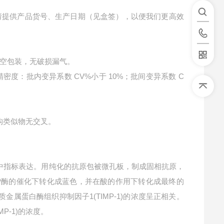
请提供产品货号、生产日期（见盒签），以便我们更高效
空包装，无破损漏气。
精密度：批内变异系数 CV%小于 10%；批间变异系数 C
结构类似物无交叉。
中指标表达。用纯化的抗原包被微孔板，制成固相抗原，
RP酶的催化下转化成蓝色，并在酸的作用下转化成最终的
质金属蛋白酶组织抑制因子1(TIMP-1)的浓度呈正相关。
P-1)的浓度。