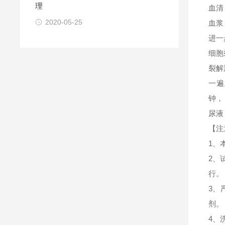
理
血清
2020-05-25
血浆
进一
细胞
裂解
一遍
钟，
尿液
【注
1、
2、
行。
3、
剂。
4、