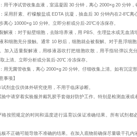
：用干净试管收集血液，室温凝固 30 分钟，离心 2000×g 20 分
：采用肝素、柠檬酸盐或 EDTA 抗凝，抽血后 30 分钟内在2-8℃离心 
步离心 10000×g 10 分钟。立即分析或分后-20℃冷冻保存。
裂解液：对于贴壁细胞，去除培养液，用 PBS、生理盐水或无血
液和细胞充分接触。通常 10 秒后，细胞就会被裂解。对于悬浮细胞
。加入适量裂解液，用移液器吹打把细胞吹散，用手指轻弹以充分裂解细胞。
 取上清。立即分析或分装后-20℃ 冷冻保存。
：用无菌管收集，离心 2000×g 20 分钟。仔细收集上清。如有沉
意事项】
本试剂盒仅供体外研究使用，不用于临床诊断。
试验中请穿着实验服并戴乳胶手套做好防护工作。特别是检测血液或
严格按照规定的时间和温度进行温育以保证准确结果。所有试剂都必须
洗板不正确可能导致不准确的结果。在加入底物前确保尽量吸干孔内