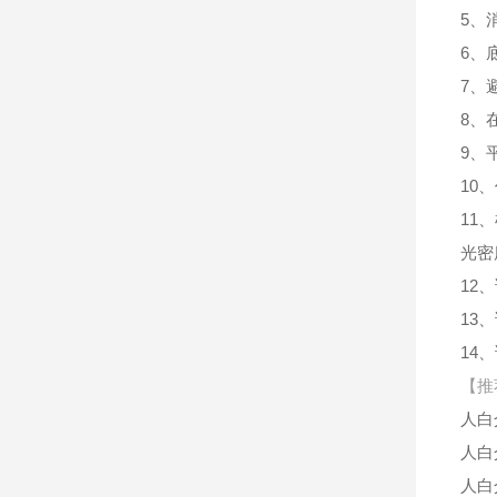
5、
6、
7、
8、
9、
10
11
光密
12
13
14
【推
人白介
人白介
人白介