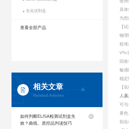
使用
具体
生化试剂盒
为您
【试
查看全部产品
物理
校准
V%
回收
敏感
稳定
相关文章
【实
Related Articles
人基
可与
黄色
如何判断ELISA检测试剂盒失
拟合
效？曲线、质控品判读技巧