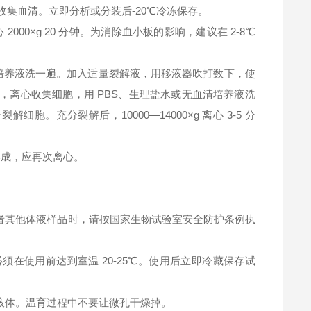
钟，收集血清。立即分析或分装后-20℃冷冻保存。
2000×g 20 分钟。为消除血小板的影响，建议在 2-8℃
清培养液洗一遍。加入适量裂解液，用移液器吹打数下，使
，离心收集细胞，用 PBS、生理盐水或无血清培养液洗
充分裂解后，10000—14000×g 离心 3-5 分
淀形成，应再次离心。
者其他体液样品时，请按国家生物试验室安全防护条例执
在使用前达到室温 20-25℃。使用后立即冷藏保存试
液体。温育过程中不要让微孔干燥掉。