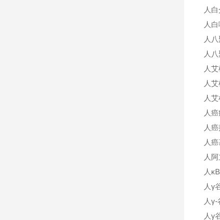
人白介
人白喉
人八
人八
人艾
人艾
人艾
人癌
人癌抗
人癌基
人阿立
人κ
人γ
人γ
人γ