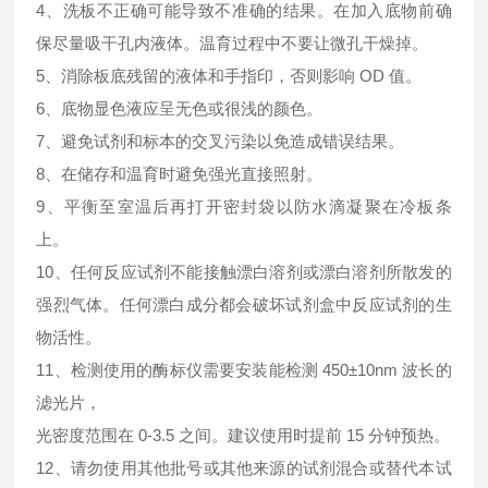
4、洗板不正确可能导致不准确的结果。在加入底物前确
保尽量吸干孔内液体。温育过程中不要让微孔干燥掉。
5、消除板底残留的液体和手指印，否则影响 OD 值。
6、底物显色液应呈无色或很浅的颜色。
7、避免试剂和标本的交叉污染以免造成错误结果。
8、在储存和温育时避免强光直接照射。
9、平衡至室温后再打开密封袋以防水滴凝聚在冷板条
上。
10、任何反应试剂不能接触漂白溶剂或漂白溶剂所散发的
强烈气体。任何漂白成分都会破坏试剂盒中反应试剂的生
物活性。
11、检测使用的酶标仪需要安装能检测 450±10nm 波长的
滤光片，
光密度范围在 0-3.5 之间。建议使用时提前 15 分钟预热。
12、请勿使用其他批号或其他来源的试剂混合或替代本试