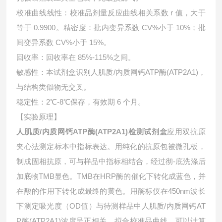
校准曲线线性：校准品剂量反应曲线相关系数 r 值，大于
等于 0.9900。精密度：批内变异系数 CV%小于 10%；批
间变异系数 CV%小于 15%。
回收率：回收率在 85%-115%之间。
敏感性：本试剂盒识别人肌质/内质网钙ATP酶(ATP2A1)，
与结构类似物无交叉。
稳定性：2℃-8℃保存，有效期 6 个月。
【实验原理】
人肌质/内质网钙ATP酶(ATP2A1)检测试剂盒
应用双抗原
夹心法测定标本中指标表达。用纯化的抗原包被微孔板，
制成固相抗原，可与样品中指标相结合，经过彻-底洗涤后
加底物TMB显色。TMB在HRP酶的催化下转化成蓝色，并
在酸的作用下转化成最终的黄色。用酶标仪在450nm波长
下测定吸光度（OD值）与待测样品中
人肌质/内质网钙AT
P酶(ATP2A1)浓度呈正相关。拟合校准品曲线，可以计算