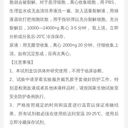
胞就会被裂解。对于悬浮细胞，离心收集细胞，用 PBS、
生理盐水或无血清培养液洗一遍。加入适量裂解液，用移
液器吹打把细胞吹散，用手指轻弹以充分裂解细胞。充分
裂解后，10000—14000×g 离心 3-5 分钟， 取上清。立即
分析或分装后-20℃ 冷冻保存。
尿液：用无菌管收集，离心 2000×g 20 分钟。仔细收集上
清。如有沉淀形成，应再次离心。
【注意事项】
1、本试剂盒仅供体外研究使用，不用于临床诊断。
2、试验中请穿着实验服并戴乳胶手套做好防护工作。特
别是检测血液或者其他体液样品时，请按国家生物试验室
安全防护条例执行。
3、严格按照规定的时间和温度进行温育以保证准确结
果。所有试剂都必须在使用前达到室温 20-25℃。使用后
立即冷藏保存试剂。