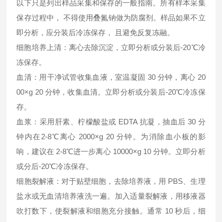
以下只是列出样品采集和保存的一般指南。所有样本采集
保存过程中， 不得使用叠氮钠做为防腐剂。样品如果不立
即分析，应分装后冷冻保存， 且避免反复冻融。
细胞培养上清：离心去除沉淀，立即分析或分装后-20℃冷
冻保存。
血清：用干净试管收集血液，室温凝固 30 分钟，离心 20
00×g 20 分钟，收集血清。立即分析或分装后-20℃冷冻保
存。
血浆：采用肝素、柠檬酸盐或 EDTA 抗凝，抽血后 30 分
钟内在2-8℃离心 2000×g 20 分钟。为消除血小板的影
响，建议在 2-8℃进一步离心 10000×g 10 分钟。立即分析
或分后-20℃冷冻保存。
细胞裂解液：对于贴壁细胞，去除培养液，用 PBS、生理
盐水或无血清培养液洗一遍。加入适量裂解液，用移液器
吹打数下，使裂解液和细胞充分接触。通常 10 秒后，细