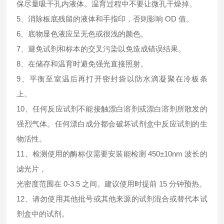
保尽量吸干孔内液体。温育过程中不要让微孔干燥掉。
5、消除板底残留的液体和手指印，否则影响 OD 值。
6、底物显色液应呈无色或很浅的颜色。
7、避免试剂和标本的交叉污染以免造成错误结果。
8、在储存和温育时避免强光直接照射。
9、平衡至室温后再打开密封袋以防水滴凝聚在冷板条
上。
10、任何反应试剂不能接触漂白溶剂或漂白溶剂所散发的
强烈气体。任何漂白成分都会破坏试剂盒中反应试剂的生
物活性。
11、检测使用的酶标仪需要安装能检测 450±10nm 波长的
滤光片，
光密度范围在 0-3.5 之间。建议使用时提前 15 分钟预热。
12、请勿使用其他批号或其他来源的试剂混合或替代本试
剂盒中的试剂。