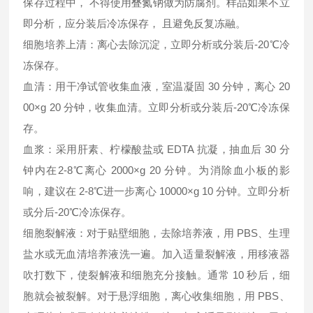
保存过程中， 不得使用叠氮钠做为防腐剂。样品如果不立
即分析，应分装后冷冻保存， 且避免反复冻融。
细胞培养上清：离心去除沉淀，立即分析或分装后-20℃冷
冻保存。
血清：用干净试管收集血液，室温凝固 30 分钟，离心 20
00×g 20 分钟，收集血清。立即分析或分装后-20℃冷冻保
存。
血浆：采用肝素、柠檬酸盐或 EDTA 抗凝，抽血后 30 分
钟内在2-8℃离心 2000×g 20 分钟。为消除血小板的影
响，建议在 2-8℃进一步离心 10000×g 10 分钟。立即分析
或分后-20℃冷冻保存。
细胞裂解液：对于贴壁细胞，去除培养液，用 PBS、生理
盐水或无血清培养液洗一遍。加入适量裂解液，用移液器
吹打数下，使裂解液和细胞充分接触。通常 10 秒后，细
胞就会被裂解。对于悬浮细胞，离心收集细胞，用 PBS、