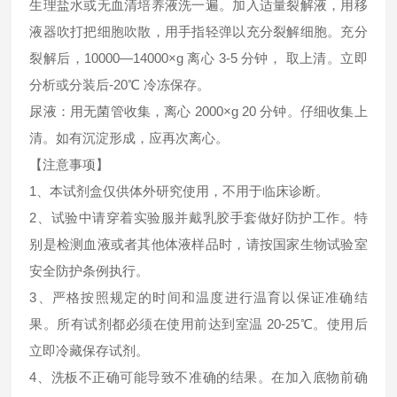
生理盐水或无血清培养液洗一遍。加入适量裂解液，用移
液器吹打把细胞吹散，用手指轻弹以充分裂解细胞。充分
裂解后，10000—14000×g 离心 3-5 分钟， 取上清。立即
分析或分装后-20℃ 冷冻保存。
尿液：用无菌管收集，离心 2000×g 20 分钟。仔细收集上
清。如有沉淀形成，应再次离心。
【注意事项】
1、本试剂盒仅供体外研究使用，不用于临床诊断。
2、试验中请穿着实验服并戴乳胶手套做好防护工作。特
别是检测血液或者其他体液样品时，请按国家生物试验室
安全防护条例执行。
3、严格按照规定的时间和温度进行温育以保证准确结
果。所有试剂都必须在使用前达到室温 20-25℃。使用后
立即冷藏保存试剂。
4、洗板不正确可能导致不准确的结果。在加入底物前确