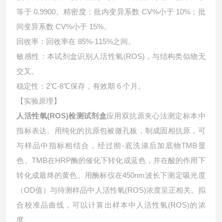
等于 0.9900。精密度：批内变异系数 CV%小于 10%；批
间变异系数 CV%小于 15%。
回收率：回收率在 85%-115%之间。
敏感性：本试剂盒识别人活性氧(ROS)，与结构类似物无
交叉。
稳定性：2℃-8℃保存，有效期 6 个月。
【实验原理】
人活性氧(ROS)检测试剂盒
应用双抗原夹心法测定标本中
指标表达。用纯化的抗原包被微孔板，制成固相抗原，可
与样品中指标相结合，经过彻-底洗涤后加底物TMB显
色。TMB在HRP酶的催化下转化成蓝色，并在酸的作用下
转化成最终的黄色。用酶标仪在450nm波长下测定吸光度
（OD值）与待测样品中
人活性氧(ROS)浓度呈正相关。拟
合校准品曲线，可以计算出样本中
人活性氧(ROS)的浓
度。