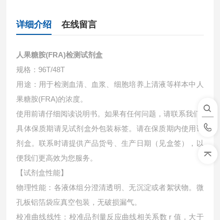
详细介绍
在线留言
人果糖胺(FRA)检测试剂盒
规格：96T/48T
用途：用于检测血清、血浆、细胞培养上清液等样本中
人
果糖胺(FRA)的浓度。
使用前请仔细阅读说明书。如果有任何问题，请联系我们
具体保质期请见试剂盒外包装标签。请在保质期内使用试
剂盒。联系时请提供产品货号、生产日期（见盒签），以
便我们更高效为您服务。
【试剂盒性能】
物理性能：各液体组分澄清透明、无沉淀或者絮状物。微
孔板铝箔袋应真空包装，无破损漏气。
校准曲线线性：校准品剂量反应曲线相关系数 r 值，大于