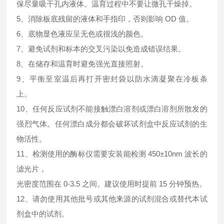
保尽量吸干孔内液体。温育过程中不要让微孔干燥掉。
5、消除板底残留的液体和手指印，否则影响 OD 值。
6、底物显色液应呈无色或很浅的颜色。
7、避免试剂和标本的交叉污染以免造成错误结果。
8、在储存和温育时避免强光直接照射。
9、平衡至室温后再打开密封袋以防水滴凝聚在冷板条
上。
10、任何反应试剂不能接触漂白溶剂或漂白溶剂所散发的
强烈气体。任何漂白成分都会破坏试剂盒中反应试剂的生
物活性。
11、检测使用的酶标仪需要安装能检测 450±10nm 波长的
滤光片，
光密度范围在 0-3.5 之间。建议使用时提前 15 分钟预热。
12、请勿使用其他批号或其他来源的试剂混合或替代本试
剂盒中的试剂。