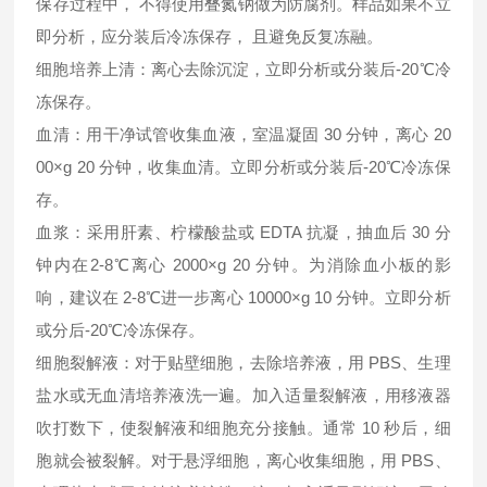
保存过程中， 不得使用叠氮钠做为防腐剂。样品如果不立
即分析，应分装后冷冻保存， 且避免反复冻融。
细胞培养上清：离心去除沉淀，立即分析或分装后-20℃冷
冻保存。
血清：用干净试管收集血液，室温凝固 30 分钟，离心 20
00×g 20 分钟，收集血清。立即分析或分装后-20℃冷冻保
存。
血浆：采用肝素、柠檬酸盐或 EDTA 抗凝，抽血后 30 分
钟内在2-8℃离心 2000×g 20 分钟。为消除血小板的影
响，建议在 2-8℃进一步离心 10000×g 10 分钟。立即分析
或分后-20℃冷冻保存。
细胞裂解液：对于贴壁细胞，去除培养液，用 PBS、生理
盐水或无血清培养液洗一遍。加入适量裂解液，用移液器
吹打数下，使裂解液和细胞充分接触。通常 10 秒后，细
胞就会被裂解。对于悬浮细胞，离心收集细胞，用 PBS、