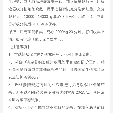
生理盐水或无血清培养液洗一遍。加入适量裂解液，用移
液器吹打把细胞吹散，用手指轻弹以充分裂解细胞。充分
裂解后，10000—14000×g 离心 3-5 分钟， 取上清。立即
分析或分装后-20℃ 冷冻保存。
尿液：用无菌管收集，离心 2000×g 20 分钟。仔细收集上
清。如有沉淀形成，应再次离心。
【注意事项】
1、本试剂盒仅供体外研究使用，不用于临床诊断。
2、试验中请穿着实验服并戴乳胶手套做好防护工作。特
别是检测血液或者其他体液样品时，请按国家生物试验室
安全防护条例执行。
3、严格按照规定的时间和温度进行温育以保证准确结
果。所有试剂都必须在使用前达到室温 20-25℃。使用后
立即冷藏保存试剂。
4、洗板不正确可能导致不准确的结果。在加入底物前确