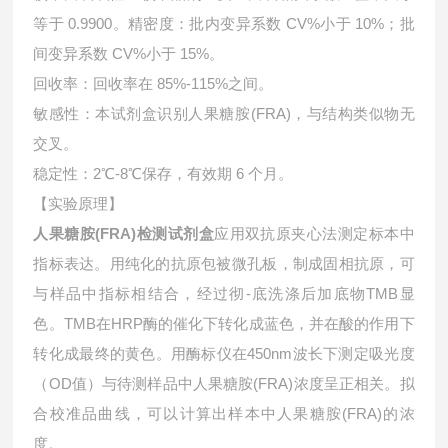
等于 0.9900。精密度：批内变异系数 CV%小于 10%；批
间变异系数 CV%小于 15%。
回收率：回收率在 85%-115%之间。
敏感性：本试剂盒识别人果糖胺(FRA)，与结构类似物无
交叉。
稳定性：2℃-8℃保存，有效期 6 个月。
【实验原理】
人果糖胺(FRA)检测试剂盒
应用双抗原夹心法测定标本中
指标表达。用纯化的抗原包被微孔板，制成固相抗原，可
与样品中指标相结合，经过彻-底洗涤后加底物TMB显
色。TMB在HRP酶的催化下转化成蓝色，并在酸的作用下
转化成最终的黄色。用酶标仪在450nm波长下测定吸光度
（OD值）与待测样品中
人果糖胺(FRA)浓度呈正相关。拟
合校准品曲线，可以计算出样本中
人果糖胺(FRA)的浓
度。