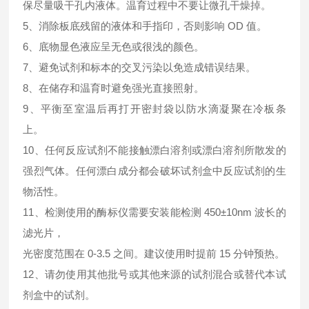
保尽量吸干孔内液体。温育过程中不要让微孔干燥掉。
5、消除板底残留的液体和手指印，否则影响 OD 值。
6、底物显色液应呈无色或很浅的颜色。
7、避免试剂和标本的交叉污染以免造成错误结果。
8、在储存和温育时避免强光直接照射。
9、平衡至室温后再打开密封袋以防水滴凝聚在冷板条
上。
10、任何反应试剂不能接触漂白溶剂或漂白溶剂所散发的
强烈气体。任何漂白成分都会破坏试剂盒中反应试剂的生
物活性。
11、检测使用的酶标仪需要安装能检测 450±10nm 波长的
滤光片，
光密度范围在 0-3.5 之间。建议使用时提前 15 分钟预热。
12、请勿使用其他批号或其他来源的试剂混合或替代本试
剂盒中的试剂。