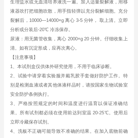
生理盐水或无血清培养液洗一遍。加入适量裂解液，用移
液器吹打把细胞吹散，用手指轻弹以充分裂解细胞。充分
裂解后，10000—14000×g 离心 3-5 分钟， 取上清。立即
分析或分装后-20℃ 冷冻保存。
尿液：用无菌管收集，离心 2000×g 20 分钟。仔细收集上
清。如有沉淀形成，应再次离心。
【注意事项】
1、本试剂盒仅供体外研究使用，不用于临床诊断。
2、试验中请穿着实验服并戴乳胶手套做好防护工作。特
别是检测血液或者其他体液样品时，请按国家生物试验室
安全防护条例执行。
3、严格按照规定的时间和温度进行温育以保证准确结
果。所有试剂都必须在使用前达到室温 20-25℃。使用后
立即冷藏保存试剂。
4、洗板不正确可能导致不准确的结果。在加入底物前确