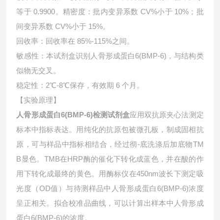
等于 0.9900。精密度：批内变异系数 CV%小于 10%；批
间变异系数 CV%小于 15%。
回收率：回收率在 85%-115%之间。
敏感性：本试剂盒识别人骨形成蛋白6(BMP-6)，与结构类
似物无交叉。
稳定性：2℃-8℃保存，有效期 6 个月。
【实验原理】
人骨形成蛋白6(BMP-6)检测试剂盒
应用双抗原夹心法测定
标本中指标表达。用纯化的抗原包被微孔板，制成固相抗
原，可与样品中指标相结合，经过彻-底洗涤后加底物TM
B显色。TMB在HRP酶的催化下转化成蓝色，并在酸的作
用下转化成最终的黄色。用酶标仪在450nm波长下测定吸
光度（OD值）与待测样品中
人骨形成蛋白6(BMP-6)浓度
呈正相关。拟合校准品曲线，可以计算出样本中
人骨形成
蛋白6(BMP-6)的浓度。