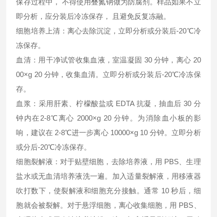
保存过程中， 不得使用叠氮钠做为防腐剂。样品如果不立
即分析，应分装后冷冻保存， 且避免反复冻融。
细胞培养上清：离心去除沉淀，立即分析或分装后-20℃冷
冻保存。
血清：用干净试管收集血液，室温凝固 30 分钟，离心 20
00×g 20 分钟，收集血清。立即分析或分装后-20℃冷冻保
存。
血浆：采用肝素、柠檬酸盐或 EDTA 抗凝，抽血后 30 分
钟内在2-8℃离心 2000×g 20 分钟。为消除血小板的影
响，建议在 2-8℃进一步离心 10000×g 10 分钟。立即分析
或分后-20℃冷冻保存。
细胞裂解液：对于贴壁细胞，去除培养液，用 PBS、生理
盐水或无血清培养液洗一遍。加入适量裂解液，用移液器
吹打数下，使裂解液和细胞充分接触。通常 10 秒后，细
胞就会被裂解。对于悬浮细胞，离心收集细胞，用 PBS、