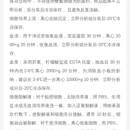
保存过程中， 不得使用叠氮钠做为防腐剂。样品如果不立
即分析，应分装后冷冻保存， 且避免反复冻融。
细胞培养上清：离心去除沉淀，立即分析或分装后-20℃冷
冻保存。
血清：用干净试管收集血液，室温凝固 30 分钟，离心 20
00×g 20 分钟，收集血清。立即分析或分装后-20℃冷冻保
存。
血浆：采用肝素、柠檬酸盐或 EDTA 抗凝，抽血后 30 分
钟内在2-8℃离心 2000×g 20 分钟。为消除血小板的影
响，建议在 2-8℃进一步离心 10000×g 10 分钟。立即分析
或分后-20℃冷冻保存。
细胞裂解液：对于贴壁细胞，去除培养液，用 PBS、生理
盐水或无血清培养液洗一遍。加入适量裂解液，用移液器
吹打数下，使裂解液和细胞充分接触。通常 10 秒后，细
胞就会被裂解。对于悬浮细胞，离心收集细胞，用 PBS、