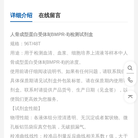
详细介绍
在线留言
人骨成型蛋白受体Ⅱ(BMPR-Ⅱ)检测试剂盒
规格：96T/48T
用途：用于检测血清、血浆、细胞培养上清液等样本中
人
骨成型蛋白受体Ⅱ(BMPR-Ⅱ)的浓度。
使用前请仔细阅读说明书。如果有任何问题，请联系我们
具体保质期请见试剂盒外包装标签。请在保质期内使用试
剂盒。联系时请提供产品货号、生产日期（见盒签），以
便我们更高效为您服务。
【试剂盒性能】
物理性能：各液体组分澄清透明、无沉淀或者絮状物。微
孔板铝箔袋应真空包装，无破损漏气。
校准曲线线性：校准品剂量反应曲线相关系数 r 值，大于