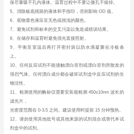
保尽量吸干孔内液体。温育过程中不要让微孔干燥掉。
5、消除板底残留的液体和手指印，否则影响 OD 值。
6、底物显色液应呈无色或很浅的颜色。
7、避免试剂和标本的交叉污染以免造成错误结果。
8、在储存和温育时避免强光直接照射。
9、平衡至室温后再打开密封袋以防水滴凝聚在冷板条
上。
10、任何反应试剂不能接触漂白溶剂或漂白溶剂所散发的
强烈气体。任何漂白成分都会破坏试剂盒中反应试剂的生
物活性。
11、检测使用的酶标仪需要安装能检测 450±10nm 波长的
滤光片，
光密度范围在 0-3.5 之间。建议使用时提前 15 分钟预热。
12、请勿使用其他批号或其他来源的试剂混合或替代本试
剂盒中的试剂。