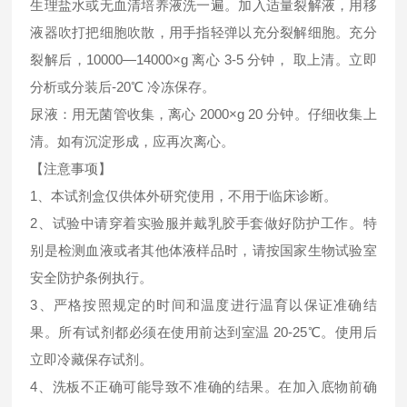
生理盐水或无血清培养液洗一遍。加入适量裂解液，用移
液器吹打把细胞吹散，用手指轻弹以充分裂解细胞。充分
裂解后，10000—14000×g 离心 3-5 分钟， 取上清。立即
分析或分装后-20℃ 冷冻保存。
尿液：用无菌管收集，离心 2000×g 20 分钟。仔细收集上
清。如有沉淀形成，应再次离心。
【注意事项】
1、本试剂盒仅供体外研究使用，不用于临床诊断。
2、试验中请穿着实验服并戴乳胶手套做好防护工作。特
别是检测血液或者其他体液样品时，请按国家生物试验室
安全防护条例执行。
3、严格按照规定的时间和温度进行温育以保证准确结
果。所有试剂都必须在使用前达到室温 20-25℃。使用后
立即冷藏保存试剂。
4、洗板不正确可能导致不准确的结果。在加入底物前确