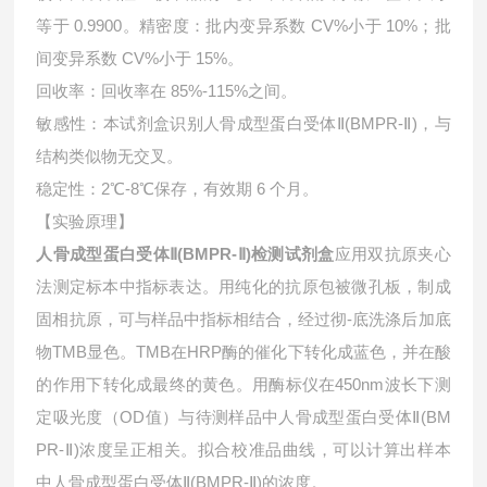
等于 0.9900。精密度：批内变异系数 CV%小于 10%；批
间变异系数 CV%小于 15%。
回收率：回收率在 85%-115%之间。
敏感性：本试剂盒识别人骨成型蛋白受体Ⅱ(BMPR-Ⅱ)，与
结构类似物无交叉。
稳定性：2℃-8℃保存，有效期 6 个月。
【实验原理】
人骨成型蛋白受体Ⅱ(BMPR-Ⅱ)检测试剂盒
应用双抗原夹心
法测定标本中指标表达。用纯化的抗原包被微孔板，制成
固相抗原，可与样品中指标相结合，经过彻-底洗涤后加底
物TMB显色。TMB在HRP酶的催化下转化成蓝色，并在酸
的作用下转化成最终的黄色。用酶标仪在450nm波长下测
定吸光度（OD值）与待测样品中
人骨成型蛋白受体Ⅱ(BM
PR-Ⅱ)浓度呈正相关。拟合校准品曲线，可以计算出样本
中
人骨成型蛋白受体Ⅱ(BMPR-Ⅱ)的浓度。