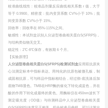
校准曲线线性：校准品剂量反应曲线相关系数 r 值，大于
等于 0.9900。精密度：批内变异系数 CV%小于 10%；批
间变异系数 CV%小于 15%。
回收率：回收率在 85%-115%之间。
敏感性：本试剂盒识别人分泌型卷曲相关蛋白5(SFRP5)，
与结构类似物无交叉。
稳定性：2℃-8℃保存，有效期 6 个月。
【实验原理】
人分泌型卷曲相关蛋白5(SFRP5)检测试剂盒
应用双抗原夹
心法测定标本中指标表达。用纯化的抗原包被微孔板，制
成固相抗原，可与样品中指标相结合，经过彻-底洗涤后加
底物TMB显色。TMB在HRP酶的催化下转化成蓝色，并在
酸的作用下转化成最终的黄色。用酶标仪在450nm波长下
测定吸光度（OD值）与待测样品中
人分泌型卷曲相关蛋
白5(SFRP5)浓度呈正相关。拟合校准品曲线，可以计算出