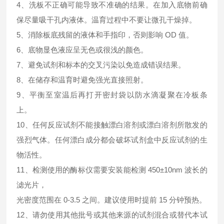
4、洗板不正确可能导致不准确的结果。在加入底物前确
保尽量吸干孔内液体。温育过程中不要让微孔干燥掉。
5、消除板底残留的液体和手指印，否则影响 OD 值。
6、底物显色液应呈无色或很浅的颜色。
7、避免试剂和标本的交叉污染以免造成错误结果。
8、在储存和温育时避免强光直接照射。
9、平衡至室温后再打开密封袋以防水滴凝聚在冷板条
上。
10、任何反应试剂不能接触漂白溶剂或漂白溶剂所散发的
强烈气体。任何漂白成分都会破坏试剂盒中反应试剂的生
物活性。
11、检测使用的酶标仪需要安装能检测 450±10nm 波长的
滤光片，
光密度范围在 0-3.5 之间。建议使用时提前 15 分钟预热。
12、请勿使用其他批号或其他来源的试剂混合或替代本试