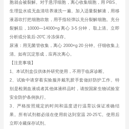
胞就会被裂解。对于悬浮细胞，离心收集细胞，用 PBS、
生理盐水或无血清培养液洗一遍。加入适量裂解液，用移
液器吹打把细胞吹散，用手指轻弹以充分裂解细胞。充分
裂解后，10000—14000×g 离心 3-5 分钟， 取上清。立即
分析或分装后-20℃ 冷冻保存。
尿液：用无菌管收集，离心 2000×g 20 分钟。仔细收集上
清。如有沉淀形成，应再次离心。
【注意事项】
1、本试剂盒仅供体外研究使用，不用于临床诊断。
2、试验中请穿着实验服并戴乳胶手套做好防护工作。特
别是检测血液或者其他体液样品时，请按国家生物试验室
安全防护条例执行。
3、严格按照规定的时间和温度进行温育以保证准确结
果。所有试剂都必须在使用前达到室温 20-25℃。使用后
立即冷藏保存试剂。