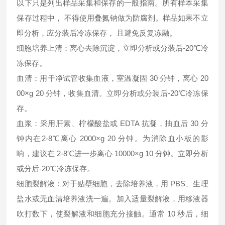
以下只是列出样品采集和保存的一般指南。所有样本采集
保存过程中， 不得使用叠氮钠做为防腐剂。样品如果不立
即分析，应分装后冷冻保存， 且避免反复冻融。
细胞培养上清：离心去除沉淀，立即分析或分装后-20℃冷
冻保存。
血清：用干净试管收集血液，室温凝固 30 分钟，离心 20
00×g 20 分钟，收集血清。立即分析或分装后-20℃冷冻保
存。
血浆：采用肝素、柠檬酸盐或 EDTA 抗凝，抽血后 30 分
钟内在2-8℃离心 2000×g 20 分钟。为消除血小板的影
响，建议在 2-8℃进一步离心 10000×g 10 分钟。立即分析
或分后-20℃冷冻保存。
细胞裂解液：对于贴壁细胞，去除培养液，用 PBS、生理
盐水或无血清培养液洗一遍。加入适量裂解液，用移液器
吹打数下，使裂解液和细胞充分接触。通常 10 秒后，细