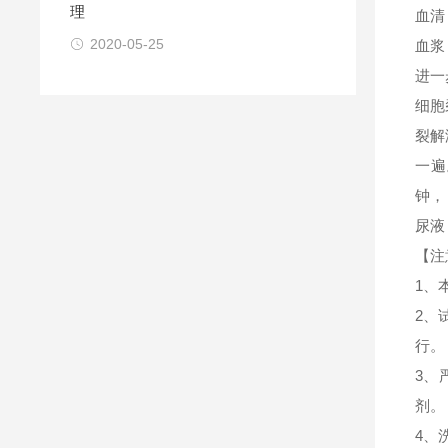
理
血清
2020-05-25
血浆
进一
细胞
裂解
一遍
钟，
尿液
【注
1、
2、
行。
3、
剂。
4、