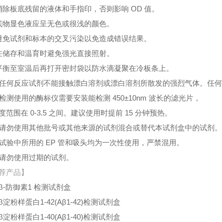
消除板底残留的液体和手指印，否则影响 OD 值。
底物显色液应呈无色或很浅的颜色。
避免试剂和标本的交叉污染以免造成错误结果。
在储存和温育时避免强光直接照射。
平衡至室温后再打开密封袋以防水滴凝聚在冷板条上。
、任何反应试剂不能接触漂白溶剂或漂白溶剂所散发的强烈气体。任
、检测使用的酶标仪需要安装能检测 450±10nm 波长的滤光片，
度范围在 0-3.5 之间。建议使用时提前 15 分钟预热。
、请勿使用其他批号或其他来源的试剂混合或替代本试剂盒中的试剂
、试验中所用的 EP 管和吸头均为一次性使用，严禁混用。
、请勿使用过期的试剂。
荐产品】
β-防御素1 检测试剂盒
β淀粉样蛋白1-42(Aβ1-42)检测试剂盒
β淀粉样蛋白1-40(Aβ1-40)检测试剂盒