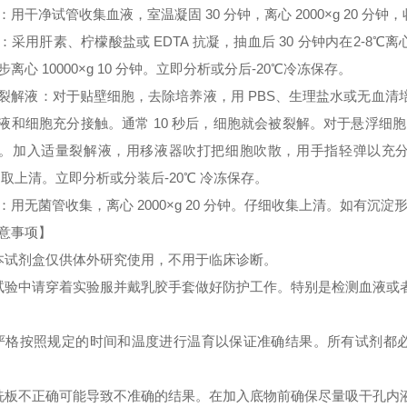
：用干净试管收集血液，室温凝固 30 分钟，离心 2000×g 20 分
：采用肝素、柠檬酸盐或 EDTA 抗凝，抽血后 30 分钟内在2-8℃离心 
步离心 10000×g 10 分钟。立即分析或分后-20℃冷冻保存。
裂解液：对于贴壁细胞，去除培养液，用 PBS、生理盐水或无血
液和细胞充分接触。通常 10 秒后，细胞就会被裂解。对于悬浮细胞
。加入适量裂解液，用移液器吹打把细胞吹散，用手指轻弹以充分裂解细胞。
 取上清。立即分析或分装后-20℃ 冷冻保存。
：用无菌管收集，离心 2000×g 20 分钟。仔细收集上清。如有沉
意事项】
本试剂盒仅供体外研究使用，不用于临床诊断。
试验中请穿着实验服并戴乳胶手套做好防护工作。特别是检测血液或
严格按照规定的时间和温度进行温育以保证准确结果。所有试剂都必须
洗板不正确可能导致不准确的结果。在加入底物前确保尽量吸干孔内