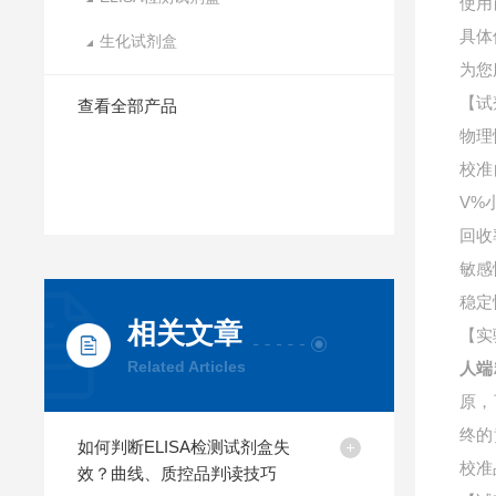
使用
具体
生化试剂盒
为您
【试
查看全部产品
物理
校准
V%
回收
敏感
稳定
相关文章
【实
Related Articles
人端
原，
终的
如何判断ELISA检测试剂盒失
校准
效？曲线、质控品判读技巧