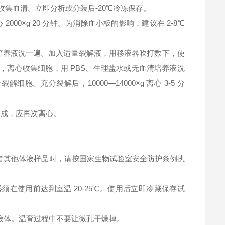
钟，收集血清。立即分析或分装后-20℃冷冻保存。
2000×g 20 分钟。为消除血小板的影响，建议在 2-8℃
清培养液洗一遍。加入适量裂解液，用移液器吹打数下，使
，离心收集细胞，用 PBS、生理盐水或无血清培养液洗
充分裂解后，10000—14000×g 离心 3-5 分
淀形成，应再次离心。
者其他体液样品时，请按国家生物试验室安全防护条例执
在使用前达到室温 20-25℃。使用后立即冷藏保存试
液体。温育过程中不要让微孔干燥掉。