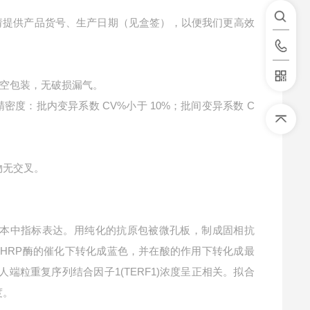
请提供产品货号、生产日期（见盒签），以便我们更高效
空包装，无破损漏气。
精密度：批内变异系数 CV%小于 10%；批间变异系数 C
物无交叉。
本中指标表达。用纯化的抗原包被微孔板，制成固相抗
在HRP酶的催化下转化成蓝色，并在酸的作用下转化成最
人端粒重复序列结合因子1(TERF1)浓度呈正相关。拟合
度。