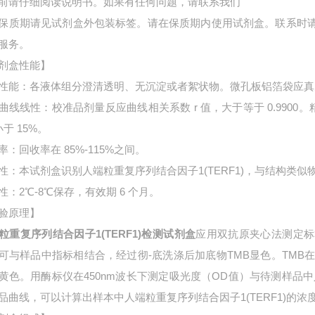
前请仔细阅读说明书。如果有任何问题，请联系我们
保质期请见试剂盒外包装标签。请在保质期内使用试剂盒。联系时
服务。
剂盒性能】
性能：各液体组分澄清透明、无沉淀或者絮状物。微孔板铝箔袋应真
曲线线性：校准品剂量反应曲线相关系数 r 值，大于等于 0.9900。
小于 15%。
率：回收率在 85%-115%之间。
性：本试剂盒识别人端粒重复序列结合因子1(TERF1)，与结构类似
性：2℃-8℃保存，有效期 6 个月。
验原理】
粒重复序列结合因子1(TERF1)检测试剂盒
应用双抗原夹心法测定标
可与样品中指标相结合，经过彻-底洗涤后加底物TMB显色。TMB
黄色。用酶标仪在450nm波长下测定吸光度（OD值）与待测样品中
品曲线，可以计算出样本中
人端粒重复序列结合因子1(TERF1)的浓