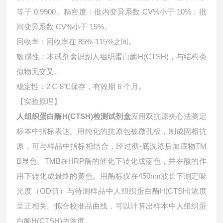
等于 0.9900。精密度：批内变异系数 CV%小于 10%；批
间变异系数 CV%小于 15%。
回收率：回收率在 85%-115%之间。
敏感性：本试剂盒识别人组织蛋白酶H(CTSH)，与结构类
似物无交叉。
稳定性：2℃-8℃保存，有效期 6 个月。
【实验原理】
人组织蛋白酶H(CTSH)检测试剂盒
应用双抗原夹心法测定
标本中指标表达。用纯化的抗原包被微孔板，制成固相抗
原，可与样品中指标相结合，经过彻-底洗涤后加底物TM
B显色。TMB在HRP酶的催化下转化成蓝色，并在酸的作
用下转化成最终的黄色。用酶标仪在450nm波长下测定吸
光度（OD值）与待测样品中
人组织蛋白酶H(CTSH)浓度
呈正相关。拟合校准品曲线，可以计算出样本中
人组织蛋
白酶H(CTSH)的浓度。