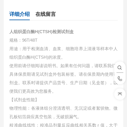
详细介绍
在线留言
人组织蛋白酶H(CTSH)检测试剂盒
规格：96T/48T
用途：用于检测血清、血浆、细胞培养上清液等样本中
人
组织蛋白酶H(CTSH)的浓度。
使用前请仔细阅读说明书。如果有任何问题，请联系我们
具体保质期请见试剂盒外包装标签。请在保质期内使用试
剂盒。联系时请提供产品货号、生产日期（见盒签），以
便我们更高效为您服务。
【试剂盒性能】
物理性能：各液体组分澄清透明、无沉淀或者絮状物。微
孔板铝箔袋应真空包装，无破损漏气。
校准曲线线性：校准品剂量反应曲线相关系数 r 值，大于