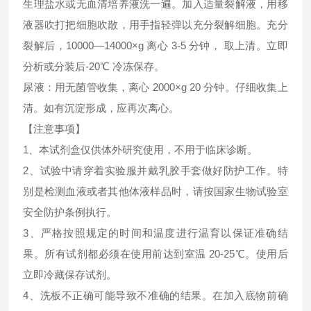
生理盐水或无血清培养液洗一遍。加入适量裂解液，用移
液器吹打把细胞吹散，用手指轻弹以充分裂解细胞。充分
裂解后，10000—14000×g 离心 3-5 分钟， 取上清。立即
分析或分装后-20℃ 冷冻保存。
尿液：用无菌管收集，离心 2000×g 20 分钟。仔细收集上
清。如有沉淀形成，应再次离心。
【注意事项】
1、本试剂盒仅供体外研究使用，不用于临床诊断。
2、试验中请穿着实验服并戴乳胶手套做好防护工作。特
别是检测血液或者其他体液样品时，请按国家生物试验室
安全防护条例执行。
3、严格按照规定的时间和温度进行温育以保证准确结
果。所有试剂都必须在使用前达到室温 20-25℃。使用后
立即冷藏保存试剂。
4、洗板不正确可能导致不准确的结果。在加入底物前确