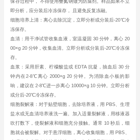
保存过程中， 不得使用叠氮钠做为防腐剂。样品如果不立
即分析，应分装后冷冻保存， 且避免反复冻融。
细胞培养上清：离心去除沉淀，立即分析或分装后-20℃冷
冻保存。
血清：用干净试管收集血液，室温凝固 30 分钟，离心 20
00×g 20 分钟，收集血清。立即分析或分装后-20℃冷冻保
存。
血浆：采用肝素、柠檬酸盐或 EDTA 抗凝，抽血后 30 分
钟内在2-8℃离心 2000×g 20 分钟。为消除血小板的影
响，建议在 2-8℃进一步离心 10000×g 10 分钟。立即分析
或分后-20℃冷冻保存。
细胞裂解液：对于贴壁细胞，去除培养液，用 PBS、生理
盐水或无血清培养液洗一遍。加入适量裂解液，用移液器
吹打数下，使裂解液和细胞充分接触。通常 10 秒后，细
胞就会被裂解。对于悬浮细胞，离心收集细胞，用 PBS、