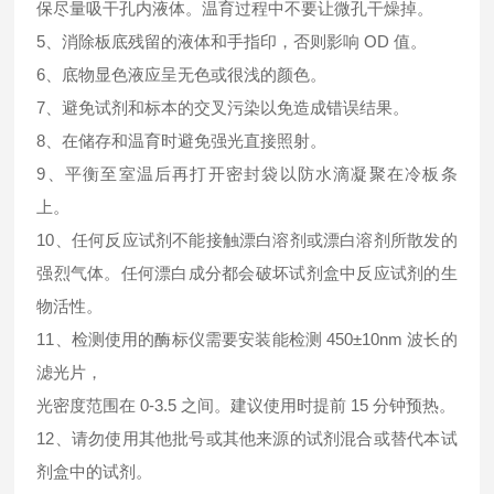
保尽量吸干孔内液体。温育过程中不要让微孔干燥掉。
5、消除板底残留的液体和手指印，否则影响 OD 值。
6、底物显色液应呈无色或很浅的颜色。
7、避免试剂和标本的交叉污染以免造成错误结果。
8、在储存和温育时避免强光直接照射。
9、平衡至室温后再打开密封袋以防水滴凝聚在冷板条
上。
10、任何反应试剂不能接触漂白溶剂或漂白溶剂所散发的
强烈气体。任何漂白成分都会破坏试剂盒中反应试剂的生
物活性。
11、检测使用的酶标仪需要安装能检测 450±10nm 波长的
滤光片，
光密度范围在 0-3.5 之间。建议使用时提前 15 分钟预热。
12、请勿使用其他批号或其他来源的试剂混合或替代本试
剂盒中的试剂。