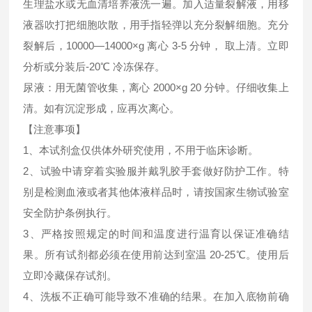
生理盐水或无血清培养液洗一遍。加入适量裂解液，用移
液器吹打把细胞吹散，用手指轻弹以充分裂解细胞。充分
裂解后，10000—14000×g 离心 3-5 分钟， 取上清。立即
分析或分装后-20℃ 冷冻保存。
尿液：用无菌管收集，离心 2000×g 20 分钟。仔细收集上
清。如有沉淀形成，应再次离心。
【注意事项】
1、本试剂盒仅供体外研究使用，不用于临床诊断。
2、试验中请穿着实验服并戴乳胶手套做好防护工作。特
别是检测血液或者其他体液样品时，请按国家生物试验室
安全防护条例执行。
3、严格按照规定的时间和温度进行温育以保证准确结
果。所有试剂都必须在使用前达到室温 20-25℃。使用后
立即冷藏保存试剂。
4、洗板不正确可能导致不准确的结果。在加入底物前确