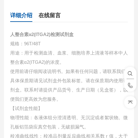
详细介绍
在线留言
人整合素α2(ITGA2)检测试剂盒
规格：96T/48T
用途：用于检测血清、血浆、细胞培养上清液等样本中
人
整合素α2(ITGA2)的浓度。
使用前请仔细阅读说明书。如果有任何问题，请联系我们
具体保质期请见试剂盒外包装标签。请在保质期内使用试
剂盒。联系时请提供产品货号、生产日期（见盒签），以
便我们更高效为您服务。
【试剂盒性能】
物理性能：各液体组分澄清透明、无沉淀或者絮状物。微
孔板铝箔袋应真空包装，无破损漏气。
校准曲线线性：校准品剂量反应曲线相关系数 r 值，大于