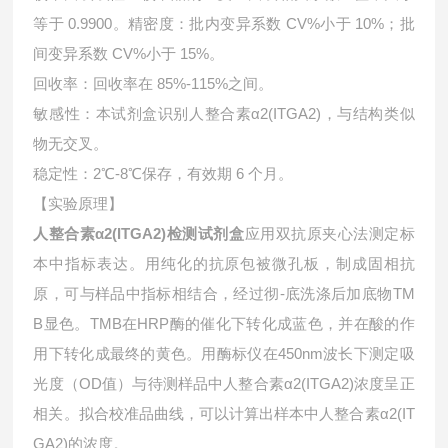
等于 0.9900。精密度：批内变异系数 CV%小于 10%；批
间变异系数 CV%小于 15%。
回收率：回收率在 85%-115%之间。
敏感性：本试剂盒识别人整合素α2(ITGA2)，与结构类似
物无交叉。
稳定性：2℃-8℃保存，有效期 6 个月。
【实验原理】
人整合素α2(ITGA2)检测试剂盒
应用双抗原夹心法测定标
本中指标表达。用纯化的抗原包被微孔板，制成固相抗
原，可与样品中指标相结合，经过彻-底洗涤后加底物TM
B显色。TMB在HRP酶的催化下转化成蓝色，并在酸的作
用下转化成最终的黄色。用酶标仪在450nm波长下测定吸
光度（OD值）与待测样品中
人整合素α2(ITGA2)浓度呈正
相关。拟合校准品曲线，可以计算出样本中
人整合素α2(IT
GA2)的浓度。