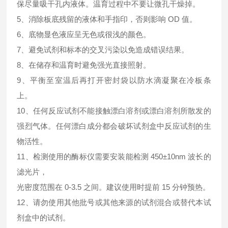
保尽量吸干孔内液体。温育过程中不要让微孔干燥掉。
5、消除板底残留的液体和手指印，否则影响 OD 值。
6、底物显色液应呈无色或很浅的颜色。
7、避免试剂和标本的交叉污染以免造成错误结果。
8、在储存和温育时避免强光直接照射。
9、平衡至室温后再打开密封袋以防水滴凝聚在冷板条
上。
10、任何反应试剂不能接触漂白溶剂或漂白溶剂所散发的
强烈气体。任何漂白成分都会破坏试剂盒中反应试剂的生
物活性。
11、检测使用的酶标仪需要安装能检测 450±10nm 波长的
滤光片，
光密度范围在 0-3.5 之间。建议使用时提前 15 分钟预热。
12、请勿使用其他批号或其他来源的试剂混合或替代本试
剂盒中的试剂。