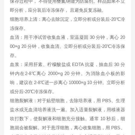
保存过程中， 不得使用叠氮钠做为防腐剂。样品如果不立
即分析，应分装后冷冻保存， 且避免反复冻融。
细胞培养上清：离心去除沉淀，立即分析或分装后-20℃冷
冻保存。
血清：用干净试管收集血液，室温凝固 30 分钟，离心 20
00×g 20 分钟，收集血清。立即分析或分装后-20℃冷冻保
存。
血浆：采用肝素、柠檬酸盐或 EDTA 抗凝，抽血后 30 分
钟内在2-8℃离心 2000×g 20 分钟。为消除血小板的影
响，建议在 2-8℃进一步离心 10000×g 10 分钟。立即分析
或分后-20℃冷冻保存。
细胞裂解液：对于贴壁细胞，去除培养液，用 PBS、生理
盐水或无血清培养液洗一遍。加入适量裂解液，用移液器
吹打数下，使裂解液和细胞充分接触。通常 10 秒后，细
胞就会被裂解。对于悬浮细胞，离心收集细胞，用 PBS、