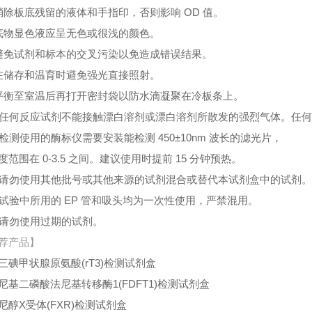
消除板底残留的液体和手指印，否则影响 OD 值。
底物显色液应呈无色或很浅的颜色。
避免试剂和标本的交叉污染以免造成错误结果。
在储存和温育时避免强光直接照射。
平衡至室温后再打开密封袋以防水滴凝聚在冷板条上。
、任何反应试剂不能接触漂白溶剂或漂白溶剂所散发的强烈气体。任
、检测使用的酶标仪需要安装能检测 450±10nm 波长的滤光片，
度范围在 0-3.5 之间。建议使用时提前 15 分钟预热。
、请勿使用其他批号或其他来源的试剂混合或替代本试剂盒中的试剂
、试验中所用的 EP 管和吸头均为一次性使用，严禁混用。
、请勿使用过期的试剂。
荐产品】
三碘甲状腺原氨酸(rT3)检测试剂盒
尼基二磷酸法尼基转移酶1(FDFT1)检测试剂盒
尼醇X受体(FXR)检测试剂盒