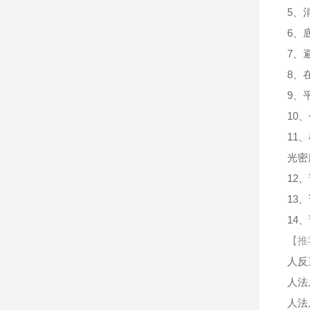
5、
6、
7、
8、
9、
10
11
光密
12
13
14
【推
人反
人法
人法