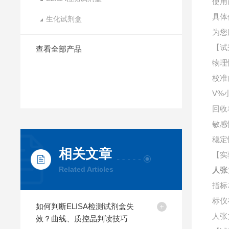
使用
具体
生化试剂盒
为您
【试
查看全部产品
物理
校准
V%
回收
敏感
稳定
相关文章
【实
Related Articles
人张
指标
标仪
如何判断ELISA检测试剂盒失
人张
效？曲线、质控品判读技巧