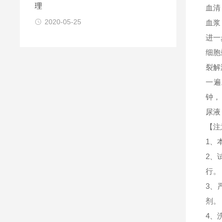
理
血清
2020-05-25
血浆
进一
细胞
裂解
一遍
钟，
尿液
【注
1、
2、
行。
3、
剂。
4、