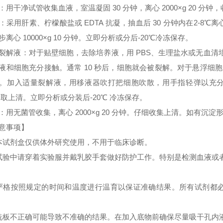
：用干净试管收集血液，室温凝固 30 分钟，离心 2000×g 20 分
：采用肝素、柠檬酸盐或 EDTA 抗凝，抽血后 30 分钟内在2-8℃离心 
步离心 10000×g 10 分钟。立即分析或分后-20℃冷冻保存。
裂解液：对于贴壁细胞，去除培养液，用 PBS、生理盐水或无血
液和细胞充分接触。通常 10 秒后，细胞就会被裂解。对于悬浮细胞
。加入适量裂解液，用移液器吹打把细胞吹散，用手指轻弹以充分裂解细胞。
 取上清。立即分析或分装后-20℃ 冷冻保存。
：用无菌管收集，离心 2000×g 20 分钟。仔细收集上清。如有沉
意事项】
本试剂盒仅供体外研究使用，不用于临床诊断。
试验中请穿着实验服并戴乳胶手套做好防护工作。特别是检测血液或
严格按照规定的时间和温度进行温育以保证准确结果。所有试剂都必须
洗板不正确可能导致不准确的结果。在加入底物前确保尽量吸干孔内