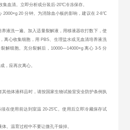
钟，收集血清。立即分析或分装后-20℃冷冻保存。
2000×g 20 分钟。为消除血小板的影响，建议在 2-8℃
清培养液洗一遍。加入适量裂解液，用移液器吹打数下，使
，离心收集细胞，用 PBS、生理盐水或无血清培养液洗
充分裂解后，10000—14000×g 离心 3-5 分
淀形成，应再次离心。
者其他体液样品时，请按国家生物试验室安全防护条例执
在使用前达到室温 20-25℃。使用后立即冷藏保存试
液体。温育过程中不要让微孔干燥掉。