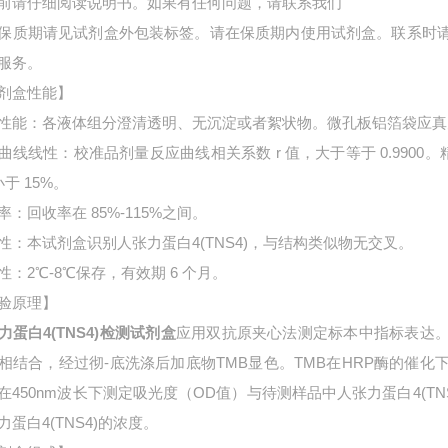
前请仔细阅读说明书。如果有任何问题，请联系我们
保质期请见试剂盒外包装标签。请在保质期内使用试剂盒。联系时
服务。
剂盒性能】
性能：各液体组分澄清透明、无沉淀或者絮状物。微孔板铝箔袋应真
曲线线性：校准品剂量反应曲线相关系数 r 值，大于等于 0.9900。
小于 15%。
率：回收率在 85%-115%之间。
性：本试剂盒识别人张力蛋白4(TNS4)，与结构类似物无交叉。
性：2℃-8℃保存，有效期 6 个月。
验原理】
力蛋白4(TNS4)检测试剂盒
应用双抗原夹心法测定标本中指标表达
相结合，经过彻-底洗涤后加底物TMB显色。TMB在HRP酶的催
在450nm波长下测定吸光度（OD值）与待测样品中
人张力蛋白4(T
力蛋白4(TNS4)的浓度。