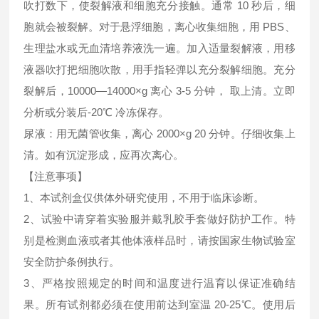
吹打数下，使裂解液和细胞充分接触。通常 10 秒后，细
胞就会被裂解。对于悬浮细胞，离心收集细胞，用 PBS、
生理盐水或无血清培养液洗一遍。加入适量裂解液，用移
液器吹打把细胞吹散，用手指轻弹以充分裂解细胞。充分
裂解后，10000—14000×g 离心 3-5 分钟， 取上清。立即
分析或分装后-20℃ 冷冻保存。
尿液：用无菌管收集，离心 2000×g 20 分钟。仔细收集上
清。如有沉淀形成，应再次离心。
【注意事项】
1、本试剂盒仅供体外研究使用，不用于临床诊断。
2、试验中请穿着实验服并戴乳胶手套做好防护工作。特
别是检测血液或者其他体液样品时，请按国家生物试验室
安全防护条例执行。
3、严格按照规定的时间和温度进行温育以保证准确结
果。所有试剂都必须在使用前达到室温 20-25℃。使用后