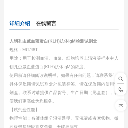
详细介绍
在线留言
人钥孔虫戚血蓝蛋白(KLH)抗体IgM检测试剂盒
规格：96T/48T
用途：用于检测血清、血浆、细胞培养上清液等样本中
人
钥孔虫戚血蓝蛋白(KLH)抗体IgM的浓度。
使用前请仔细阅读说明书。如果有任何问题，请联系我们
具体保质期请见试剂盒外包装标签。请在保质期内使用试
剂盒。联系时请提供产品货号、生产日期（见盒签），以
便我们更高效为您服务。
【试剂盒性能】
物理性能：各液体组分澄清透明、无沉淀或者絮状物。微
孔板铝箔袋应真空包装，无破损漏气。