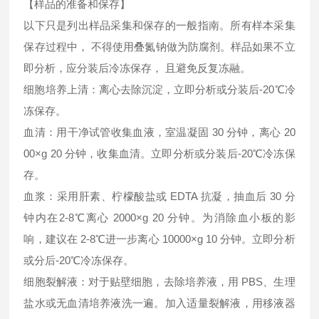
【样品的准备和保存】
以下只是列出样品采集和保存的一般指南。所有样本采集
保存过程中， 不得使用叠氮钠做为防腐剂。样品如果不立
即分析，应分装后冷冻保存， 且避免反复冻融。
细胞培养上清：离心去除沉淀，立即分析或分装后-20℃冷
冻保存。
血清：用干净试管收集血液，室温凝固 30 分钟，离心 20
00×g 20 分钟，收集血清。立即分析或分装后-20℃冷冻保
存。
血浆：采用肝素、柠檬酸盐或 EDTA 抗凝，抽血后 30 分
钟内在2-8℃离心 2000×g 20 分钟。为消除血小板的影
响，建议在 2-8℃进一步离心 10000×g 10 分钟。立即分析
或分后-20℃冷冻保存。
细胞裂解液：对于贴壁细胞，去除培养液，用 PBS、生理
盐水或无血清培养液洗一遍。加入适量裂解液，用移液器