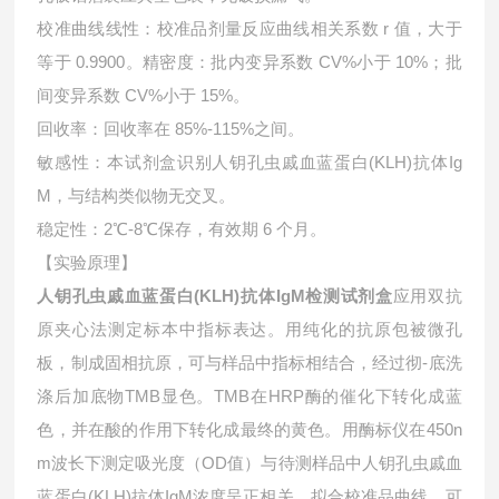
校准曲线线性：校准品剂量反应曲线相关系数 r 值，大于
等于 0.9900。精密度：批内变异系数 CV%小于 10%；批
间变异系数 CV%小于 15%。
回收率：回收率在 85%-115%之间。
敏感性：本试剂盒识别人钥孔虫戚血蓝蛋白(KLH)抗体Ig
M，与结构类似物无交叉。
稳定性：2℃-8℃保存，有效期 6 个月。
【实验原理】
人钥孔虫戚血蓝蛋白(KLH)抗体IgM检测试剂盒
应用双抗
原夹心法测定标本中指标表达。用纯化的抗原包被微孔
板，制成固相抗原，可与样品中指标相结合，经过彻-底洗
涤后加底物TMB显色。TMB在HRP酶的催化下转化成蓝
色，并在酸的作用下转化成最终的黄色。用酶标仪在450n
m波长下测定吸光度（OD值）与待测样品中
人钥孔虫戚血
蓝蛋白(KLH)抗体IgM浓度呈正相关。拟合校准品曲线，可