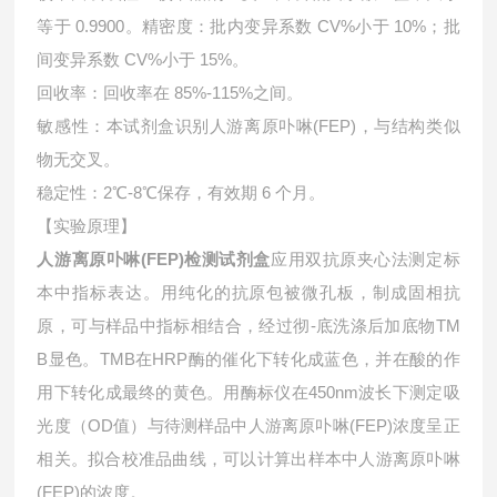
等于 0.9900。精密度：批内变异系数 CV%小于 10%；批
间变异系数 CV%小于 15%。
回收率：回收率在 85%-115%之间。
敏感性：本试剂盒识别人游离原卟啉(FEP)，与结构类似
物无交叉。
稳定性：2℃-8℃保存，有效期 6 个月。
【实验原理】
人游离原卟啉(FEP)检测试剂盒
应用双抗原夹心法测定标
本中指标表达。用纯化的抗原包被微孔板，制成固相抗
原，可与样品中指标相结合，经过彻-底洗涤后加底物TM
B显色。TMB在HRP酶的催化下转化成蓝色，并在酸的作
用下转化成最终的黄色。用酶标仪在450nm波长下测定吸
光度（OD值）与待测样品中
人游离原卟啉(FEP)浓度呈正
相关。拟合校准品曲线，可以计算出样本中
人游离原卟啉
(FEP)的浓度。