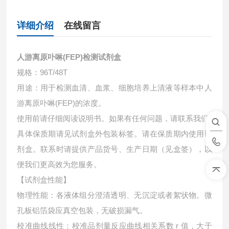
详细介绍
在线留言
人游离原卟啉(FEP)检测试剂盒
规格：96T/48T
用途：用于检测血清、血浆、细胞培养上清液等样本中
人
游离原卟啉(FEP)的浓度。
使用前请仔细阅读说明书。如果有任何问题，请联系我们
具体保质期请见试剂盒外包装标签。请在保质期内使用试
剂盒。联系时请提供产品货号、生产日期（见盒签），以
便我们更高效为您服务。
【试剂盒性能】
物理性能：各液体组分澄清透明、无沉淀或者絮状物。微
孔板铝箔袋应真空包装，无破损漏气。
校准曲线线性：校准品剂量反应曲线相关系数 r 值，大于