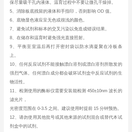
保尽量吸干孔内液体。温育过程中不要让微孔干燥掉。
5、消除板底残留的液体和手指印，否则影响 OD 值。
6、底物显色液应呈无色或很浅的颜色。
7、避免试剂和标本的交叉污染以免造成错误结果。
8、在储存和温育时避免强光直接照射。
9、平衡至室温后再打开密封袋以防水滴凝聚在冷板条
上。
10、任何反应试剂不能接触漂白溶剂或漂白溶剂所散发的
强烈气体。任何漂白成分都会破坏试剂盒中反应试剂的生
物活性。
11、检测使用的酶标仪需要安装能检测 450±10nm 波长的
滤光片，
光密度范围在 0-3.5 之间。建议使用时提前 15 分钟预热。
12、请勿使用其他批号或其他来源的试剂混合或替代本试
剂盒中的试剂。