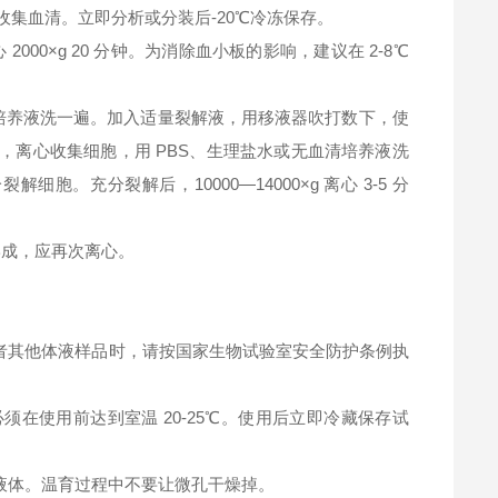
钟，收集血清。立即分析或分装后-20℃冷冻保存。
2000×g 20 分钟。为消除血小板的影响，建议在 2-8℃
清培养液洗一遍。加入适量裂解液，用移液器吹打数下，使
，离心收集细胞，用 PBS、生理盐水或无血清培养液洗
充分裂解后，10000—14000×g 离心 3-5 分
淀形成，应再次离心。
者其他体液样品时，请按国家生物试验室安全防护条例执
在使用前达到室温 20-25℃。使用后立即冷藏保存试
液体。温育过程中不要让微孔干燥掉。