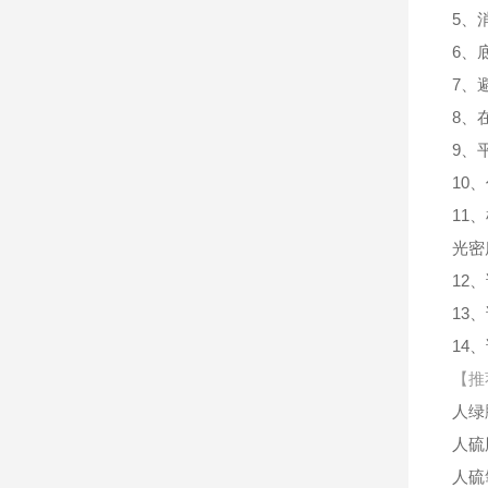
5、
6、
7、
8、
9、
10
11
光密
12
13
14
【推
人绿
人硫
人硫