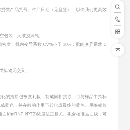
请提供产品货号、生产日期（见盒签），以便我们更高效
空包装，无破损漏气。
精密度：批内变异系数 CV%小于 10%；批间变异系数 C
结构类似物无交叉。
纯化的抗原包被微孔板，制成固相抗原，可与样品中指标
转化成蓝色，并在酸的作用下转化成最终的黄色。用酶标仪
I(hnRNP I/PTB)浓度呈正相关。拟合校准品曲线，可