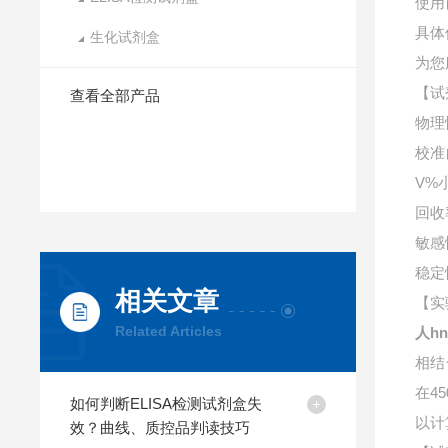
使用
具体
生化试剂盒
为您
【试
查看全部产品
物理
校准
V%
回收
敏感
稳定
相关文章
【实
Related Articles
人hn
相结
在4
如何判断ELISA检测试剂盒失
以计
效？曲线、质控品判读技巧