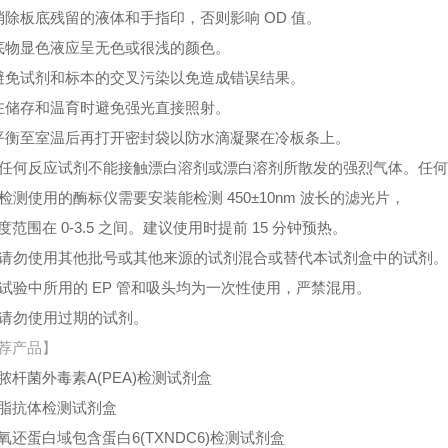
消除板底残留的液体和手指印，否则影响 OD 值。
底物显色液应呈无色或很浅的颜色。
避免试剂和标本的交叉污染以免造成错误结果。
在储存和温育时避免强光直接照射。
平衡至室温后再打开密封袋以防水滴凝聚在冷板条上。
、任何反应试剂不能接触漂白溶剂或漂白溶剂所散发的强烈气体。任
、检测使用的酶标仪需要安装能检测 450±10nm 波长的滤光片，
度范围在 0-3.5 之间。建议使用时提前 15 分钟预热。
、请勿使用其他批号或其他来源的试剂混合或替代本试剂盒中的试剂
、试验中所用的 EP 管和吸头均为一次性使用，严禁混用。
、请勿使用过期的试剂。
荐产品】
脓杆菌外毒素A(PEA)检测试剂盒
脂抗体检测试剂盒
氧还蛋白域包含蛋白6(TXNDC6)检测试剂盒