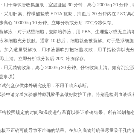
：用干净试管收集血液，室温凝固 30 分钟，离心 2000×g 20 分
：采用肝素、柠檬酸盐或 EDTA 抗凝，抽血后 30 分钟内在2-8℃离心 
步离心 10000×g 10 分钟。立即分析或分后-20℃冷冻保存。
裂解液：对于贴壁细胞，去除培养液，用 PBS、生理盐水或无血
液和细胞充分接触。通常 10 秒后，细胞就会被裂解。对于悬浮细胞
。加入适量裂解液，用移液器吹打把细胞吹散，用手指轻弹以充分裂解细胞。
 取上清。立即分析或分装后-20℃ 冷冻保存。
：用无菌管收集，离心 2000×g 20 分钟。仔细收集上清。如有沉
意事项】
本试剂盒仅供体外研究使用，不用于临床诊断。
试验中请穿着实验服并戴乳胶手套做好防护工作。特别是检测血液或
严格按照规定的时间和温度进行温育以保证准确结果。所有试剂都必须
洗板不正确可能导致不准确的结果。在加入底物前确保尽量吸干孔内