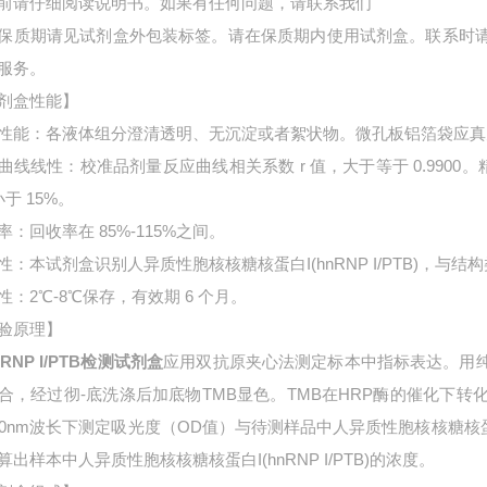
前请仔细阅读说明书。如果有任何问题，请联系我们
保质期请见试剂盒外包装标签。请在保质期内使用试剂盒。联系时
服务。
剂盒性能】
性能：各液体组分澄清透明、无沉淀或者絮状物。微孔板铝箔袋应真
曲线线性：校准品剂量反应曲线相关系数 r 值，大于等于 0.9900。
小于 15%。
率：回收率在 85%-115%之间。
性：本试剂盒识别人异质性胞核核糖核蛋白I(hnRNP I/PTB)，与
性：2℃-8℃保存，有效期 6 个月。
验原理】
RNP I/PTB检测试剂盒
应用双抗原夹心法测定标本中指标表达。用
合，经过彻-底洗涤后加底物TMB显色。TMB在HRP酶的催化下
50nm波长下测定吸光度（OD值）与待测样品中
人异质性胞核核糖核蛋白
算出样本中
人异质性胞核核糖核蛋白I(hnRNP I/PTB)的浓度。