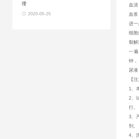
理
血清
2020-05-25
血浆
进一
细胞
裂解
一遍
钟，
尿液
【注
1、
2、
行。
3、
剂。
4、