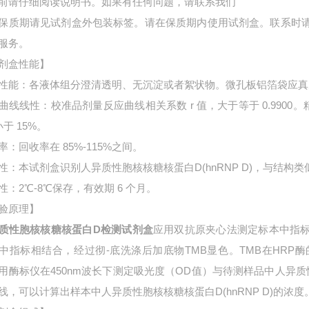
前请仔细阅读说明书。如果有任何问题，请联系我们
保质期请见试剂盒外包装标签。请在保质期内使用试剂盒。联系时
服务。
剂盒性能】
性能：各液体组分澄清透明、无沉淀或者絮状物。微孔板铝箔袋应真
曲线线性：校准品剂量反应曲线相关系数 r 值，大于等于 0.9900。
小于 15%。
率：回收率在 85%-115%之间。
性：本试剂盒识别人异质性胞核核糖核蛋白D(hnRNP D)，与结构
性：2℃-8℃保存，有效期 6 个月。
验原理】
质性胞核核糖核蛋白D检测试剂盒
应用双抗原夹心法测定标本中指
中指标相结合，经过彻-底洗涤后加底物TMB显色。TMB在HR
用酶标仪在450nm波长下测定吸光度（OD值）与待测样品中
人异质
线，可以计算出样本中
人异质性胞核核糖核蛋白D(hnRNP D)的浓度