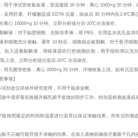
：用干净试管收集血液，室温凝固 30 分钟，离心 2000×g 20 分
：采用肝素、柠檬酸盐或 EDTA 抗凝，抽血后 30 分钟内在2-8℃离心 
步离心 10000×g 10 分钟。立即分析或分后-20℃冷冻保存。
裂解液：对于贴壁细胞，去除培养液，用 PBS、生理盐水或无血
液和细胞充分接触。通常 10 秒后，细胞就会被裂解。对于悬浮细胞
。加入适量裂解液，用移液器吹打把细胞吹散，用手指轻弹以充分裂解细胞。
 取上清。立即分析或分装后-20℃ 冷冻保存。
：用无菌管收集，离心 2000×g 20 分钟。仔细收集上清。如有沉
意事项】
本试剂盒仅供体外研究使用，不用于临床诊断。
试验中请穿着实验服并戴乳胶手套做好防护工作。特别是检测血液或
严格按照规定的时间和温度进行温育以保证准确结果。所有试剂都必须
洗板不正确可能导致不准确的结果。在加入底物前确保尽量吸干孔内