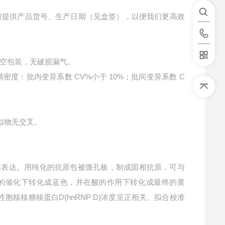
请提供产品货号、生产日期（见盒签），以便我们更高效
空包装，无破损漏气。
精密度：批内变异系数 CV%小于 10%；批间变异系数 C
类似物无交叉。
标表达。用纯化的抗原包被微孔板，制成固相抗原，可与
P酶的催化下转化成蓝色，并在酸的作用下转化成最终的黄
性胞核核糖核蛋白D(hnRNP D)浓度呈正相关。拟合校准
。