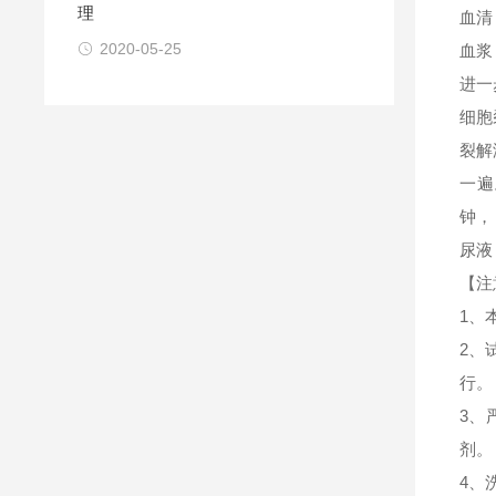
理
血清
2020-05-25
血浆
进一
细胞
裂解
一遍
钟，
尿液
【注
1、
2、
行。
3、
剂。
4、