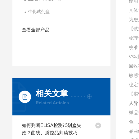
使用
具体
生化试剂盒
为您
【试
查看全部产品
物理
校准
V%
回收
敏感
稳定
相关文章
【实
Related Articles
人异
样品
色。
如何判断ELISA检测试剂盒失
品曲
效？曲线、质控品判读技巧