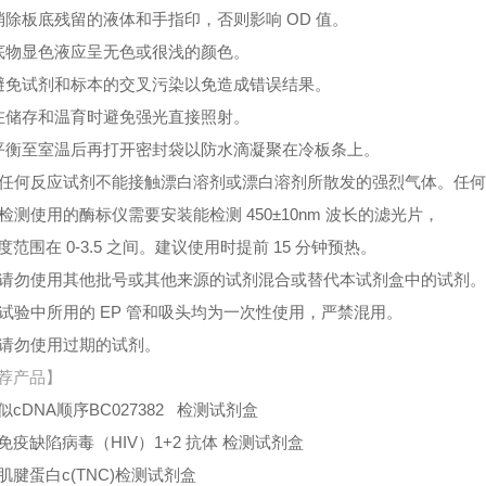
消除板底残留的液体和手指印，否则影响 OD 值。
底物显色液应呈无色或很浅的颜色。
避免试剂和标本的交叉污染以免造成错误结果。
在储存和温育时避免强光直接照射。
平衡至室温后再打开密封袋以防水滴凝聚在冷板条上。
、任何反应试剂不能接触漂白溶剂或漂白溶剂所散发的强烈气体。任
、检测使用的酶标仪需要安装能检测 450±10nm 波长的滤光片，
度范围在 0-3.5 之间。建议使用时提前 15 分钟预热。
、请勿使用其他批号或其他来源的试剂混合或替代本试剂盒中的试剂
、试验中所用的 EP 管和吸头均为一次性使用，严禁混用。
、请勿使用过期的试剂。
荐产品】
似cDNA顺序BC027382 检测试剂盒
免疫缺陷病毒（HIV）1+2 抗体 检测试剂盒
肌腱蛋白c(TNC)检测试剂盒