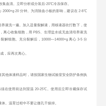
钟，收集血清。立即分析或分装后-20℃冷冻保存。
2000×g 20 分钟。为消除血小板的影响，建议在 2-8℃
清培养液洗一遍。加入适量裂解液，用移液器吹打数下，使
，离心收集细胞，用 PBS、生理盐水或无血清培养液洗
充分裂解后，10000—14000×g 离心 3-5 分
淀形成，应再次离心。
者其他体液样品时，请按国家生物试验室安全防护条例执
在使用前达到室温 20-25℃。使用后立即冷藏保存试
液体。温育过程中不要让微孔干燥掉。