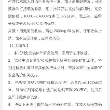
生理盐水或无血清培养液洗一遍。加入适量裂解液，用移
液器吹打把细胞吹散，用手指轻弹以充分裂解细胞。充分
裂解后，10000—14000×g 离心 3-5 分钟， 取上清。立即
分析或分装后-20℃ 冷冻保存。
尿液：用无菌管收集，离心 2000×g 20 分钟。仔细收集上
清。如有沉淀形成，应再次离心。
【注意事项】
1、本试剂盒仅供体外研究使用，不用于临床诊断。
2、试验中请穿着实验服并戴乳胶手套做好防护工作。特
别是检测血液或者其他体液样品时，请按国家生物试验室
安全防护条例执行。
3、严格按照规定的时间和温度进行温育以保证准确结
果。所有试剂都必须在使用前达到室温 20-25℃。使用后
立即冷藏保存试剂。
4、洗板不正确可能导致不准确的结果。在加入底物前确