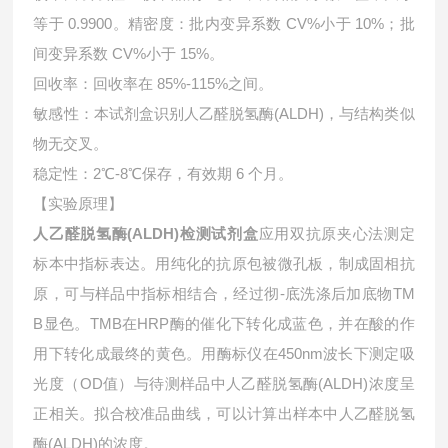
等于 0.9900。精密度：批内变异系数 CV%小于 10%；批
间变异系数 CV%小于 15%。
回收率：回收率在 85%-115%之间。
敏感性：本试剂盒识别人乙醛脱氢酶(ALDH)，与结构类似
物无交叉。
稳定性：2℃-8℃保存，有效期 6 个月。
【实验原理】
人乙醛脱氢酶(ALDH)检测试剂盒
应用双抗原夹心法测定
标本中指标表达。用纯化的抗原包被微孔板，制成固相抗
原，可与样品中指标相结合，经过彻-底洗涤后加底物TM
B显色。TMB在HRP酶的催化下转化成蓝色，并在酸的作
用下转化成最终的黄色。用酶标仪在450nm波长下测定吸
光度（OD值）与待测样品中
人乙醛脱氢酶(ALDH)浓度呈
正相关。拟合校准品曲线，可以计算出样本中
人乙醛脱氢
酶(ALDH)的浓度。