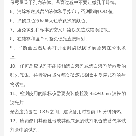
保尽量吸干孔内液体。温育过程中不要让微孔干燥掉。
5、消除板底残留的液体和手指印，否则影响 OD 值。
6、底物显色液应呈无色或很浅的颜色。
7、避免试剂和标本的交叉污染以免造成错误结果。
8、在储存和温育时避免强光直接照射。
9、平衡至室温后再打开密封袋以防水滴凝聚在冷板条
上。
10、任何反应试剂不能接触漂白溶剂或漂白溶剂所散发的
强烈气体。任何漂白成分都会破坏试剂盒中反应试剂的生
物活性。
11、检测使用的酶标仪需要安装能检测 450±10nm 波长的
滤光片，
光密度范围在 0-3.5 之间。建议使用时提前 15 分钟预热。
12、请勿使用其他批号或其他来源的试剂混合或替代本试
剂盒中的试剂。