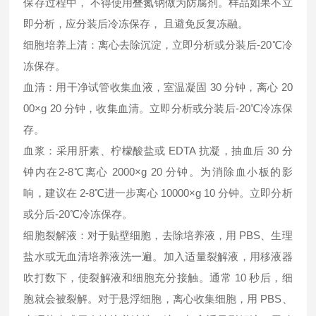
保存过程中， 不得使用叠氮钠做为防腐剂。样品如果不立
即分析，应分装后冷冻保存， 且避免反复冻融。
细胞培养上清：离心去除沉淀，立即分析或分装后-20℃冷
冻保存。
血清：用干净试管收集血液，室温凝固 30 分钟，离心 20
00×g 20 分钟，收集血清。立即分析或分装后-20℃冷冻保
存。
血浆：采用肝素、柠檬酸盐或 EDTA 抗凝，抽血后 30 分
钟内在2-8℃离心 2000×g 20 分钟。为消除血小板的影
响，建议在 2-8℃进一步离心 10000×g 10 分钟。立即分析
或分后-20℃冷冻保存。
细胞裂解液：对于贴壁细胞，去除培养液，用 PBS、生理
盐水或无血清培养液洗一遍。加入适量裂解液，用移液器
吹打数下，使裂解液和细胞充分接触。通常 10 秒后，细
胞就会被裂解。对于悬浮细胞，离心收集细胞，用 PBS、