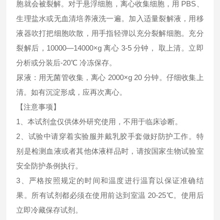
胞就会被裂解。对于悬浮细胞，离心收集细胞，用 PBS、
生理盐水或无血清培养液洗一遍。加入适量裂解液，用移
液器吹打把细胞吹散，用手指轻弹以充分裂解细胞。充分
裂解后，10000—14000×g 离心 3-5 分钟， 取上清。立即
分析或分装后-20℃ 冷冻保存。
尿液：用无菌管收集，离心 2000×g 20 分钟。仔细收集上
清。如有沉淀形成，应再次离心。
【注意事项】
1、本试剂盒仅供体外研究使用，不用于临床诊断。
2、试验中请穿着实验服并戴乳胶手套做好防护工作。特
别是检测血液或者其他体液样品时，请按国家生物试验室
安全防护条例执行。
3、严格按照规定的时间和温度进行温育以保证准确结
果。所有试剂都必须在使用前达到室温 20-25℃。使用后
立即冷藏保存试剂。