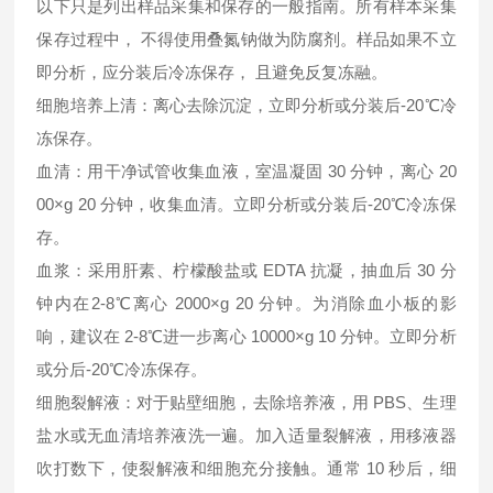
以下只是列出样品采集和保存的一般指南。所有样本采集
保存过程中， 不得使用叠氮钠做为防腐剂。样品如果不立
即分析，应分装后冷冻保存， 且避免反复冻融。
细胞培养上清：离心去除沉淀，立即分析或分装后-20℃冷
冻保存。
血清：用干净试管收集血液，室温凝固 30 分钟，离心 20
00×g 20 分钟，收集血清。立即分析或分装后-20℃冷冻保
存。
血浆：采用肝素、柠檬酸盐或 EDTA 抗凝，抽血后 30 分
钟内在2-8℃离心 2000×g 20 分钟。为消除血小板的影
响，建议在 2-8℃进一步离心 10000×g 10 分钟。立即分析
或分后-20℃冷冻保存。
细胞裂解液：对于贴壁细胞，去除培养液，用 PBS、生理
盐水或无血清培养液洗一遍。加入适量裂解液，用移液器
吹打数下，使裂解液和细胞充分接触。通常 10 秒后，细