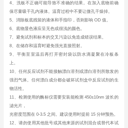
4、洗板不正确可能导致不准确的结果。在加入底物前确
保尽量吸干孔内液体。温育过程中不要让微孔干燥掉。
5、消除板底残留的液体和手指印，否则影响 OD 值。
6、底物显色液应呈无色或很浅的颜色。
7、避免试剂和标本的交叉污染以免造成错误结果。
8、在储存和温育时避免强光直接照射。
9、平衡至室温后再打开密封袋以防水滴凝聚在冷板条
上。
10、任何反应试剂不能接触漂白溶剂或漂白溶剂所散发的
强烈气体。任何漂白成分都会破坏试剂盒中反应试剂的生
物活性。
11、检测使用的酶标仪需要安装能检测 450±10nm 波长的
滤光片，
光密度范围在 0-3.5 之间。建议使用时提前 15 分钟预热。
12、请勿使用其他批号或其他来源的试剂混合或替代本试