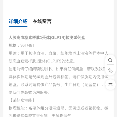
详细介绍
在线留言
人胰高血糖素样肽1受体(GLP1R)检测试剂盒
规格：96T/48T
用途：用于检测血清、血浆、细胞培养上清液等样本中
人
胰高血糖素样肽1受体(GLP1R)的浓度。
使用前请仔细阅读说明书。如果有任何问题，请联系我们
具体保质期请见试剂盒外包装标签。请在保质期内使用试
剂盒。联系时请提供产品货号、生产日期（见盒签），以
便我们更高效为您服务。
【试剂盒性能】
物理性能：各液体组分澄清透明、无沉淀或者絮状物。微
孔板铝箔袋应真空包装，无破损漏气。