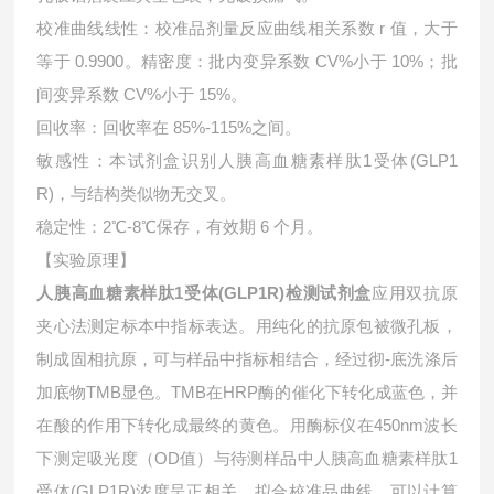
校准曲线线性：校准品剂量反应曲线相关系数 r 值，大于
等于 0.9900。精密度：批内变异系数 CV%小于 10%；批
间变异系数 CV%小于 15%。
回收率：回收率在 85%-115%之间。
敏感性：本试剂盒识别人胰高血糖素样肽1受体(GLP1
R)，与结构类似物无交叉。
稳定性：2℃-8℃保存，有效期 6 个月。
【实验原理】
人胰高血糖素样肽1受体(GLP1R)检测试剂盒
应用双抗原
夹心法测定标本中指标表达。用纯化的抗原包被微孔板，
制成固相抗原，可与样品中指标相结合，经过彻-底洗涤后
加底物TMB显色。TMB在HRP酶的催化下转化成蓝色，并
在酸的作用下转化成最终的黄色。用酶标仪在450nm波长
下测定吸光度（OD值）与待测样品中
人胰高血糖素样肽1
受体(GLP1R)浓度呈正相关。拟合校准品曲线，可以计算