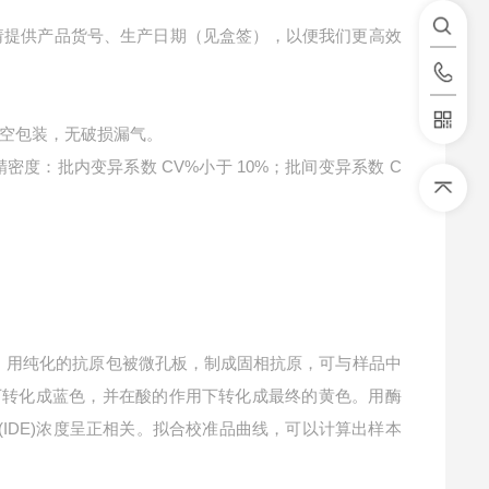
请提供产品货号、生产日期（见盒签），以便我们更高效
空包装，无破损漏气。
精密度：批内变异系数 CV%小于 10%；批间变异系数 C
。用纯化的抗原包被微孔板，制成固相抗原，可与样品中
化下转化成蓝色，并在酸的作用下转化成最终的黄色。用酶
(IDE)浓度呈正相关。拟合校准品曲线，可以计算出样本