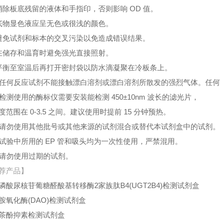
消除板底残留的液体和手指印，否则影响 OD 值。
底物显色液应呈无色或很浅的颜色。
避免试剂和标本的交叉污染以免造成错误结果。
在储存和温育时避免强光直接照射。
平衡至室温后再打开密封袋以防水滴凝聚在冷板条上。
、任何反应试剂不能接触漂白溶剂或漂白溶剂所散发的强烈气体。任
、检测使用的酶标仪需要安装能检测 450±10nm 波长的滤光片，
度范围在 0-3.5 之间。建议使用时提前 15 分钟预热。
、请勿使用其他批号或其他来源的试剂混合或替代本试剂盒中的试剂
、试验中所用的 EP 管和吸头均为一次性使用，严禁混用。
、请勿使用过期的试剂。
荐产品】
磷酸尿核苷葡糖醛酸基转移酶2家族肽B4(UGT2B4)检测试剂盒
胺氧化酶(DAO)检测试剂盒
茶酚抑素检测试剂盒