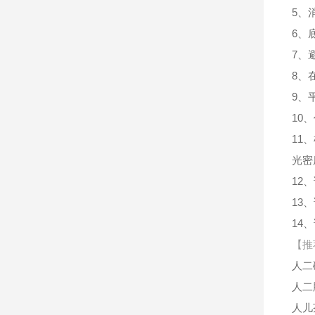
5、
6、
7、
8、
9、
10
11
光密
12
13
14
【推
人二
人二
人儿