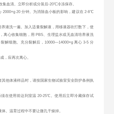
钟，收集血清。立即分析或分装后-20℃冷冻保存。
2000×g 20 分钟。为消除血小板的影响，建议在 2-8℃
清培养液洗一遍。加入适量裂解液，用移液器吹打数下，使
，离心收集细胞，用 PBS、生理盐水或无血清培养液洗
充分裂解后，10000—14000×g 离心 3-5 分
淀形成，应再次离心。
者其他体液样品时，请按国家生物试验室安全防护条例执
在使用前达到室温 20-25℃。使用后立即冷藏保存试
液体。温育过程中不要让微孔干燥掉。