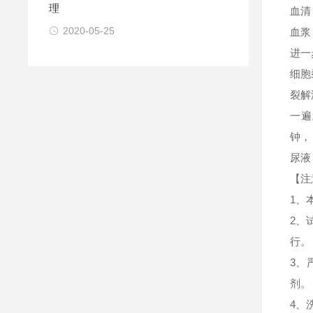
理
血清
2020-05-25
血浆
进一
细胞
裂解
一遍
钟，
尿液
【注
1、
2、
行。
3、
剂。
4、