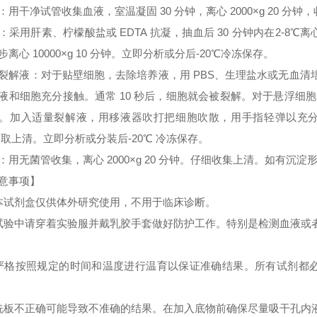
：用干净试管收集血液，室温凝固 30 分钟，离心 2000×g 20 分
：采用肝素、柠檬酸盐或 EDTA 抗凝，抽血后 30 分钟内在2-8℃离心 
步离心 10000×g 10 分钟。立即分析或分后-20℃冷冻保存。
裂解液：对于贴壁细胞，去除培养液，用 PBS、生理盐水或无血
液和细胞充分接触。通常 10 秒后，细胞就会被裂解。对于悬浮细胞
。加入适量裂解液，用移液器吹打把细胞吹散，用手指轻弹以充分裂解细胞。
 取上清。立即分析或分装后-20℃ 冷冻保存。
：用无菌管收集，离心 2000×g 20 分钟。仔细收集上清。如有沉
意事项】
本试剂盒仅供体外研究使用，不用于临床诊断。
试验中请穿着实验服并戴乳胶手套做好防护工作。特别是检测血液或
严格按照规定的时间和温度进行温育以保证准确结果。所有试剂都必须
洗板不正确可能导致不准确的结果。在加入底物前确保尽量吸干孔内