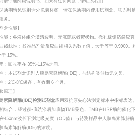
前请仔细阅读说明书。如果有任何问题，请联系我们
保质期请见试剂盒外包装标签。请在保质期内使用试剂盒。联系时
服务。
剂盒性能】
性能：各液体组分澄清透明、无沉淀或者絮状物。微孔板铝箔袋应真
曲线线性：校准品剂量反应曲线相关系数 r 值，大于等于 0.9900。
小于 15%。
率：回收率在 85%-115%之间。
性：本试剂盒识别人胰岛素降解酶(IDE)，与结构类似物无交叉。
性：2℃-8℃保存，有效期 6 个月。
验原理】
岛素降解酶(IDE)检测试剂盒
应用双抗原夹心法测定标本中指标表达
相结合，经过彻-底洗涤后加底物TMB显色。TMB在HRP酶的催
在450nm波长下测定吸光度（OD值）与待测样品中
人胰岛素降解酶
胰岛素降解酶(IDE)的浓度。