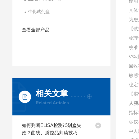
使用
具体
生化试剂盒
为您
【试
查看全部产品
物理
校准
V%
回收
敏感
稳定
相关文章
【实
Related Articles
人胰
指标
标仪
如何判断ELISA检测试剂盒失
中
人
效？曲线、质控品判读技巧