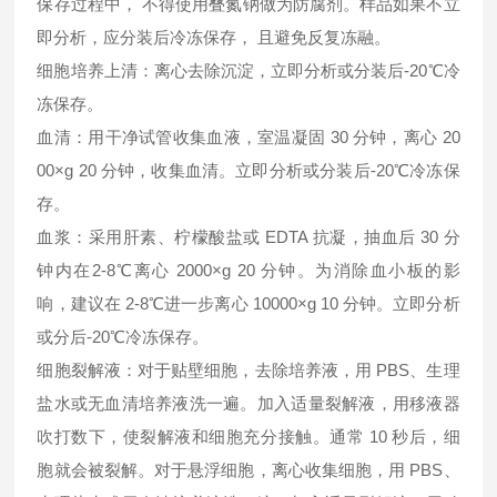
保存过程中， 不得使用叠氮钠做为防腐剂。样品如果不立
即分析，应分装后冷冻保存， 且避免反复冻融。
细胞培养上清：离心去除沉淀，立即分析或分装后-20℃冷
冻保存。
血清：用干净试管收集血液，室温凝固 30 分钟，离心 20
00×g 20 分钟，收集血清。立即分析或分装后-20℃冷冻保
存。
血浆：采用肝素、柠檬酸盐或 EDTA 抗凝，抽血后 30 分
钟内在2-8℃离心 2000×g 20 分钟。为消除血小板的影
响，建议在 2-8℃进一步离心 10000×g 10 分钟。立即分析
或分后-20℃冷冻保存。
细胞裂解液：对于贴壁细胞，去除培养液，用 PBS、生理
盐水或无血清培养液洗一遍。加入适量裂解液，用移液器
吹打数下，使裂解液和细胞充分接触。通常 10 秒后，细
胞就会被裂解。对于悬浮细胞，离心收集细胞，用 PBS、