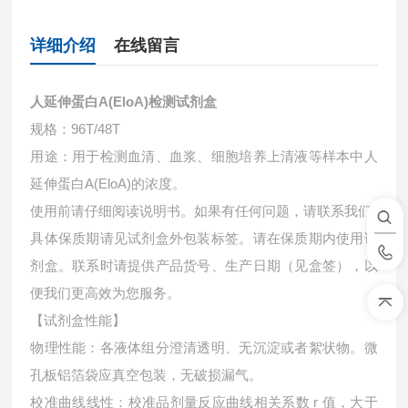
详细介绍
在线留言
人延伸蛋白A(EloA)检测试剂盒
规格：96T/48T
用途：用于检测血清、血浆、细胞培养上清液等样本中
人
延伸蛋白A(EloA)的浓度。
使用前请仔细阅读说明书。如果有任何问题，请联系我们
具体保质期请见试剂盒外包装标签。请在保质期内使用试
剂盒。联系时请提供产品货号、生产日期（见盒签），以
便我们更高效为您服务。
【试剂盒性能】
物理性能：各液体组分澄清透明、无沉淀或者絮状物。微
孔板铝箔袋应真空包装，无破损漏气。
校准曲线线性：校准品剂量反应曲线相关系数 r 值，大于