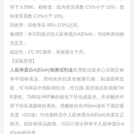
等于 0.9900。精密度：批内变异系数 CV%小于 10%；批
间变异系数 CV%小于 15%。
回收率：回收率在 85%-115%之间。
敏感性：本试剂盒识别人延伸蛋白A(EloA)，与结构类似物
无交叉。
稳定性：2℃-8℃保存，有效期 6 个月。
【实验原理】
人延伸蛋白A(EloA)检测试剂盒
应用双抗原夹心法测定标
本中指标表达。用纯化的抗原包被微孔板，制成固相抗
原，可与样品中指标相结合，经过彻-底洗涤后加底物TM
B显色。TMB在HRP酶的催化下转化成蓝色，并在酸的作
用下转化成最终的黄色。用酶标仪在450nm波长下测定吸
光度（OD值）与待测样品中
人延伸蛋白A(EloA)浓度呈正
相关。拟合校准品曲线，可以计算出样本中
人延伸蛋白A
(EloA)的浓度。