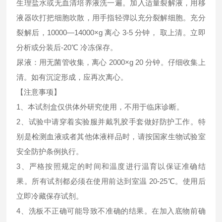
生理盐水或无血清培养液洗一遍。加入适量裂解液，用移
液器吹打把细胞吹散，用手指轻弹以充分裂解细胞。充分
裂解后，10000—14000×g 离心 3-5 分钟， 取上清。立即
分析或分装后-20℃ 冷冻保存。
尿液：用无菌管收集，离心 2000×g 20 分钟。仔细收集上
清。如有沉淀形成，应再次离心。
【注意事项】
1、本试剂盒仅供体外研究使用，不用于临床诊断。
2、试验中请穿着实验服并戴乳胶手套做好防护工作。特
别是检测血液或者其他体液样品时，请按国家生物试验室
安全防护条例执行。
3、严格按照规定的时间和温度进行温育以保证准确结
果。所有试剂都必须在使用前达到室温 20-25℃。使用后
立即冷藏保存试剂。
4、洗板不正确可能导致不准确的结果。在加入底物前确