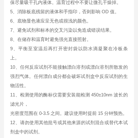
保尽量吸干孔内液体。温育过程中不要让微孔干燥掉。
5、消除板底残留的液体和手指印，否则影响 OD 值。
6、底物显色液应呈无色或很浅的颜色。
7、避免试剂和标本的交叉污染以免造成错误结果。
8、在储存和温育时避免强光直接照射。
9、平衡至室温后再打开密封袋以防水滴凝聚在冷板条
上。
10、任何反应试剂不能接触漂白溶剂或漂白溶剂所散发的
强烈气体。任何漂白成分都会破坏试剂盒中反应试剂的生
物活性。
11、检测使用的酶标仪需要安装能检测 450±10nm 波长的
滤光片，
光密度范围在 0-3.5 之间。建议使用时提前 15 分钟预热。
12、请勿使用其他批号或其他来源的试剂混合或替代本试
剂盒中的试剂。