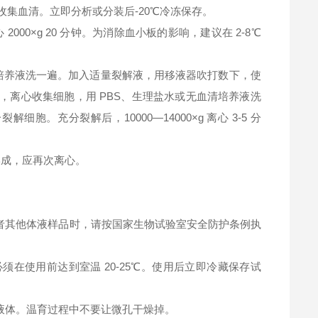
钟，收集血清。立即分析或分装后-20℃冷冻保存。
2000×g 20 分钟。为消除血小板的影响，建议在 2-8℃
清培养液洗一遍。加入适量裂解液，用移液器吹打数下，使
，离心收集细胞，用 PBS、生理盐水或无血清培养液洗
充分裂解后，10000—14000×g 离心 3-5 分
淀形成，应再次离心。
者其他体液样品时，请按国家生物试验室安全防护条例执
在使用前达到室温 20-25℃。使用后立即冷藏保存试
液体。温育过程中不要让微孔干燥掉。