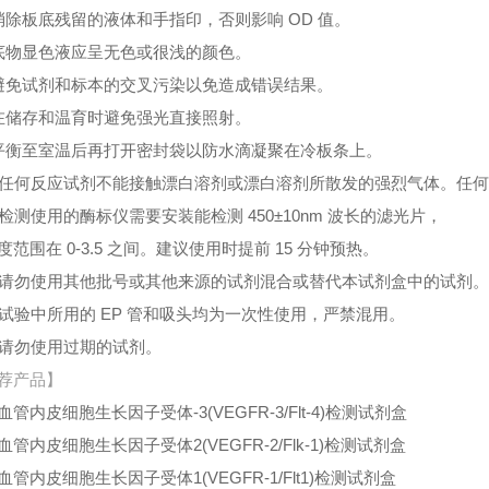
消除板底残留的液体和手指印，否则影响 OD 值。
底物显色液应呈无色或很浅的颜色。
避免试剂和标本的交叉污染以免造成错误结果。
在储存和温育时避免强光直接照射。
平衡至室温后再打开密封袋以防水滴凝聚在冷板条上。
、任何反应试剂不能接触漂白溶剂或漂白溶剂所散发的强烈气体。任
、检测使用的酶标仪需要安装能检测 450±10nm 波长的滤光片，
度范围在 0-3.5 之间。建议使用时提前 15 分钟预热。
、请勿使用其他批号或其他来源的试剂混合或替代本试剂盒中的试剂
、试验中所用的 EP 管和吸头均为一次性使用，严禁混用。
、请勿使用过期的试剂。
荐产品】
血管内皮细胞生长因子受体-3(VEGFR-3/Flt-4)检测试剂盒
血管内皮细胞生长因子受体2(VEGFR-2/Flk-1)检测试剂盒
血管内皮细胞生长因子受体1(VEGFR-1/Flt1)检测试剂盒