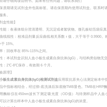
前请仔细阅读说明书。如果有任何问题，请联系我们
保质期请见试剂盒外包装标签。请在保质期内使用试剂盒。联系时
服务。
剂盒性能】
性能：各液体组分澄清透明、无沉淀或者絮状物。微孔板铝箔袋应真
曲线线性：校准品剂量反应曲线相关系数 r 值，大于等于 0.9900。
小于 15%。
率：回收率在 85%-115%之间。
性：本试剂盒识别人血小板生成素自身抗体(IgG)，与结构类似物无
性：2℃-8℃保存，有效期 6 个月。
验原理】
小板生成素自身抗体(IgG)检测试剂盒
应用双抗原夹心法测定标本中
品中指标相结合，经过彻-底洗涤后加底物TMB显色。TMB在HR
用酶标仪在450nm波长下测定吸光度（OD值）与待测样品中
人血
可以计算出样本中
人血小板生成素自身抗体(IgG)的浓度。