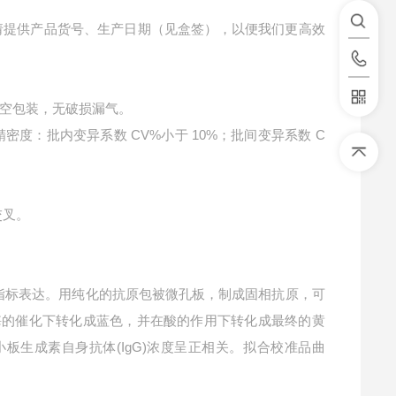
请提供产品货号、生产日期（见盒签），以便我们更高效
空包装，无破损漏气。
精密度：批内变异系数 CV%小于 10%；批间变异系数 C
交叉。
指标表达。用纯化的抗原包被微孔板，制成固相抗原，可
P酶的催化下转化成蓝色，并在酸的作用下转化成最终的黄
小板生成素自身抗体(IgG)浓度呈正相关。拟合校准品曲