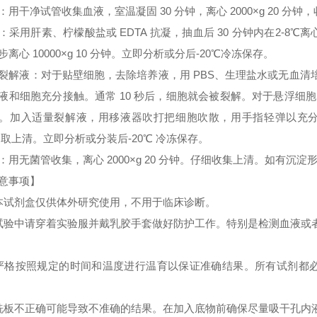
：用干净试管收集血液，室温凝固 30 分钟，离心 2000×g 20 分
：采用肝素、柠檬酸盐或 EDTA 抗凝，抽血后 30 分钟内在2-8℃离心 
步离心 10000×g 10 分钟。立即分析或分后-20℃冷冻保存。
裂解液：对于贴壁细胞，去除培养液，用 PBS、生理盐水或无血
液和细胞充分接触。通常 10 秒后，细胞就会被裂解。对于悬浮细胞
。加入适量裂解液，用移液器吹打把细胞吹散，用手指轻弹以充分裂解细胞。
 取上清。立即分析或分装后-20℃ 冷冻保存。
：用无菌管收集，离心 2000×g 20 分钟。仔细收集上清。如有沉
意事项】
本试剂盒仅供体外研究使用，不用于临床诊断。
试验中请穿着实验服并戴乳胶手套做好防护工作。特别是检测血液或
严格按照规定的时间和温度进行温育以保证准确结果。所有试剂都必须
洗板不正确可能导致不准确的结果。在加入底物前确保尽量吸干孔内