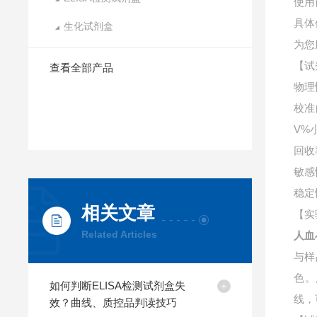
使用
具体
生化试剂盒
为您
【试
查看全部产品
物理
校准
V%
回收
敏感
稳定
相关文章
【实
Related Articles
人血
与样
色。
如何判断ELISA检测试剂盒失
线，
效？曲线、质控品判读技巧