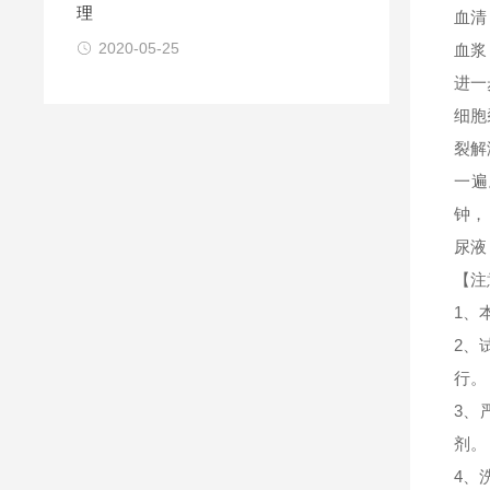
理
血清
2020-05-25
血浆
进一
细胞
裂解
一遍
钟，
尿液
【注
1、
2、
行。
3、
剂。
4、