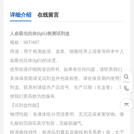
详细介绍
在线留言
人血吸虫抗体(IgG)检测试剂盒
规格：96T/48T
用途：用于检测血清、血浆、细胞培养上清液等样本中
人
血吸虫抗体(IgG)的浓度。
使用前请仔细阅读说明书。如果有任何问题，请联系我们
具体保质期请见试剂盒外包装标签。请在保质期内使用试
剂盒。联系时请提供产品货号、生产日期（见盒签），以
便我们更高效为您服务。
【试剂盒性能】
物理性能：各液体组分澄清透明、无沉淀或者絮状物。微
孔板铝箔袋应真空包装，无破损漏气。
校准曲线线性：校准品剂量反应曲线相关系数 r 值，大于