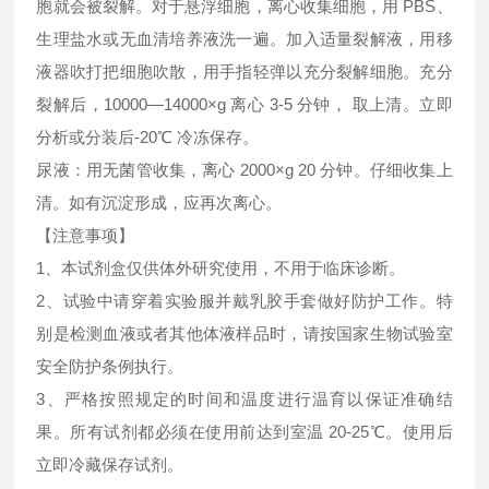
胞就会被裂解。对于悬浮细胞，离心收集细胞，用 PBS、
生理盐水或无血清培养液洗一遍。加入适量裂解液，用移
液器吹打把细胞吹散，用手指轻弹以充分裂解细胞。充分
裂解后，10000—14000×g 离心 3-5 分钟， 取上清。立即
分析或分装后-20℃ 冷冻保存。
尿液：用无菌管收集，离心 2000×g 20 分钟。仔细收集上
清。如有沉淀形成，应再次离心。
【注意事项】
1、本试剂盒仅供体外研究使用，不用于临床诊断。
2、试验中请穿着实验服并戴乳胶手套做好防护工作。特
别是检测血液或者其他体液样品时，请按国家生物试验室
安全防护条例执行。
3、严格按照规定的时间和温度进行温育以保证准确结
果。所有试剂都必须在使用前达到室温 20-25℃。使用后
立即冷藏保存试剂。