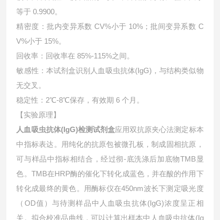
等于 0.9900。
精密度：批内变异系数 CV%小于 10%；批间变异系数 C
V%小于 15%。
回收率：回收率在 85%-115%之间。
敏感性：本试剂盒识别人血吸虫抗体(IgG)，与结构类似物
无交叉。
稳定性：2℃-8℃保存，有效期 6 个月。
【实验原理】
人血吸虫抗体(IgG)检测试剂盒
应用双抗原夹心法测定标本
中指标表达。用纯化的抗原包被微孔板，制成固相抗原，
可与样品中指标相结合，经过彻-底洗涤后加底物TMB显
色。TMB在HRP酶的催化下转化成蓝色，并在酸的作用下
转化成最终的黄色。用酶标仪在450nm波长下测定吸光度
（OD值）与待测样品中
人血吸虫抗体(IgG)浓度呈正相
关。拟合校准品曲线，可以计算出样本中
人血吸虫抗体(Ig