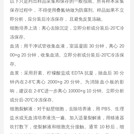
以下只是列出样品采集和保存的一般指南。所有样本采集
保存过程中， 不得使用叠氮钠做为防腐剂。样品如果不立
即分析，应分装后冷冻保存， 且避免反复冻融。
细胞培养上清：离心去除沉淀，立即分析或分装后-20℃冷
冻保存。
血清：用干净试管收集血液，室温凝固 30 分钟，离心 20
00×g 20 分钟，收集血清。立即分析或分装后-20℃冷冻保
存。
血浆：采用肝素、柠檬酸盐或 EDTA 抗凝，抽血后 30 分
钟内在2-8℃离心 2000×g 20 分钟。为消除血小板的影
响，建议在 2-8℃进一步离心 10000×g 10 分钟。立即分析
或分后-20℃冷冻保存。
细胞裂解液：对于贴壁细胞，去除培养液，用 PBS、生理
盐水或无血清培养液洗一遍。加入适量裂解液，用移液器
吹打数下，使裂解液和细胞充分接触。通常 10 秒后，细