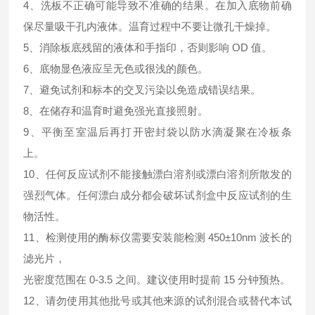
4、洗板不正确可能导致不准确的结果。在加入底物前确
保尽量吸干孔内液体。温育过程中不要让微孔干燥掉。
5、消除板底残留的液体和手指印，否则影响 OD 值。
6、底物显色液应呈无色或很浅的颜色。
7、避免试剂和标本的交叉污染以免造成错误结果。
8、在储存和温育时避免强光直接照射。
9、平衡至室温后再打开密封袋以防水滴凝聚在冷板条
上。
10、任何反应试剂不能接触漂白溶剂或漂白溶剂所散发的
强烈气体。任何漂白成分都会破坏试剂盒中反应试剂的生
物活性。
11、检测使用的酶标仪需要安装能检测 450±10nm 波长的
滤光片，
光密度范围在 0-3.5 之间。建议使用时提前 15 分钟预热。
12、请勿使用其他批号或其他来源的试剂混合或替代本试