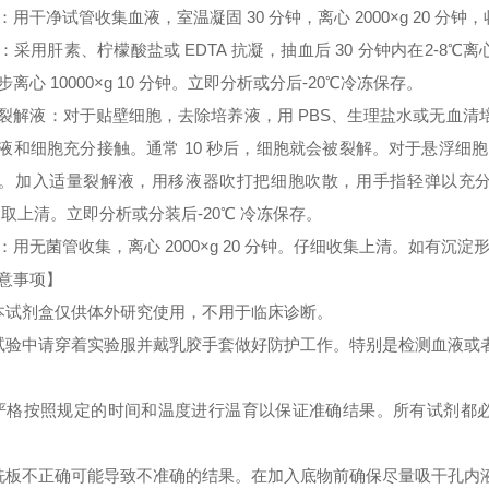
：用干净试管收集血液，室温凝固 30 分钟，离心 2000×g 20 分
：采用肝素、柠檬酸盐或 EDTA 抗凝，抽血后 30 分钟内在2-8℃离心 
步离心 10000×g 10 分钟。立即分析或分后-20℃冷冻保存。
裂解液：对于贴壁细胞，去除培养液，用 PBS、生理盐水或无血
液和细胞充分接触。通常 10 秒后，细胞就会被裂解。对于悬浮细胞
。加入适量裂解液，用移液器吹打把细胞吹散，用手指轻弹以充分裂解细胞。
 取上清。立即分析或分装后-20℃ 冷冻保存。
：用无菌管收集，离心 2000×g 20 分钟。仔细收集上清。如有沉
意事项】
本试剂盒仅供体外研究使用，不用于临床诊断。
试验中请穿着实验服并戴乳胶手套做好防护工作。特别是检测血液或
严格按照规定的时间和温度进行温育以保证准确结果。所有试剂都必须
洗板不正确可能导致不准确的结果。在加入底物前确保尽量吸干孔内