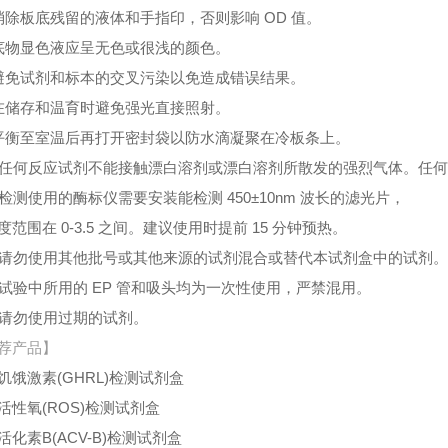
消除板底残留的液体和手指印，否则影响 OD 值。
底物显色液应呈无色或很浅的颜色。
避免试剂和标本的交叉污染以免造成错误结果。
在储存和温育时避免强光直接照射。
平衡至室温后再打开密封袋以防水滴凝聚在冷板条上。
、任何反应试剂不能接触漂白溶剂或漂白溶剂所散发的强烈气体。任
、检测使用的酶标仪需要安装能检测 450±10nm 波长的滤光片，
度范围在 0-3.5 之间。建议使用时提前 15 分钟预热。
、请勿使用其他批号或其他来源的试剂混合或替代本试剂盒中的试剂
、试验中所用的 EP 管和吸头均为一次性使用，严禁混用。
、请勿使用过期的试剂。
荐产品】
饥饿激素(GHRL)检测试剂盒
活性氧(ROS)检测试剂盒
活化素B(ACV-B)检测试剂盒