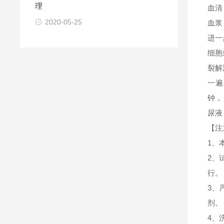
理
血清
2020-05-25
血浆
进一
细胞
裂解
一遍
钟，
尿液
【注
1、
2、
行。
3、
剂。
4、