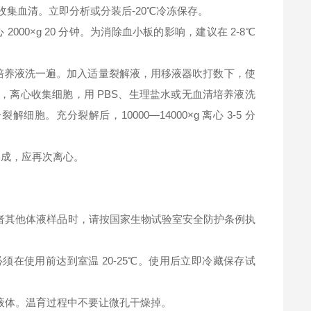
钟，收集血清。立即分析或分装后-20℃冷冻保存。
2000×g 20 分钟。为消除血小板的影响，建议在 2-8℃
清培养液洗一遍。加入适量裂解液，用移液器吹打数下，使
，离心收集细胞，用 PBS、生理盐水或无血清培养液洗
充分裂解后，10000—14000×g 离心 3-5 分
淀形成，应再次离心。
者其他体液样品时，请按国家生物试验室安全防护条例执
在使用前达到室温 20-25℃。使用后立即冷藏保存试
液体。温育过程中不要让微孔干燥掉。