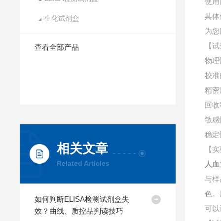
使用
具体
生化试剂盒
为您
【试
查看全部产品
物理
校准
精密
回收
敏感
稳定
相关文章
【实
Related Articles
人血
与样
色。
如何判断ELISA检测试剂盒失
可以
效？曲线、质控品判读技巧