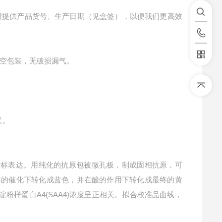
请提供产品货号、生产日期（见盒签），以便我们更高效
空包装，无破损漏气。
叉。
指标表达。用纯化的抗原包被微孔板，制成固相抗原，可
P酶的催化下转化成蓝色，并在酸的作用下转化成最终的黄
淀粉样蛋白A4(SAA4)浓度呈正相关。拟合校准品曲线，