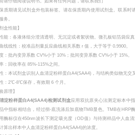
前请仔细阅读说明书。如果有任何问题，请联系我们
保质期请见试剂盒外包装标签。请在保质期内使用试剂盒。联系时
服务。
剂盒性能】
性能：各液体组分澄清透明、无沉淀或者絮状物。微孔板铝箔袋应真
曲线线性：校准品剂量反应曲线相关系数 r 值，大于等于 0.9900。
度：批内变异系数 CV%小于 10%；批间变异系数 CV%小于 15%。
率：回收率在 85%-115%之间。
性：本试剂盒识别人血清淀粉样蛋白A4(SAA4)，与结构类似物无交
性：2℃-8℃保存，有效期 6 个月。
验原理】
清淀粉样蛋白A4(SAA4)检测试剂盒
应用双抗原夹心法测定标本中
品中指标相结合，经过彻-底洗涤后加底物TMB显色。TMB在HR
用酶标仪在450nm波长下测定吸光度（OD值）与待测样品中
人血清
计算出样本中
人血清淀粉样蛋白A4(SAA4)的浓度。