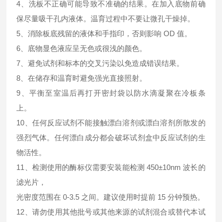
4、洗板不正确可能导致不准确的结果。在加入底物前确
保尽量吸干孔内液体。温育过程中不要让微孔干燥掉。
5、消除板底残留的液体和手指印，否则影响 OD 值。
6、底物显色液应呈无色或很浅的颜色。
7、避免试剂和标本的交叉污染以免造成错误结果。
8、在储存和温育时避免强光直接照射。
9、平衡至室温后再打开密封袋以防水滴凝聚在冷板条
上。
10、任何反应试剂不能接触漂白溶剂或漂白溶剂所散发的
强烈气体。任何漂白成分都会破坏试剂盒中反应试剂的生
物活性。
11、检测使用的酶标仪需要安装能检测 450±10nm 波长的
滤光片，
光密度范围在 0-3.5 之间。建议使用时提前 15 分钟预热。
12、请勿使用其他批号或其他来源的试剂混合或替代本试