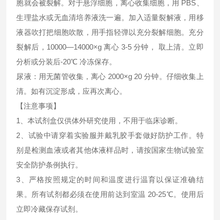
胞就会被裂解。对于悬浮细胞，离心收集细胞，用 PBS、
生理盐水或无血清培养液洗一遍。加入适量裂解液，用移
液器吹打把细胞吹散，用手指轻弹以充分裂解细胞。充分
裂解后，10000—14000×g 离心 3-5 分钟， 取上清。立即
分析或分装后-20℃ 冷冻保存。
尿液：用无菌管收集，离心 2000×g 20 分钟。仔细收集上
清。如有沉淀形成，应再次离心。
【注意事项】
1、本试剂盒仅供体外研究使用，不用于临床诊断。
2、试验中请穿着实验服并戴乳胶手套做好防护工作。特
别是检测血液或者其他体液样品时，请按国家生物试验室
安全防护条例执行。
3、严格按照规定的时间和温度进行温育以保证准确结
果。所有试剂都必须在使用前达到室温 20-25℃。使用后
立即冷藏保存试剂。