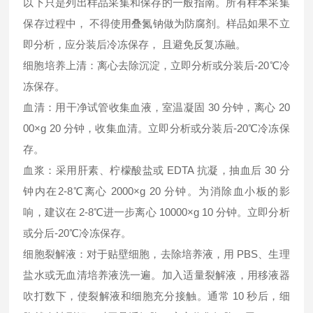
以下只是列出样品采集和保存的一般指南。所有样本采集
保存过程中， 不得使用叠氮钠做为防腐剂。样品如果不立
即分析，应分装后冷冻保存， 且避免反复冻融。
细胞培养上清：离心去除沉淀，立即分析或分装后-20℃冷
冻保存。
血清：用干净试管收集血液，室温凝固 30 分钟，离心 20
00×g 20 分钟，收集血清。立即分析或分装后-20℃冷冻保
存。
血浆：采用肝素、柠檬酸盐或 EDTA 抗凝，抽血后 30 分
钟内在2-8℃离心 2000×g 20 分钟。为消除血小板的影
响，建议在 2-8℃进一步离心 10000×g 10 分钟。立即分析
或分后-20℃冷冻保存。
细胞裂解液：对于贴壁细胞，去除培养液，用 PBS、生理
盐水或无血清培养液洗一遍。加入适量裂解液，用移液器
吹打数下，使裂解液和细胞充分接触。通常 10 秒后，细