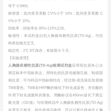
等于 0.9900。
精密度：批内变异系数 CV%小于 10%；批间变异系数 C
V%小于 15%。
回收率：回收率在 85%-115%之间。
敏感性：本试剂盒识别人胸腺依赖性抗原(TD-Ag)，与结
构类似物无交叉。
稳定性：2℃-8℃保存，有效期 6 个月。
【实验原理】
人胸腺依赖性抗原(TD-Ag)检测试剂盒
应用双抗原夹心法
测定标本中指标表达。用纯化的抗原包被微孔板，制成固
相抗原，可与样品中指标相结合，经过彻-底洗涤后加底物
TMB显色。TMB在HRP酶的催化下转化成蓝色，并在酸的
作用下转化成最终的黄色。用酶标仪在450nm波长下测定
吸光度（OD值）与待测样品中
人胸腺依赖性抗原(TD-Ag)
浓度呈正相关。拟合校准品曲线，可以计算出样本中
人胸