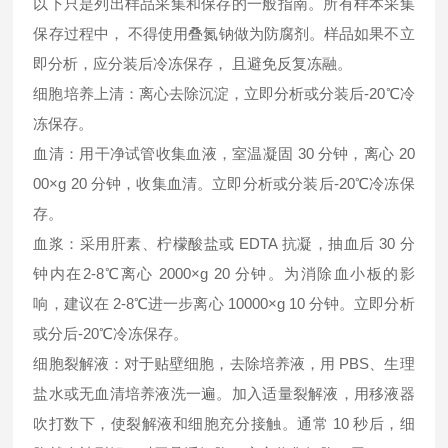
以下只是列出样品采集和保存的一般指南。所有样本采集
保存过程中， 不得使用叠氮钠做为防腐剂。样品如果不立
即分析，应分装后冷冻保存， 且避免反复冻融。
细胞培养上清：离心去除沉淀，立即分析或分装后-20℃冷
冻保存。
血清：用干净试管收集血液，室温凝固 30 分钟，离心 20
00×g 20 分钟，收集血清。立即分析或分装后-20℃冷冻保
存。
血浆：采用肝素、柠檬酸盐或 EDTA 抗凝，抽血后 30 分
钟内在2-8℃离心 2000×g 20 分钟。为消除血小板的影
响，建议在 2-8℃进一步离心 10000×g 10 分钟。立即分析
或分后-20℃冷冻保存。
细胞裂解液：对于贴壁细胞，去除培养液，用 PBS、生理
盐水或无血清培养液洗一遍。加入适量裂解液，用移液器
吹打数下，使裂解液和细胞充分接触。通常 10 秒后，细