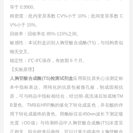
等于 0.9900。
精密度：批内变异系数 CV%小于 10%；批间变异系数 C
V%小于 15%。
回收率：回收率在 85%-115%之间。
敏感性：本试剂盒识别人胸苷酸合成酶(TS)，与结构类似
物无交叉。
稳定性：2℃-8℃保存，有效期 6 个月。
【实验原理】
人胸苷酸合成酶(TS)检测试剂盒
应用双抗原夹心法测定标
本中指标表达。用纯化的抗原包被微孔板，制成固相抗
原，可与样品中指标相结合，经过彻-底洗涤后加底物TM
B显色。TMB在HRP酶的催化下转化成蓝色，并在酸的作
用下转化成最终的黄色。用酶标仪在450nm波长下测定吸
光度（OD值）与待测样品中
人胸苷酸合成酶(TS)浓度呈
正相关。拟合校准品曲线，可以计算出样本中
人胸苷酸合