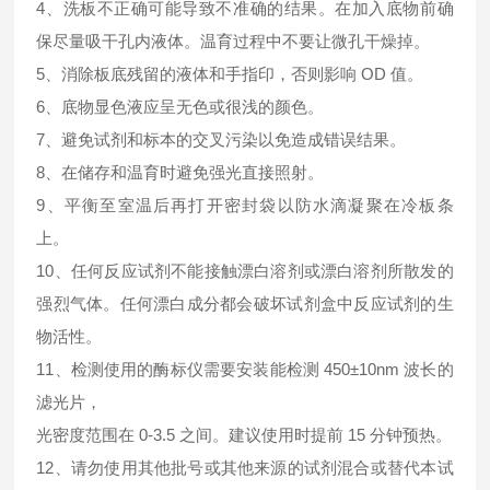
4、洗板不正确可能导致不准确的结果。在加入底物前确
保尽量吸干孔内液体。温育过程中不要让微孔干燥掉。
5、消除板底残留的液体和手指印，否则影响 OD 值。
6、底物显色液应呈无色或很浅的颜色。
7、避免试剂和标本的交叉污染以免造成错误结果。
8、在储存和温育时避免强光直接照射。
9、平衡至室温后再打开密封袋以防水滴凝聚在冷板条
上。
10、任何反应试剂不能接触漂白溶剂或漂白溶剂所散发的
强烈气体。任何漂白成分都会破坏试剂盒中反应试剂的生
物活性。
11、检测使用的酶标仪需要安装能检测 450±10nm 波长的
滤光片，
光密度范围在 0-3.5 之间。建议使用时提前 15 分钟预热。
12、请勿使用其他批号或其他来源的试剂混合或替代本试