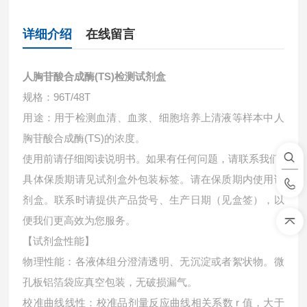
详细介绍
在线留言
人胸苷酸合成酶(TS)检测试剂盒
规格：96T/48T
用途：用于检测血清、血浆、细胞培养上清液等样本中
人
胸苷酸合成酶(TS)的浓度。
使用前请仔细阅读说明书。如果有任何问题，请联系我们
具体保质期请见试剂盒外包装标签。请在保质期内使用试
剂盒。联系时请提供产品货号、生产日期（见盒签），以
便我们更高效为您服务。
【试剂盒性能】
物理性能：各液体组分澄清透明、无沉淀或者絮状物。微
孔板铝箔袋应真空包装，无破损漏气。
校准曲线线性：校准品剂量反应曲线相关系数 r 值，大于