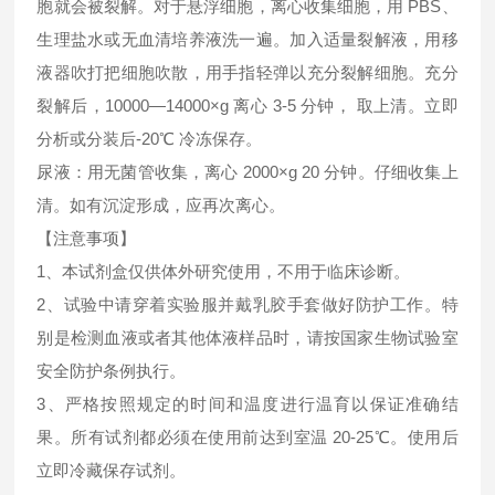
胞就会被裂解。对于悬浮细胞，离心收集细胞，用 PBS、
生理盐水或无血清培养液洗一遍。加入适量裂解液，用移
液器吹打把细胞吹散，用手指轻弹以充分裂解细胞。充分
裂解后，10000—14000×g 离心 3-5 分钟， 取上清。立即
分析或分装后-20℃ 冷冻保存。
尿液：用无菌管收集，离心 2000×g 20 分钟。仔细收集上
清。如有沉淀形成，应再次离心。
【注意事项】
1、本试剂盒仅供体外研究使用，不用于临床诊断。
2、试验中请穿着实验服并戴乳胶手套做好防护工作。特
别是检测血液或者其他体液样品时，请按国家生物试验室
安全防护条例执行。
3、严格按照规定的时间和温度进行温育以保证准确结
果。所有试剂都必须在使用前达到室温 20-25℃。使用后
立即冷藏保存试剂。