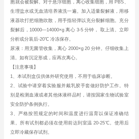
胞就会被裂解。对于悬浮细胞，离心收集细胞，用 PBS、
生理盐水或无血清培养液洗一遍。加入适量裂解液，用移
液器吹打把细胞吹散，用手指轻弹以充分裂解细胞。充分
裂解后，10000—14000×g 离心 3-5 分钟， 取上清。立即
分析或分装后-20℃ 冷冻保存。
尿液：用无菌管收集，离心 2000×g 20 分钟。仔细收集上
清。如有沉淀形成，应再次离心。
【注意事项】
1、本试剂盒仅供体外研究使用，不用于临床诊断。
2、试验中请穿着实验服并戴乳胶手套做好防护工作。特
别是检测血液或者其他体液样品时，请按国家生物试验室
安全防护条例执行。
3、严格按照规定的时间和温度进行温育以保证准确结
果。所有试剂都必须在使用前达到室温 20-25℃。使用后
立即冷藏保存试剂。