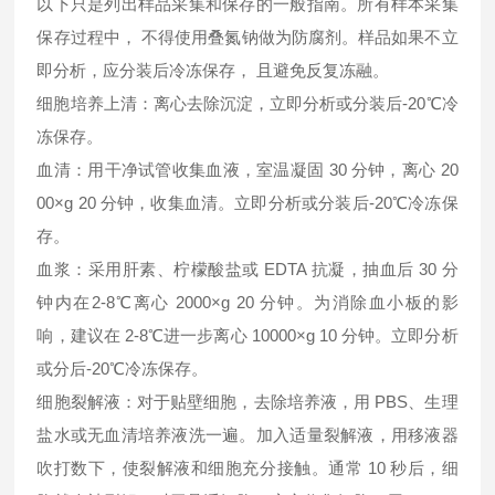
以下只是列出样品采集和保存的一般指南。所有样本采集
保存过程中， 不得使用叠氮钠做为防腐剂。样品如果不立
即分析，应分装后冷冻保存， 且避免反复冻融。
细胞培养上清：离心去除沉淀，立即分析或分装后-20℃冷
冻保存。
血清：用干净试管收集血液，室温凝固 30 分钟，离心 20
00×g 20 分钟，收集血清。立即分析或分装后-20℃冷冻保
存。
血浆：采用肝素、柠檬酸盐或 EDTA 抗凝，抽血后 30 分
钟内在2-8℃离心 2000×g 20 分钟。为消除血小板的影
响，建议在 2-8℃进一步离心 10000×g 10 分钟。立即分析
或分后-20℃冷冻保存。
细胞裂解液：对于贴壁细胞，去除培养液，用 PBS、生理
盐水或无血清培养液洗一遍。加入适量裂解液，用移液器
吹打数下，使裂解液和细胞充分接触。通常 10 秒后，细