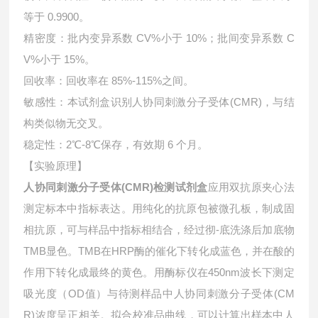
等于 0.9900。
精密度：批内变异系数 CV%小于 10%；批间变异系数 C
V%小于 15%。
回收率：回收率在 85%-115%之间。
敏感性：本试剂盒识别人协同刺激分子受体(CMR)，与结
构类似物无交叉。
稳定性：2℃-8℃保存，有效期 6 个月。
【实验原理】
人协同刺激分子受体(CMR)检测试剂盒
应用双抗原夹心法
测定标本中指标表达。用纯化的抗原包被微孔板，制成固
相抗原，可与样品中指标相结合，经过彻-底洗涤后加底物
TMB显色。TMB在HRP酶的催化下转化成蓝色，并在酸的
作用下转化成最终的黄色。用酶标仪在450nm波长下测定
吸光度（OD值）与待测样品中
人协同刺激分子受体(CM
R)浓度呈正相关。拟合校准品曲线，可以计算出样本中
人