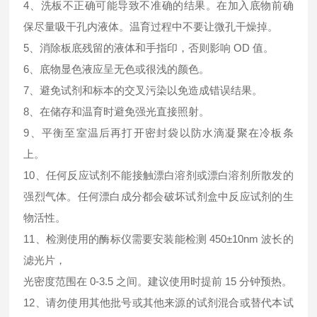
4、洗板不正确可能导致不准确的结果。在加入底物前确
保尽量吸干孔内液体。温育过程中不要让微孔干燥掉。
5、消除板底残留的液体和手指印，否则影响 OD 值。
6、底物显色液应呈无色或很浅的颜色。
7、避免试剂和标本的交叉污染以免造成错误结果。
8、在储存和温育时避免强光直接照射。
9、平衡至室温后再打开密封袋以防水滴凝聚在冷板条
上。
10、任何反应试剂不能接触漂白溶剂或漂白溶剂所散发的
强烈气体。任何漂白成分都会破坏试剂盒中反应试剂的生
物活性。
11、检测使用的酶标仪需要安装能检测 450±10nm 波长的
滤光片，
光密度范围在 0-3.5 之间。建议使用时提前 15 分钟预热。
12、请勿使用其他批号或其他来源的试剂混合或替代本试