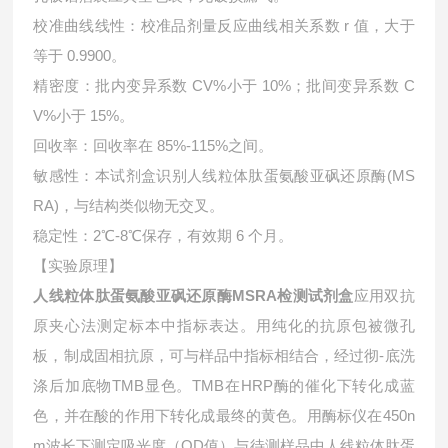
校准曲线线性：校准品剂量反应曲线相关系数 r 值，大于
等于 0.9900。
精密度：批内变异系数 CV%小于 10%；批间变异系数 C
V%小于 15%。
回收率：回收率在 85%-115%之间。
敏感性：本试剂盒识别人线粒体肽蛋氨酸亚砜还原酶(MS
RA)，与结构类似物无交叉。
稳定性：2℃-8℃保存，有效期 6 个月。
【实验原理】
人线粒体肽蛋氨酸亚砜还原酶MSRA检测试剂盒
应用双抗
原夹心法测定标本中指标表达。用纯化的抗原包被微孔
板，制成固相抗原，可与样品中指标相结合，经过彻-底洗
涤后加底物TMB显色。TMB在HRP酶的催化下转化成蓝
色，并在酸的作用下转化成最终的黄色。用酶标仪在450n
m波长下测定吸光度（OD值）与待测样品中
人线粒体肽蛋