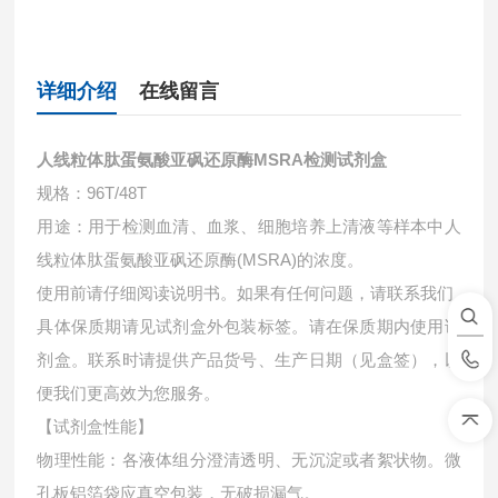
详细介绍
在线留言
人线粒体肽蛋氨酸亚砜还原酶MSRA检测试剂盒
规格：96T/48T
用途：用于检测血清、血浆、细胞培养上清液等样本中
人
线粒体肽蛋氨酸亚砜还原酶(MSRA)的浓度。
使用前请仔细阅读说明书。如果有任何问题，请联系我们
具体保质期请见试剂盒外包装标签。请在保质期内使用试
剂盒。联系时请提供产品货号、生产日期（见盒签），以
便我们更高效为您服务。
【试剂盒性能】
物理性能：各液体组分澄清透明、无沉淀或者絮状物。微
孔板铝箔袋应真空包装，无破损漏气。