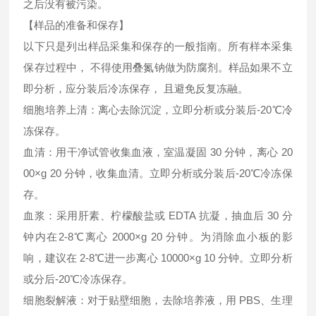
之后没有被污染。
【样品的准备和保存】
以下只是列出样品采集和保存的一般指南。所有样本采集
保存过程中， 不得使用叠氮钠做为防腐剂。样品如果不立
即分析，应分装后冷冻保存， 且避免反复冻融。
细胞培养上清：离心去除沉淀，立即分析或分装后-20℃冷
冻保存。
血清：用干净试管收集血液，室温凝固 30 分钟，离心 20
00×g 20 分钟，收集血清。立即分析或分装后-20℃冷冻保
存。
血浆：采用肝素、柠檬酸盐或 EDTA 抗凝，抽血后 30 分
钟内在2-8℃离心 2000×g 20 分钟。为消除血小板的影
响，建议在 2-8℃进一步离心 10000×g 10 分钟。立即分析
或分后-20℃冷冻保存。
细胞裂解液：对于贴壁细胞，去除培养液，用 PBS、生理