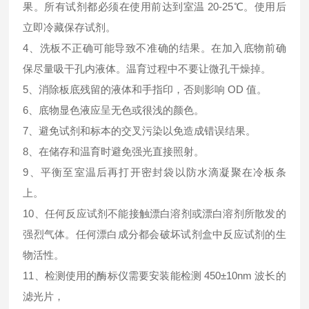
果。所有试剂都必须在使用前达到室温 20-25℃。使用后
立即冷藏保存试剂。
4、洗板不正确可能导致不准确的结果。在加入底物前确
保尽量吸干孔内液体。温育过程中不要让微孔干燥掉。
5、消除板底残留的液体和手指印，否则影响 OD 值。
6、底物显色液应呈无色或很浅的颜色。
7、避免试剂和标本的交叉污染以免造成错误结果。
8、在储存和温育时避免强光直接照射。
9、平衡至室温后再打开密封袋以防水滴凝聚在冷板条
上。
10、任何反应试剂不能接触漂白溶剂或漂白溶剂所散发的
强烈气体。任何漂白成分都会破坏试剂盒中反应试剂的生
物活性。
11、检测使用的酶标仪需要安装能检测 450±10nm 波长的
滤光片，