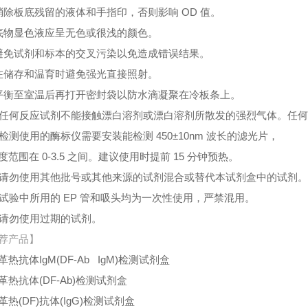
消除板底残留的液体和手指印，否则影响 OD 值。
底物显色液应呈无色或很浅的颜色。
避免试剂和标本的交叉污染以免造成错误结果。
在储存和温育时避免强光直接照射。
平衡至室温后再打开密封袋以防水滴凝聚在冷板条上。
、任何反应试剂不能接触漂白溶剂或漂白溶剂所散发的强烈气体。任
、检测使用的酶标仪需要安装能检测 450±10nm 波长的滤光片，
度范围在 0-3.5 之间。建议使用时提前 15 分钟预热。
、请勿使用其他批号或其他来源的试剂混合或替代本试剂盒中的试剂
、试验中所用的 EP 管和吸头均为一次性使用，严禁混用。
、请勿使用过期的试剂。
荐产品】
革热抗体IgM(DF-Ab IgM)检测试剂盒
革热抗体(DF-Ab)检测试剂盒
革热(DF)抗体(IgG)检测试剂盒