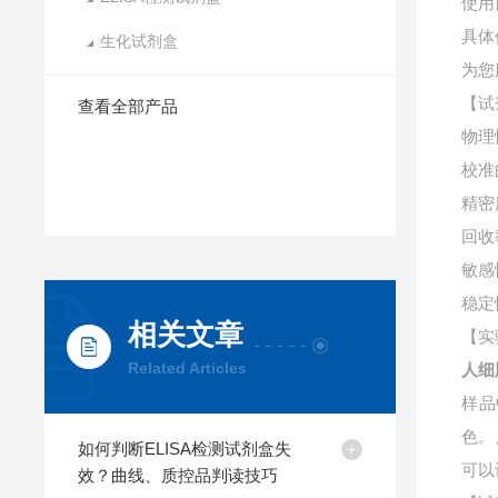
使用
具体
生化试剂盒
为您
【试
查看全部产品
物理
校准
精密
回收
敏感
稳定
相关文章
【实
Related Articles
人细
样品
色。
如何判断ELISA检测试剂盒失
可以
效？曲线、质控品判读技巧