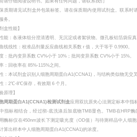
前请仔细阅读说明书。如果有任何问题，请联系我们
保质期请见试剂盒外包装标签。请在保质期内使用试剂盒。联系时
服务。
剂盒性能】
性能：各液体组分澄清透明、无沉淀或者絮状物。微孔板铝箔袋应真
曲线线性：校准品剂量反应曲线相关系数 r 值，大于等于 0.9900。
度：批内变异系数 CV%小于 10%；批间变异系数 CV%小于 15%。
率：回收率在 85%-115%之间。
性：本试剂盒识别人细胞周期蛋白A1(CCNA1)，与结构类似物无交
性：2℃-8℃保存，有效期 6 个月。
验原理】
胞周期蛋白A1(CCNA1)检测试剂盒
应用双抗原夹心法测定标本中指
中指标相结合，经过彻-底洗涤后加底物TMB显色。TMB在HR
用酶标仪在450nm波长下测定吸光度（OD值）与待测样品中
人细胞
计算出样本中
人细胞周期蛋白A1(CCNA1)的浓度。