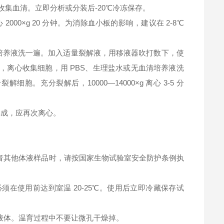
钟，收集血清。立即分析或分装后-20℃冷冻保存。
2000×g 20 分钟。为消除血小板的影响，建议在 2-8℃
清培养液洗一遍。加入适量裂解液，用移液器吹打数下，使
，离心收集细胞，用 PBS、生理盐水或无血清培养液洗
充分裂解后，10000—14000×g 离心 3-5 分
淀形成，应再次离心。
者其他体液样品时，请按国家生物试验室安全防护条例执
在使用前达到室温 20-25℃。使用后立即冷藏保存试
液体。温育过程中不要让微孔干燥掉。