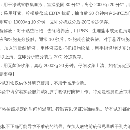
：用干净试管收集血液，室温凝固 30 分钟，离心 2000×g 20 分
：采用肝素、柠檬酸盐或 EDTA 抗凝，抽血后 30 分钟内在2-8℃离心 
步离心 10000×g 10 分钟。立即分析或分后-20℃冷冻保存。
裂解液：对于贴壁细胞，去除培养液，用 PBS、生理盐水或无血
液和细胞充分接触。通常 10 秒后，细胞就会被裂解。对于悬浮细胞
。加入适量裂解液，用移液器吹打把细胞吹散，用手指轻弹以充分裂解细胞。
 取上清。立即分析或分装后-20℃ 冷冻保存。
：用无菌管收集，离心 2000×g 20 分钟。仔细收集上清。如有沉
意事项】
本试剂盒仅供体外研究使用，不用于临床诊断。
试验中请穿着实验服并戴乳胶手套做好防护工作。特别是检测血液或
严格按照规定的时间和温度进行温育以保证准确结果。所有试剂都必须
洗板不正确可能导致不准确的结果。在加入底物前确保尽量吸干孔内