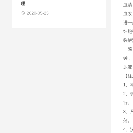
理
血清
2020-05-25
血浆
进一
细胞
裂解
一遍
钟，
尿液
【注
1、
2、
行。
3、
剂。
4、