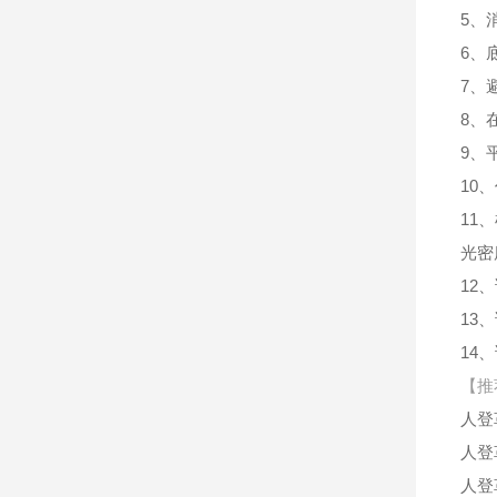
5、
6、
7、
8、
9、
10
11
光密
12
13
14
【推
人登
人登
人登