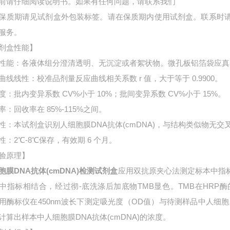
前请仔细阅读说明书。如果有任何问题，请联系我们
保质期请见试剂盒外包装标签。请在保质期内使用试剂盒。联系时
服务。
剂盒性能】
性能：各液体组分澄清透明、无沉淀或者絮状物。微孔板铝箔袋应真
曲线线性：校准品剂量反应曲线相关系数 r 值，大于等于 0.9900。
度：批内变异系数 CV%小于 10%；批间变异系数 CV%小于 15%。
率：回收率在 85%-115%之间。
性：本试剂盒识别人细胞膜DNA抗体(cmDNA)，与结构类似物无交
性：2℃-8℃保存，有效期 6 个月。
验原理】
胞膜DNA抗体(cmDNA)检测试剂盒
应用双抗原夹心法测定标本中指
中指标相结合，经过彻-底洗涤后加底物TMB显色。TMB在HR
用酶标仪在450nm波长下测定吸光度（OD值）与待测样品中
人细胞
计算出样本中
人细胞膜DNA抗体(cmDNA)的浓度。