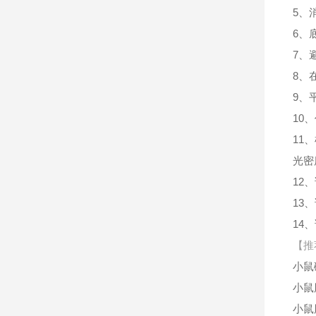
5、
6、
7、
8、
9、
10
11
光密
12
13
14
【推
小鼠
小鼠胎
小鼠