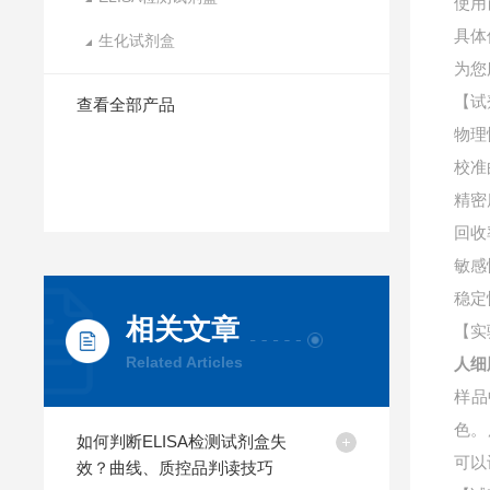
使用
具体
生化试剂盒
为您
【试
查看全部产品
物理
校准
精密
回收
敏感
稳定
相关文章
【实
Related Articles
人细
样品
色。
如何判断ELISA检测试剂盒失
可以
效？曲线、质控品判读技巧