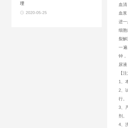
理
血清
2020-05-25
血浆
进一
细胞
裂解
一遍
钟，
尿液
【注
1、
2、
行。
3、
剂。
4、