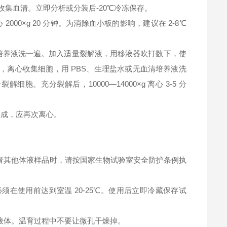
钟，收集血清。立即分析或分装后-20℃冷冻保存。
2000×g 20 分钟。为消除血小板的影响，建议在 2-8℃
清培养液洗一遍。加入适量裂解液，用移液器吹打数下，使
，离心收集细胞，用 PBS、生理盐水或无血清培养液洗
充分裂解后，10000—14000×g 离心 3-5 分
淀形成，应再次离心。
者其他体液样品时，请按国家生物试验室安全防护条例执
在使用前达到室温 20-25℃。使用后立即冷藏保存试
液体。温育过程中不要让微孔干燥掉。