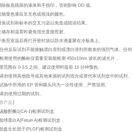
消除板底残留的液体和手指印，否则影响 OD 值。
底物显色液应呈无色或很浅的颜色。
避免试剂和标本的交叉污染以免造成错误结果。
在储存和温育时避免强光直接照射。
平衡至室温后再打开密封袋以防水滴凝聚在冷板条上。
、任何反应试剂不能接触漂白溶剂或漂白溶剂所散发的强烈气体。任
、检测使用的酶标仪需要安装能检测 450±10nm 波长的滤光片，
度范围在 0-3.5 之间。建议使用时提前 15 分钟预热。
、请勿使用其他批号或其他来源的试剂混合或替代本试剂盒中的试剂
、试验中所用的 EP 管和吸头均为一次性使用，严禁混用。
、请勿使用过期的试剂。
荐产品】
碳酸酐酶1(CA-1)检测试剂盒
球蛋白A(Fetuin A)检测试剂盒
胎盘生长因子(PLGF)检测试剂盒