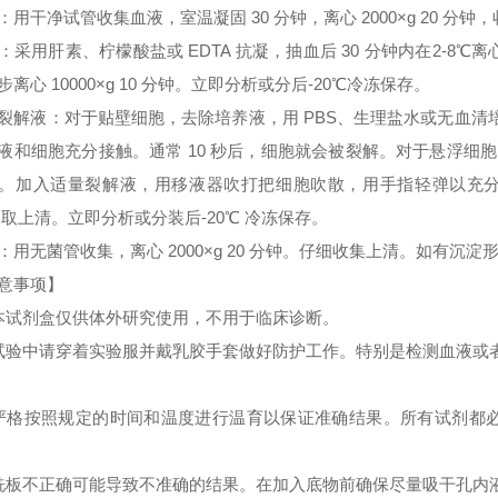
：用干净试管收集血液，室温凝固 30 分钟，离心 2000×g 20 分
：采用肝素、柠檬酸盐或 EDTA 抗凝，抽血后 30 分钟内在2-8℃离心 
步离心 10000×g 10 分钟。立即分析或分后-20℃冷冻保存。
裂解液：对于贴壁细胞，去除培养液，用 PBS、生理盐水或无血
液和细胞充分接触。通常 10 秒后，细胞就会被裂解。对于悬浮细胞
。加入适量裂解液，用移液器吹打把细胞吹散，用手指轻弹以充分裂解细胞。
 取上清。立即分析或分装后-20℃ 冷冻保存。
：用无菌管收集，离心 2000×g 20 分钟。仔细收集上清。如有沉
意事项】
本试剂盒仅供体外研究使用，不用于临床诊断。
试验中请穿着实验服并戴乳胶手套做好防护工作。特别是检测血液或
严格按照规定的时间和温度进行温育以保证准确结果。所有试剂都必须
洗板不正确可能导致不准确的结果。在加入底物前确保尽量吸干孔内