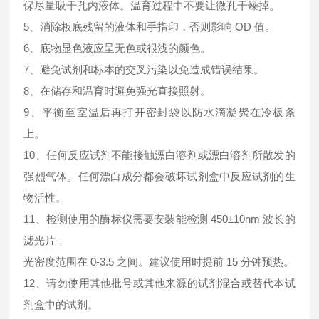
保尽量吸干孔内液体。温育过程中不要让微孔干燥掉。
5、消除板底残留的液体和手指印，否则影响 OD 值。
6、底物显色液应呈无色或很浅的颜色。
7、避免试剂和标本的交叉污染以免造成错误结果。
8、在储存和温育时避免强光直接照射。
9、平衡至室温后再打开密封袋以防水滴凝聚在冷板条
上。
10、任何反应试剂不能接触漂白溶剂或漂白溶剂所散发的
强烈气体。任何漂白成分都会破坏试剂盒中反应试剂的生
物活性。
11、检测使用的酶标仪需要安装能检测 450±10nm 波长的
滤光片，
光密度范围在 0-3.5 之间。建议使用时提前 15 分钟预热。
12、请勿使用其他批号或其他来源的试剂混合或替代本试
剂盒中的试剂。