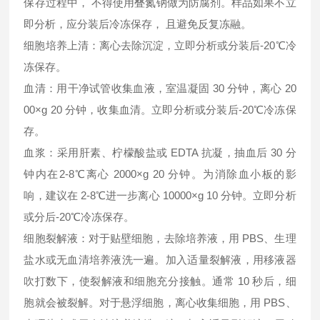
保存过程中， 不得使用叠氮钠做为防腐剂。样品如果不立
即分析，应分装后冷冻保存， 且避免反复冻融。
细胞培养上清：离心去除沉淀，立即分析或分装后-20℃冷
冻保存。
血清：用干净试管收集血液，室温凝固 30 分钟，离心 20
00×g 20 分钟，收集血清。立即分析或分装后-20℃冷冻保
存。
血浆：采用肝素、柠檬酸盐或 EDTA 抗凝，抽血后 30 分
钟内在2-8℃离心 2000×g 20 分钟。为消除血小板的影
响，建议在 2-8℃进一步离心 10000×g 10 分钟。立即分析
或分后-20℃冷冻保存。
细胞裂解液：对于贴壁细胞，去除培养液，用 PBS、生理
盐水或无血清培养液洗一遍。加入适量裂解液，用移液器
吹打数下，使裂解液和细胞充分接触。通常 10 秒后，细
胞就会被裂解。对于悬浮细胞，离心收集细胞，用 PBS、