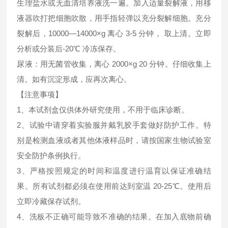
生理盐水或无血清培养液洗一遍。加入适量裂解液，用移
液器吹打把细胞吹散，用手指轻弹以充分裂解细胞。充分
裂解后，10000—14000×g 离心 3-5 分钟， 取上清。立即
分析或分装后-20℃ 冷冻保存。
尿液：用无菌管收集，离心 2000×g 20 分钟。仔细收集上
清。如有沉淀形成，应再次离心。
【注意事项】
1、本试剂盒仅供体外研究使用，不用于临床诊断。
2、试验中请穿着实验服并戴乳胶手套做好防护工作。特
别是检测血液或者其他体液样品时，请按国家生物试验室
安全防护条例执行。
3、严格按照规定的时间和温度进行温育以保证准确结
果。所有试剂都必须在使用前达到室温 20-25℃。使用后
立即冷藏保存试剂。
4、洗板不正确可能导致不准确的结果。在加入底物前确