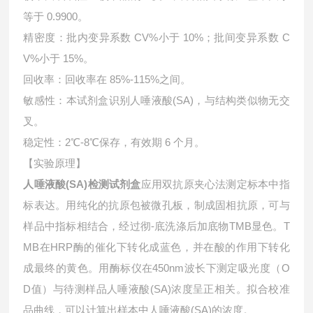
等于 0.9900。
精密度：批内变异系数 CV%小于 10%；批间变异系数 C
V%小于 15%。
回收率：回收率在 85%-115%之间。
敏感性：本试剂盒识别人唾液酸(SA)，与结构类似物无交
叉。
稳定性：2℃-8℃保存，有效期 6 个月。
【实验原理】
人唾液酸(SA)检测试剂盒
应用双抗原夹心法测定标本中指
标表达。用纯化的抗原包被微孔板，制成固相抗原，可与
样品中指标相结合，经过彻-底洗涤后加底物TMB显色。T
MB在HRP酶的催化下转化成蓝色，并在酸的作用下转化
成最终的黄色。用酶标仪在450nm波长下测定吸光度（O
D值）与待测样品人唾液酸(SA)浓度呈正相关。拟合校准
品曲线，可以计算出样本中
人唾液酸(SA)的浓度。