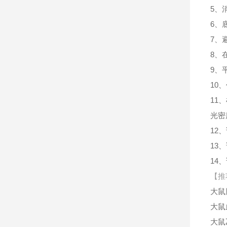
5、
6、
7、
8、
9、
10
11
光密
12
13
14
【推
大鼠
大鼠血
大鼠乙