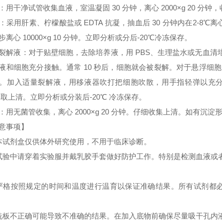
：用干净试管收集血液，室温凝固 30 分钟，离心 2000×g 20 分
：采用肝素、柠檬酸盐或 EDTA 抗凝，抽血后 30 分钟内在2-8℃离心 
步离心 10000×g 10 分钟。立即分析或分后-20℃冷冻保存。
裂解液：对于贴壁细胞，去除培养液，用 PBS、生理盐水或无血
液和细胞充分接触。通常 10 秒后，细胞就会被裂解。对于悬浮细胞
。加入适量裂解液，用移液器吹打把细胞吹散，用手指轻弹以充分裂解细胞。
 取上清。立即分析或分装后-20℃ 冷冻保存。
：用无菌管收集，离心 2000×g 20 分钟。仔细收集上清。如有沉
意事项】
本试剂盒仅供体外研究使用，不用于临床诊断。
试验中请穿着实验服并戴乳胶手套做好防护工作。特别是检测血液或
严格按照规定的时间和温度进行温育以保证准确结果。所有试剂都必须
洗板不正确可能导致不准确的结果。在加入底物前确保尽量吸干孔内