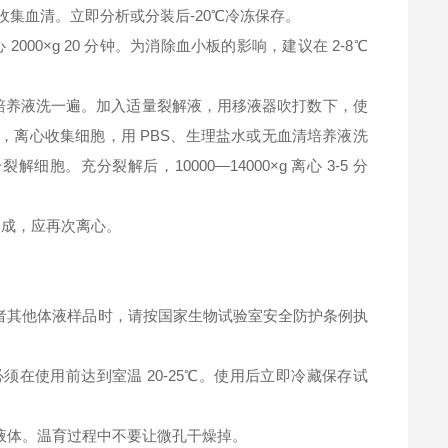
钟，收集血清。立即分析或分装后-20℃冷冻保存。
2000×g 20 分钟。为消除血小板的影响，建议在 2-8℃
清培养液洗一遍。加入适量裂解液，用移液器吹打数下，使
，离心收集细胞，用 PBS、生理盐水或无血清培养液洗
充分裂解后，10000—14000×g 离心 3-5 分
淀形成，应再次离心。
者其他体液样品时，请按国家生物试验室安全防护条例执
在使用前达到室温 20-25℃。使用后立即冷藏保存试
液体。温育过程中不要让微孔干燥掉。