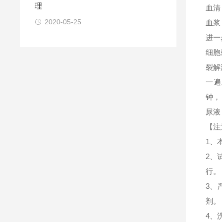
理
血清
2020-05-25
血浆
进一
细胞
裂解
一遍
钟，
尿液
【注
1、
2、
行。
3、
剂。
4、