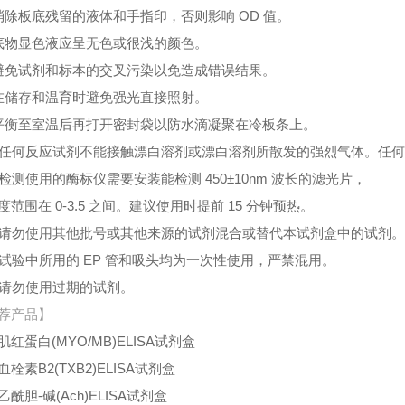
消除板底残留的液体和手指印，否则影响 OD 值。
底物显色液应呈无色或很浅的颜色。
避免试剂和标本的交叉污染以免造成错误结果。
在储存和温育时避免强光直接照射。
平衡至室温后再打开密封袋以防水滴凝聚在冷板条上。
、任何反应试剂不能接触漂白溶剂或漂白溶剂所散发的强烈气体。任
、检测使用的酶标仪需要安装能检测 450±10nm 波长的滤光片，
度范围在 0-3.5 之间。建议使用时提前 15 分钟预热。
、请勿使用其他批号或其他来源的试剂混合或替代本试剂盒中的试剂
、试验中所用的 EP 管和吸头均为一次性使用，严禁混用。
、请勿使用过期的试剂。
荐产品】
肌红蛋白(MYO/MB)ELISA试剂盒
栓素B2(TXB2)ELISA试剂盒
酰胆-碱(Ach)ELISA试剂盒