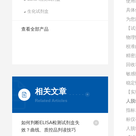
使用
具体
生化试剂盒
为您
【试
查看全部产品
物理
校准
精密
回收
敏感
稳定
相关文章
【实
Related Articles
人脱
指标
标仪
如何判断ELISA检测试剂盒失
人脱
效？曲线、质控品判读技巧