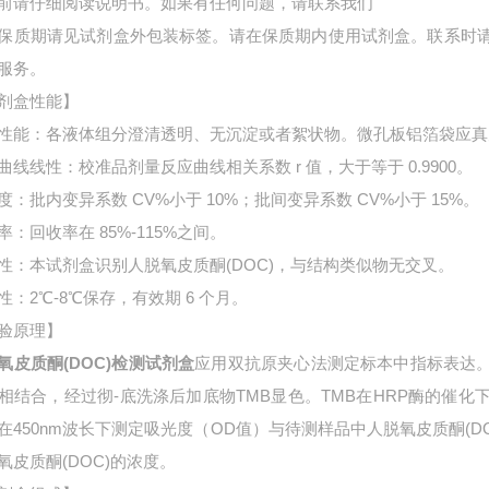
前请仔细阅读说明书。如果有任何问题，请联系我们
保质期请见试剂盒外包装标签。请在保质期内使用试剂盒。联系时
服务。
剂盒性能】
性能：各液体组分澄清透明、无沉淀或者絮状物。微孔板铝箔袋应真
曲线线性：校准品剂量反应曲线相关系数 r 值，大于等于 0.9900。
度：批内变异系数 CV%小于 10%；批间变异系数 CV%小于 15%。
率：回收率在 85%-115%之间。
性：本试剂盒识别人脱氧皮质酮(DOC)，与结构类似物无交叉。
性：2℃-8℃保存，有效期 6 个月。
验原理】
氧皮质酮(DOC)检测试剂盒
应用双抗原夹心法测定标本中指标表达
相结合，经过彻-底洗涤后加底物TMB显色。TMB在HRP酶的催
在450nm波长下测定吸光度（OD值）与待测样品中
人脱氧皮质酮(
氧皮质酮(DOC)的浓度。