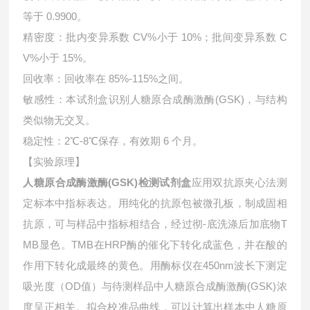
等于 0.9900。
精密度：批内变异系数 CV%小于 10%；批间变异系数 C
V%小于 15%。
回收率：回收率在 85%-115%之间。
敏感性：本试剂盒识别人糖原合成酶激酶(GSK)，与结构
类似物无交叉。
稳定性：2℃-8℃保存，有效期 6 个月。
【实验原理】
人糖原合成酶激酶(GSK)检测试剂盒
应用双抗原夹心法测
定标本中指标表达。用纯化的抗原包被微孔板，制成固相
抗原，可与样品中指标相结合，经过彻-底洗涤后加底物T
MB显色。TMB在HRP酶的催化下转化成蓝色，并在酸的
作用下转化成最终的黄色。用酶标仪在450nm波长下测定
吸光度（OD值）与待测样品中
人糖原合成酶激酶(GSK)浓
度呈正相关。拟合校准品曲线，可以计算出样本中
人糖原