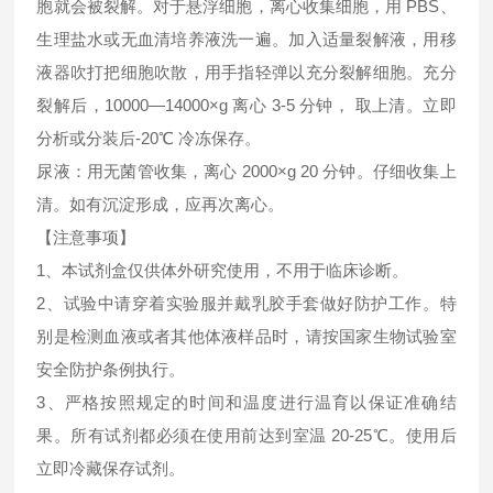
胞就会被裂解。对于悬浮细胞，离心收集细胞，用 PBS、
生理盐水或无血清培养液洗一遍。加入适量裂解液，用移
液器吹打把细胞吹散，用手指轻弹以充分裂解细胞。充分
裂解后，10000—14000×g 离心 3-5 分钟， 取上清。立即
分析或分装后-20℃ 冷冻保存。
尿液：用无菌管收集，离心 2000×g 20 分钟。仔细收集上
清。如有沉淀形成，应再次离心。
【注意事项】
1、本试剂盒仅供体外研究使用，不用于临床诊断。
2、试验中请穿着实验服并戴乳胶手套做好防护工作。特
别是检测血液或者其他体液样品时，请按国家生物试验室
安全防护条例执行。
3、严格按照规定的时间和温度进行温育以保证准确结
果。所有试剂都必须在使用前达到室温 20-25℃。使用后
立即冷藏保存试剂。