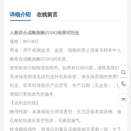
详细介绍
在线留言
人糖原合成酶激酶(GSK)检测试剂盒
规格：96T/48T
用途：用于检测血清、血浆、细胞培养上清液等样本中
人
糖原合成酶激酶(GSK)的浓度。
使用前请仔细阅读说明书。如果有任何问题，请联系我们
具体保质期请见试剂盒外包装标签。请在保质期内使用试
剂盒。联系时请提供产品货号、生产日期（见盒签），以
便我们更高效为您服务。
【试剂盒性能】
物理性能：各液体组分澄清透明、无沉淀或者絮状物。微
孔板铝箔袋应真空包装，无破损漏气。
校准曲线线性：校准品剂量反应曲线相关系数 r 值，大于