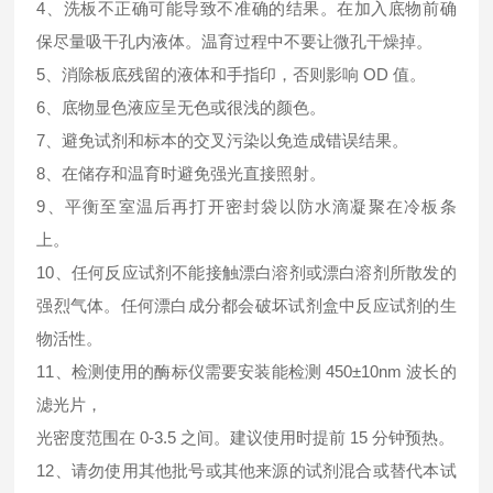
4、洗板不正确可能导致不准确的结果。在加入底物前确
保尽量吸干孔内液体。温育过程中不要让微孔干燥掉。
5、消除板底残留的液体和手指印，否则影响 OD 值。
6、底物显色液应呈无色或很浅的颜色。
7、避免试剂和标本的交叉污染以免造成错误结果。
8、在储存和温育时避免强光直接照射。
9、平衡至室温后再打开密封袋以防水滴凝聚在冷板条
上。
10、任何反应试剂不能接触漂白溶剂或漂白溶剂所散发的
强烈气体。任何漂白成分都会破坏试剂盒中反应试剂的生
物活性。
11、检测使用的酶标仪需要安装能检测 450±10nm 波长的
滤光片，
光密度范围在 0-3.5 之间。建议使用时提前 15 分钟预热。
12、请勿使用其他批号或其他来源的试剂混合或替代本试