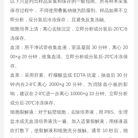
以下只是列出样品采集和保存的一般指南。所有样本采集
保存过程中， 不得使用叠氮钠做为防腐剂。样品如果不立
即分析，应分装后冷冻保存， 且避免反复冻融。
细胞培养上清：离心去除沉淀，立即分析或分装后-20℃冷
冻保存。
血清：用干净试管收集血液，室温凝固 30 分钟，离心 20
00×g 20 分钟，收集血清。立即分析或分装后-20℃冷冻保
存。
血浆：采用肝素、柠檬酸盐或 EDTA 抗凝，抽血后 30 分
钟内在2-8℃离心 2000×g 20 分钟。为消除血小板的影
响，建议在 2-8℃进一步离心 10000×g 10 分钟。立即分析
或分后-20℃冷冻保存。
细胞裂解液：对于贴壁细胞，去除培养液，用 PBS、生理
盐水或无血清培养液洗一遍。加入适量裂解液，用移液器
吹打数下，使裂解液和细胞充分接触。通常 10 秒后，细