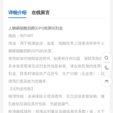
详细介绍
在线留言
人糖磷脂酰肌醇(GPI)检测试剂盒
规格：96T/48T
用途：用于检测血清、血浆、细胞培养上清液等样本中
人
糖磷脂酰肌醇(GPI)的浓度。
使用前请仔细阅读说明书。如果有任何问题，请联系我们
具体保质期请见试剂盒外包装标签。请在保质期内使用试
剂盒。联系时请提供产品货号、生产日期（见盒签），以
便我们更高效为您服务。
【试剂盒性能】
物理性能：各液体组分澄清透明、无沉淀或者絮状物。微
孔板铝箔袋应真空包装，无破损漏气。
校准曲线线性：校准品剂量反应曲线相关系数 r 值，大于