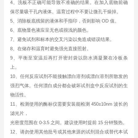
4、洗板不正确可能导致不准确的结果。在加入底物前确
保尽量吸干孔内液体。温育过程中不要让微孔干燥掉。
5、消除板底残留的液体和手指印，否则影响 OD 值。
6、底物显色液应呈无色或很浅的颜色。
7、避免试剂和标本的交叉污染以免造成错误结果。
8、在储存和温育时避免强光直接照射。
9、平衡至室温后再打开密封袋以防水滴凝聚在冷板条
上。
10、任何反应试剂不能接触漂白溶剂或漂白溶剂所散发的
强烈气体。任何漂白成分都会破坏试剂盒中反应试剂的生
物活性。
11、检测使用的酶标仪需要安装能检测 450±10nm 波长的
滤光片，
光密度范围在 0-3.5 之间。建议使用时提前 15 分钟预热。
12、请勿使用其他批号或其他来源的试剂混合或替代本试