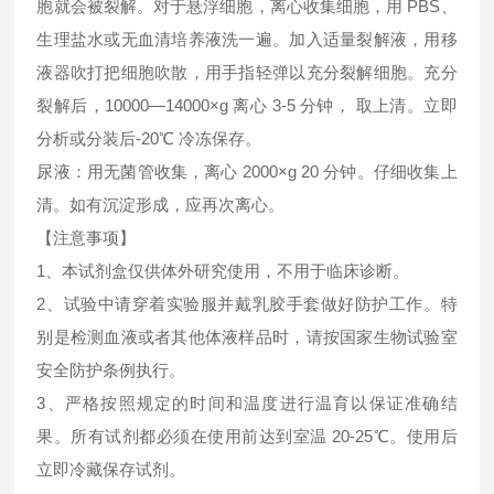
胞就会被裂解。对于悬浮细胞，离心收集细胞，用 PBS、
生理盐水或无血清培养液洗一遍。加入适量裂解液，用移
液器吹打把细胞吹散，用手指轻弹以充分裂解细胞。充分
裂解后，10000—14000×g 离心 3-5 分钟， 取上清。立即
分析或分装后-20℃ 冷冻保存。
尿液：用无菌管收集，离心 2000×g 20 分钟。仔细收集上
清。如有沉淀形成，应再次离心。
【注意事项】
1、本试剂盒仅供体外研究使用，不用于临床诊断。
2、试验中请穿着实验服并戴乳胶手套做好防护工作。特
别是检测血液或者其他体液样品时，请按国家生物试验室
安全防护条例执行。
3、严格按照规定的时间和温度进行温育以保证准确结
果。所有试剂都必须在使用前达到室温 20-25℃。使用后
立即冷藏保存试剂。