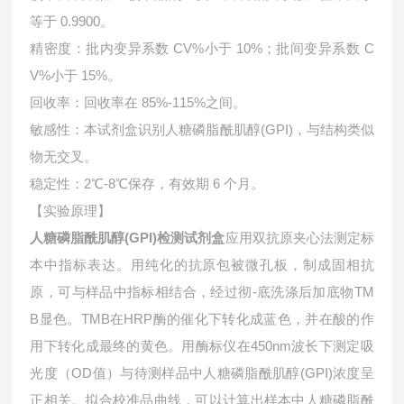
等于 0.9900。
精密度：批内变异系数 CV%小于 10%；批间变异系数 C
V%小于 15%。
回收率：回收率在 85%-115%之间。
敏感性：本试剂盒识别人糖磷脂酰肌醇(GPI)，与结构类似
物无交叉。
稳定性：2℃-8℃保存，有效期 6 个月。
【实验原理】
人糖磷脂酰肌醇(GPI)检测试剂盒
应用双抗原夹心法测定标
本中指标表达。用纯化的抗原包被微孔板，制成固相抗
原，可与样品中指标相结合，经过彻-底洗涤后加底物TM
B显色。TMB在HRP酶的催化下转化成蓝色，并在酸的作
用下转化成最终的黄色。用酶标仪在450nm波长下测定吸
光度（OD值）与待测样品中
人糖磷脂酰肌醇(GPI)浓度呈
正相关。拟合校准品曲线，可以计算出样本中
人糖磷脂酰