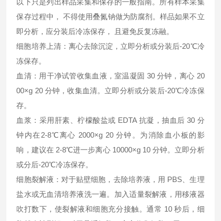
以下只是列出样品采集和保存的一般指南。所有样本采集
保存过程中， 不得使用叠氮钠做为防腐剂。样品如果不立
即分析，应分装后冷冻保存， 且避免反复冻融。
细胞培养上清：离心去除沉淀，立即分析或分装后-20℃冷
冻保存。
血清：用干净试管收集血液，室温凝固 30 分钟，离心 20
00×g 20 分钟，收集血清。立即分析或分装后-20℃冷冻保
存。
血浆：采用肝素、柠檬酸盐或 EDTA 抗凝，抽血后 30 分
钟内在2-8℃离心 2000×g 20 分钟。为消除血小板的影
响，建议在 2-8℃进一步离心 10000×g 10 分钟。立即分析
或分后-20℃冷冻保存。
细胞裂解液：对于贴壁细胞，去除培养液，用 PBS、生理
盐水或无血清培养液洗一遍。加入适量裂解液，用移液器
吹打数下，使裂解液和细胞充分接触。通常 10 秒后，细