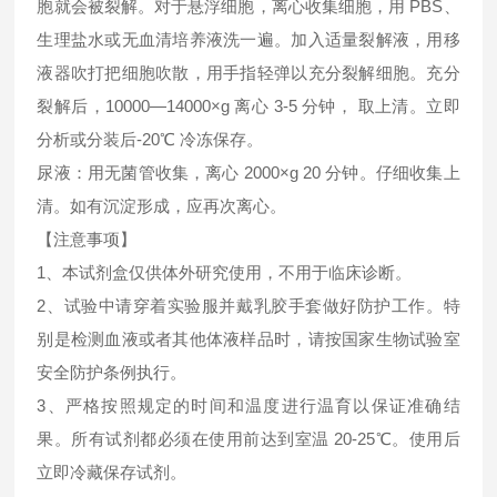
胞就会被裂解。对于悬浮细胞，离心收集细胞，用 PBS、
生理盐水或无血清培养液洗一遍。加入适量裂解液，用移
液器吹打把细胞吹散，用手指轻弹以充分裂解细胞。充分
裂解后，10000—14000×g 离心 3-5 分钟， 取上清。立即
分析或分装后-20℃ 冷冻保存。
尿液：用无菌管收集，离心 2000×g 20 分钟。仔细收集上
清。如有沉淀形成，应再次离心。
【注意事项】
1、本试剂盒仅供体外研究使用，不用于临床诊断。
2、试验中请穿着实验服并戴乳胶手套做好防护工作。特
别是检测血液或者其他体液样品时，请按国家生物试验室
安全防护条例执行。
3、严格按照规定的时间和温度进行温育以保证准确结
果。所有试剂都必须在使用前达到室温 20-25℃。使用后
立即冷藏保存试剂。