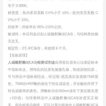
等于 0.9900。
精密度：批内变异系数 CV%小于 10%；批间变异系数 C
V%小于 15%。
回收率：回收率在 85%-115%之间。
敏感性：本试剂盒识别人碳酸酐酶3(CA3)，与结构类似物
无交叉。
稳定性：2℃-8℃保存，有效期 6 个月。
【实验原理】
人碳酸酐酶3(CA3)检测试剂盒
应用双抗原夹心法测定标本
中指标表达。用纯化的抗原包被微孔板，制成固相抗原，
可与样品中指标相结合，经过彻-底洗涤后加底物TMB显
色。TMB在HRP酶的催化下转化成蓝色，并在酸的作用下
转化成最终的黄色。用酶标仪在450nm波长下测定吸光度
（OD值）与待测样品中
人碳酸酐酶3(CA3)浓度呈正相
关。拟合校准品曲线，可以计算出样本中
人碳酸酐酶3(CA