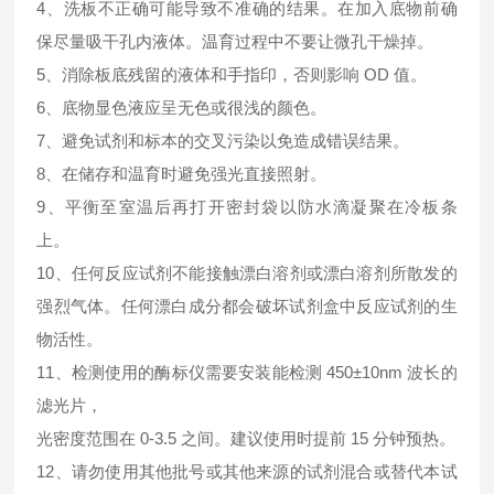
4、洗板不正确可能导致不准确的结果。在加入底物前确
保尽量吸干孔内液体。温育过程中不要让微孔干燥掉。
5、消除板底残留的液体和手指印，否则影响 OD 值。
6、底物显色液应呈无色或很浅的颜色。
7、避免试剂和标本的交叉污染以免造成错误结果。
8、在储存和温育时避免强光直接照射。
9、平衡至室温后再打开密封袋以防水滴凝聚在冷板条
上。
10、任何反应试剂不能接触漂白溶剂或漂白溶剂所散发的
强烈气体。任何漂白成分都会破坏试剂盒中反应试剂的生
物活性。
11、检测使用的酶标仪需要安装能检测 450±10nm 波长的
滤光片，
光密度范围在 0-3.5 之间。建议使用时提前 15 分钟预热。
12、请勿使用其他批号或其他来源的试剂混合或替代本试