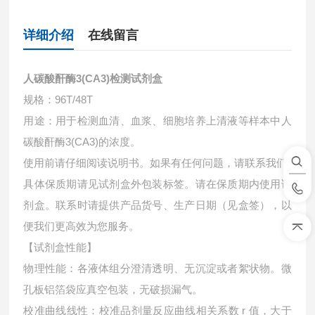
详细介绍
在线留言
人碳酸酐酶3(CA3)检测试剂盒
规格：96T/48T
用途：用于检测血清、血浆、细胞培养上清液等样本中
人
碳酸酐酶3(CA3)的浓度。
使用前请仔细阅读说明书。如果有任何问题，请联系我们
具体保质期请见试剂盒外包装标签。请在保质期内使用试
剂盒。联系时请提供产品货号、生产日期（见盒签），以
便我们更高效为您服务。
【试剂盒性能】
物理性能：各液体组分澄清透明、无沉淀或者絮状物。微
孔板铝箔袋应真空包装，无破损漏气。
校准曲线线性：校准品剂量反应曲线相关系数 r 值，大于