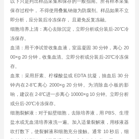
以下只是列出样品采集和保存的一般指南。所有样本采集
保存过程中， 不得使用叠氮钠做为防腐剂。样品如果不立
即分析，应分装后冷冻保存， 且避免反复冻融。
细胞培养上清：离心去除沉淀，立即分析或分装后-20℃冷
冻保存。
血清：用干净试管收集血液，室温凝固 30 分钟，离心 20
00×g 20 分钟，收集血清。立即分析或分装后-20℃冷冻保
存。
血浆：采用肝素、柠檬酸盐或 EDTA 抗凝，抽血后 30 分
钟内在2-8℃离心 2000×g 20 分钟。为消除血小板的影
响，建议在 2-8℃进一步离心 10000×g 10 分钟。立即分析
或分后-20℃冷冻保存。
细胞裂解液：对于贴壁细胞，去除培养液，用 PBS、生理
盐水或无血清培养液洗一遍。加入适量裂解液，用移液器
吹打数下，使裂解液和细胞充分接触。通常 10 秒后，细