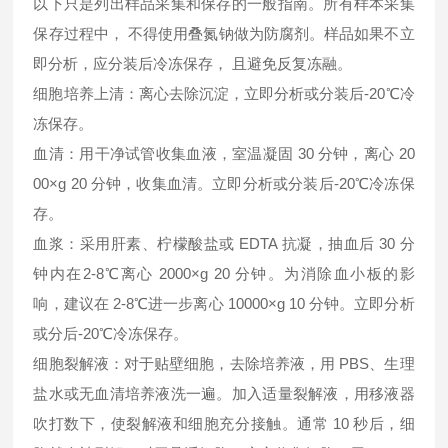
以下只是列出样品采集和保存的一般指南。所有样本采集
保存过程中， 不得使用叠氮钠做为防腐剂。样品如果不立
即分析，应分装后冷冻保存， 且避免反复冻融。
细胞培养上清：离心去除沉淀，立即分析或分装后-20℃冷
冻保存。
血清：用干净试管收集血液，室温凝固 30 分钟，离心 20
00×g 20 分钟，收集血清。立即分析或分装后-20℃冷冻保
存。
血浆：采用肝素、柠檬酸盐或 EDTA 抗凝，抽血后 30 分
钟内在2-8℃离心 2000×g 20 分钟。为消除血小板的影
响，建议在 2-8℃进一步离心 10000×g 10 分钟。立即分析
或分后-20℃冷冻保存。
细胞裂解液：对于贴壁细胞，去除培养液，用 PBS、生理
盐水或无血清培养液洗一遍。加入适量裂解液，用移液器
吹打数下，使裂解液和细胞充分接触。通常 10 秒后，细