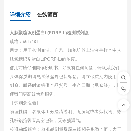
详细介绍
在线留言
人肽聚糖识别蛋白L(PGRP-L)检测试剂盒
规格：96T/48T
用途：用于检测血清、血浆、细胞培养上清液等样本中
人
肽聚糖识别蛋白L(PGRP-L)的浓度。
使用前请仔细阅读说明书。如果有任何问题，请联系我们
具体保质期请见试剂盒外包装标签。请在保质期内使用试
剂盒。联系时请提供产品货号、生产日期（见盒签），以
便我们更高效为您服务。
【试剂盒性能】
物理性能：各液体组分澄清透明、无沉淀或者絮状物。微
孔板铝箔袋应真空包装，无破损漏气。
校准曲线线性：校准品剂量反应曲线相关系数 r 值，大于