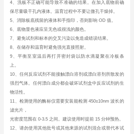
4、洗板不正确可能导致不准确的结果。在加入底物前确
保尽量吸干孔内液体。温育过程中不要让微孔干燥掉。
5、消除板底残留的液体和手指印，否则影响 OD 值。
6、底物显色液应呈无色或很浅的颜色。
7、避免试剂和标本的交叉污染以免造成错误结果。
8、在储存和温育时避免强光直接照射。
9、平衡至室温后再打开密封袋以防水滴凝聚在冷板条
上。
10、任何反应试剂不能接触漂白溶剂或漂白溶剂所散发的
强烈气体。任何漂白成分都会破坏试剂盒中反应试剂的生
物活性。
11、检测使用的酶标仪需要安装能检测 450±10nm 波长的
滤光片，
光密度范围在 0-3.5 之间。建议使用时提前 15 分钟预热。
12、请勿使用其他批号或其他来源的试剂混合或替代本试