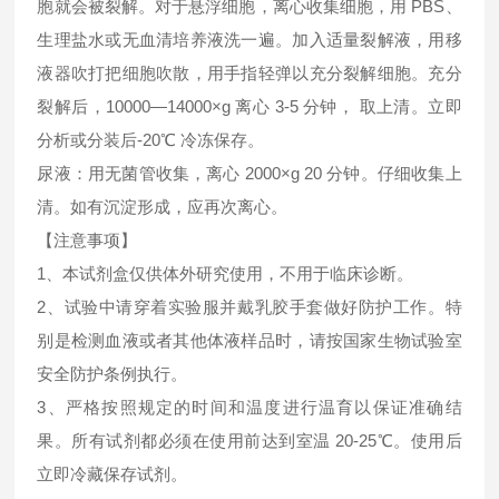
胞就会被裂解。对于悬浮细胞，离心收集细胞，用 PBS、
生理盐水或无血清培养液洗一遍。加入适量裂解液，用移
液器吹打把细胞吹散，用手指轻弹以充分裂解细胞。充分
裂解后，10000—14000×g 离心 3-5 分钟， 取上清。立即
分析或分装后-20℃ 冷冻保存。
尿液：用无菌管收集，离心 2000×g 20 分钟。仔细收集上
清。如有沉淀形成，应再次离心。
【注意事项】
1、本试剂盒仅供体外研究使用，不用于临床诊断。
2、试验中请穿着实验服并戴乳胶手套做好防护工作。特
别是检测血液或者其他体液样品时，请按国家生物试验室
安全防护条例执行。
3、严格按照规定的时间和温度进行温育以保证准确结
果。所有试剂都必须在使用前达到室温 20-25℃。使用后
立即冷藏保存试剂。