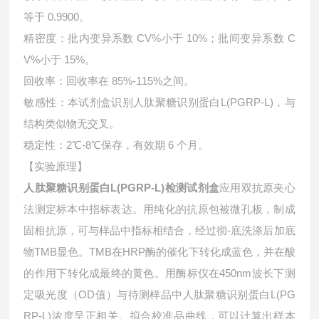
等于 0.9900。
精密度：批内变异系数 CV%小于 10%；批间变异系数 C
V%小于 15%。
回收率：回收率在 85%-115%之间。
敏感性：本试剂盒识别人肽聚糖识别蛋白L(PGRP-L)，与
结构类似物无交叉。
稳定性：2℃-8℃保存，有效期 6 个月。
【实验原理】
人肽聚糖识别蛋白L(PGRP-L)检测试剂盒
应用双抗原夹心
法测定标本中指标表达。用纯化的抗原包被微孔板，制成
固相抗原，可与样品中指标相结合，经过彻-底洗涤后加底
物TMB显色。TMB在HRP酶的催化下转化成蓝色，并在酸
的作用下转化成最终的黄色。用酶标仪在450nm波长下测
定吸光度（OD值）与待测样品中
人肽聚糖识别蛋白L(PG
RP-L)浓度呈正相关。拟合校准品曲线，可以计算出样本