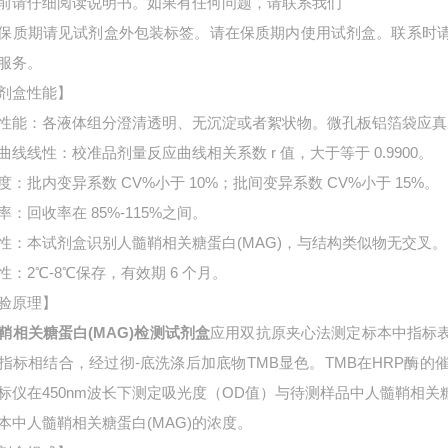
前请仔细阅读说明书。如果有任何问题，请联系我们
保质期请见试剂盒外包装标签。请在保质期内使用试剂盒。联系时
服务。
剂盒性能】
性能：各液体组分澄清透明、无沉淀或者絮状物。微孔板铝箔袋应真
曲线线性：校准品剂量反应曲线相关系数 r 值，大于等于 0.9900。
度：批内变异系数 CV%小于 10%；批间变异系数 CV%小于 15%。
率：回收率在 85%-115%之间。
性：本试剂盒识别人髓鞘相关糖蛋白(MAG)，与结构类似物无交叉。
性：2℃-8℃保存，有效期 6 个月。
验原理】
鞘相关糖蛋白(MAG)检测试剂盒
应用双抗原夹心法测定标本中指标
指标相结合，经过彻-底洗涤后加底物TMB显色。TMB在HRP酶
标仪在450nm波长下测定吸光度（OD值）与待测样品中
人髓鞘相关
本中
人髓鞘相关糖蛋白(MAG)的浓度。