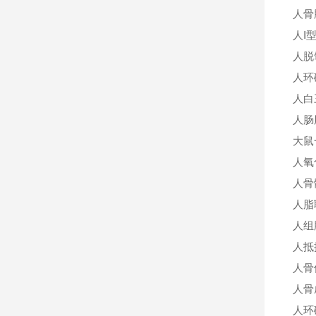
人骨
人Ⅰ
人脱
人环
人白三
人肠
大鼠
人氧
人骨髓
人脂
人组胺
人抵抗
人骨
人骨成
人环