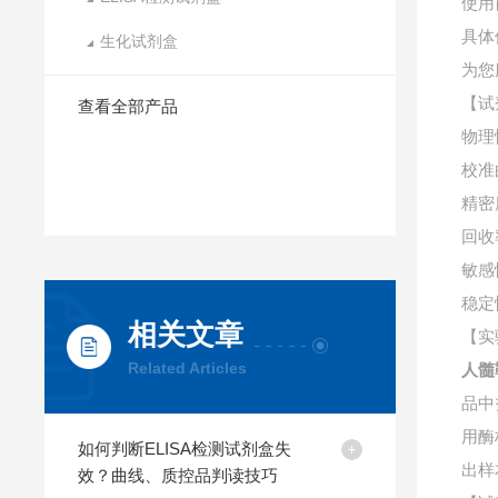
使用
具体
生化试剂盒
为您
【试
查看全部产品
物理
校准
精密
回收
敏感
稳定
相关文章
【实
Related Articles
人髓
品中
用酶
如何判断ELISA检测试剂盒失
出样
效？曲线、质控品判读技巧