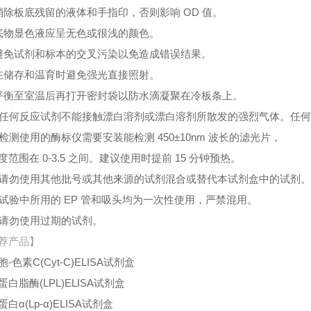
消除板底残留的液体和手指印，否则影响 OD 值。
底物显色液应呈无色或很浅的颜色。
避免试剂和标本的交叉污染以免造成错误结果。
在储存和温育时避免强光直接照射。
平衡至室温后再打开密封袋以防水滴凝聚在冷板条上。
、任何反应试剂不能接触漂白溶剂或漂白溶剂所散发的强烈气体。任
、检测使用的酶标仪需要安装能检测 450±10nm 波长的滤光片，
度范围在 0-3.5 之间。建议使用时提前 15 分钟预热。
、请勿使用其他批号或其他来源的试剂混合或替代本试剂盒中的试剂
、试验中所用的 EP 管和吸头均为一次性使用，严禁混用。
、请勿使用过期的试剂。
荐产品】
-色素C(Cyt-C)ELISA试剂盒
蛋白脂酶(LPL)ELISA试剂盒
白α(Lp-α)ELISA试剂盒