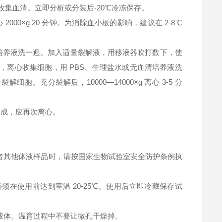
钟，收集血清。立即分析或分装后-20℃冷冻保存。
2000×g 20 分钟。为消除血小板的影响，建议在 2-8℃
清培养液洗一遍。加入适量裂解液，用移液器吹打数下，使
，离心收集细胞，用 PBS、生理盐水或无血清培养液洗
充分裂解后，10000—14000×g 离心 3-5 分
淀形成，应再次离心。
者其他体液样品时，请按国家生物试验室安全防护条例执
在使用前达到室温 20-25℃。使用后立即冷藏保存试
液体。温育过程中不要让微孔干燥掉。