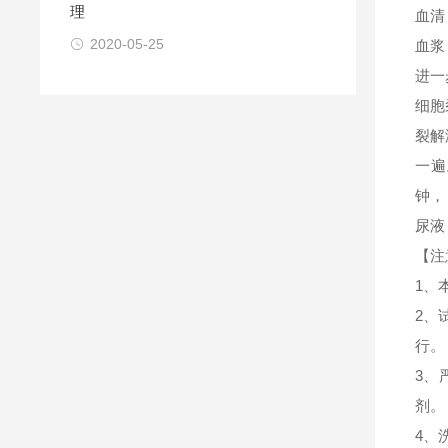
理
血清
2020-05-25
血浆
进一
细胞
裂解
一遍
钟，
尿液
【注
1、
2、
行。
3、
剂。
4、