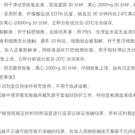
：用干净试管收集血液，室温凝固 30 分钟，离心 2000×g 20 分
：采用肝素、柠檬酸盐或 EDTA 抗凝，抽血后 30 分钟内在2-8℃离心 
步离心 10000×g 10 分钟。立即分析或分后-20℃冷冻保存。
裂解液：对于贴壁细胞，去除培养液，用 PBS、生理盐水或无血
液和细胞充分接触。通常 10 秒后，细胞就会被裂解。对于悬浮细胞
。加入适量裂解液，用移液器吹打把细胞吹散，用手指轻弹以充分裂解细胞。
 取上清。立即分析或分装后-20℃ 冷冻保存。
：用无菌管收集，离心 2000×g 20 分钟。仔细收集上清。如有沉
意事项】
本试剂盒仅供体外研究使用，不用于临床诊断。
试验中请穿着实验服并戴乳胶手套做好防护工作。特别是检测血液或
严格按照规定的时间和温度进行温育以保证准确结果。所有试剂都必须
洗板不正确可能导致不准确的结果。在加入底物前确保尽量吸干孔内