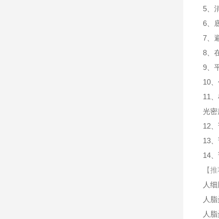
5、
6、
7、
8、
9、
10
11
光密
12
13
14
【推
人细胞
人脂
人脂蛋