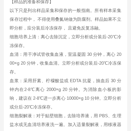
【样品的准备和保存】
以下只是列出样品采集和保存的一般指南。所有样本采集
保存过程中， 不得使用叠氮钠做为防腐剂。样品如果不立
即分析，应分装后冷冻保存， 且避免反复冻融。
细胞培养上清：离心去除沉淀，立即分析或分装后-20℃冷
冻保存。
血清：用干净试管收集血液，室温凝固 30 分钟，离心 20
00×g 20 分钟，收集血清。立即分析或分装后-20℃冷冻保
存。
血浆：采用肝素、柠檬酸盐或 EDTA 抗凝，抽血后 30 分
钟内在2-8℃离心 2000×g 20 分钟。为消除血小板的影
响，建议在 2-8℃进一步离心 10000×g 10 分钟。立即分析
或分后-20℃冷冻保存。
细胞裂解液：对于贴壁细胞，去除培养液，用 PBS、生理
盐水或无血清培养液洗一遍。加入适量裂解液，用移液器