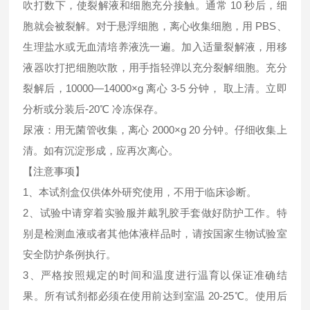
吹打数下，使裂解液和细胞充分接触。通常 10 秒后，细
胞就会被裂解。对于悬浮细胞，离心收集细胞，用 PBS、
生理盐水或无血清培养液洗一遍。加入适量裂解液，用移
液器吹打把细胞吹散，用手指轻弹以充分裂解细胞。充分
裂解后，10000—14000×g 离心 3-5 分钟， 取上清。立即
分析或分装后-20℃ 冷冻保存。
尿液：用无菌管收集，离心 2000×g 20 分钟。仔细收集上
清。如有沉淀形成，应再次离心。
【注意事项】
1、本试剂盒仅供体外研究使用，不用于临床诊断。
2、试验中请穿着实验服并戴乳胶手套做好防护工作。特
别是检测血液或者其他体液样品时，请按国家生物试验室
安全防护条例执行。
3、严格按照规定的时间和温度进行温育以保证准确结
果。所有试剂都必须在使用前达到室温 20-25℃。使用后