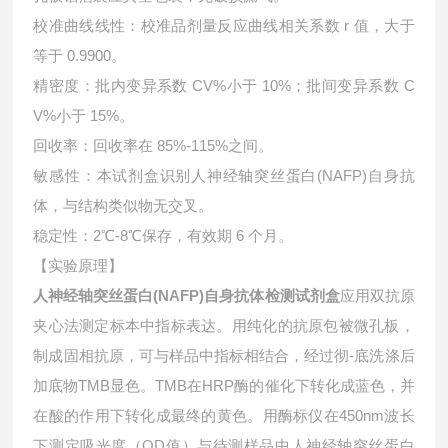
校准曲线线性：校准品剂量反应曲线相关系数 r 值，大于
等于 0.9900。
精密度：批内变异系数 CV%小于 10%；批间变异系数 C
V%小于 15%。
回收率：回收率在 85%-115%之间。
敏感性：本试剂盒识别人神经轴突丝蛋白(NAFP)自身抗
体，与结构类似物无交叉。
稳定性：2℃-8℃保存，有效期 6 个月。
【实验原理】
人神经轴突丝蛋白(NAFP)自身抗体检测试剂盒
应用双抗原
夹心法测定标本中指标表达。用纯化的抗原包被微孔板，
制成固相抗原，可与样品中指标相结合，经过彻-底洗涤后
加底物TMB显色。TMB在HRP酶的催化下转化成蓝色，并
在酸的作用下转化成最终的黄色。用酶标仪在450nm波长
下测定吸光度（OD值）与待测样品中
人神经轴突丝蛋白