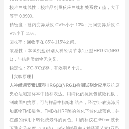
校准曲线线性：校准品剂量反应曲线相关系数 r 值，大于
等于 0.9900。
精密度：批内变异系数 CV%小于 10%；批间变异系数 C
V%小于 15%。
回收率：回收率在 85%-115%之间。
敏感性：本试剂盒识别人神经调节素1亚型HRGβ1(NRG
1)，与结构类似物无交叉。
稳定性：2℃-8℃保存，有效期 6 个月。
【实验原理】
人神经调节素1亚型HRGβ1(NRG1)检测试剂盒
应用双抗原
夹心法测定标本中指标表达。用纯化的抗原包被微孔板，
制成固相抗原，可与样品中指标相结合，经过彻-底洗涤后
加底物TMB显色。TMB在HRP酶的催化下转化成蓝色，并
在酸的作用下转化成最终的黄色。用酶标仪在450nm波长
下测定吸光度（OD值）与待测样品中
人神经调节素1亚型