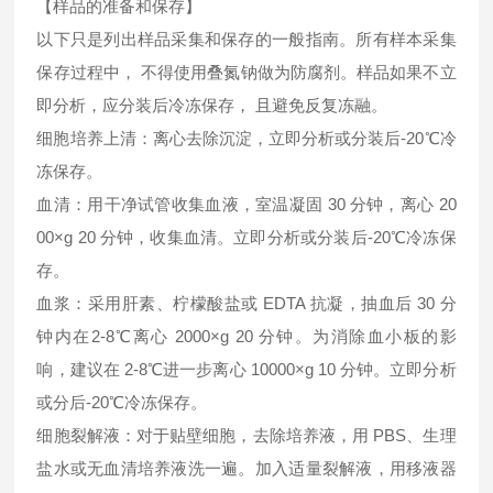
【样品的准备和保存】
以下只是列出样品采集和保存的一般指南。所有样本采集
保存过程中， 不得使用叠氮钠做为防腐剂。样品如果不立
即分析，应分装后冷冻保存， 且避免反复冻融。
细胞培养上清：离心去除沉淀，立即分析或分装后-20℃冷
冻保存。
血清：用干净试管收集血液，室温凝固 30 分钟，离心 20
00×g 20 分钟，收集血清。立即分析或分装后-20℃冷冻保
存。
血浆：采用肝素、柠檬酸盐或 EDTA 抗凝，抽血后 30 分
钟内在2-8℃离心 2000×g 20 分钟。为消除血小板的影
响，建议在 2-8℃进一步离心 10000×g 10 分钟。立即分析
或分后-20℃冷冻保存。
细胞裂解液：对于贴壁细胞，去除培养液，用 PBS、生理
盐水或无血清培养液洗一遍。加入适量裂解液，用移液器