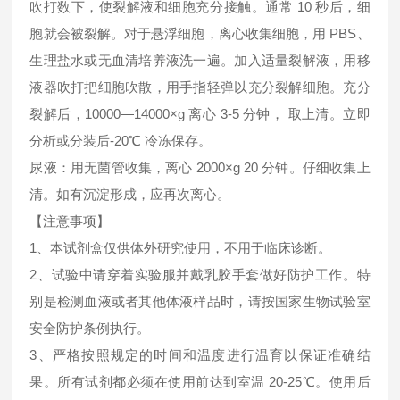
吹打数下，使裂解液和细胞充分接触。通常 10 秒后，细
胞就会被裂解。对于悬浮细胞，离心收集细胞，用 PBS、
生理盐水或无血清培养液洗一遍。加入适量裂解液，用移
液器吹打把细胞吹散，用手指轻弹以充分裂解细胞。充分
裂解后，10000—14000×g 离心 3-5 分钟， 取上清。立即
分析或分装后-20℃ 冷冻保存。
尿液：用无菌管收集，离心 2000×g 20 分钟。仔细收集上
清。如有沉淀形成，应再次离心。
【注意事项】
1、本试剂盒仅供体外研究使用，不用于临床诊断。
2、试验中请穿着实验服并戴乳胶手套做好防护工作。特
别是检测血液或者其他体液样品时，请按国家生物试验室
安全防护条例执行。
3、严格按照规定的时间和温度进行温育以保证准确结
果。所有试剂都必须在使用前达到室温 20-25℃。使用后