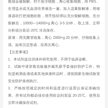
胞就会被裂解。对于悬浮细胞，离心收集细胞，用 PBS、
生理盐水或无血清培养液洗一遍。加入适量裂解液，用移
液器吹打把细胞吹散，用手指轻弹以充分裂解细胞。充分
裂解后，10000—14000×g 离心 3-5 分钟， 取上清。立即
分析或分装后-20℃ 冷冻保存。
尿液：用无菌管收集，离心 2000×g 20 分钟。仔细收集上
清。如有沉淀形成，应再次离心。
【注意事项】
1、本试剂盒仅供体外研究使用，不用于临床诊断。
2、试验中请穿着实验服并戴乳胶手套做好防护工作。特
别是检测血液或者其他体液样品时，请按国家生物试验室
安全防护条例执行。
3、严格按照规定的时间和温度进行温育以保证准确结
果。所有试剂都必须在使用前达到室温 20-25℃。使用后
立即冷藏保存试剂。