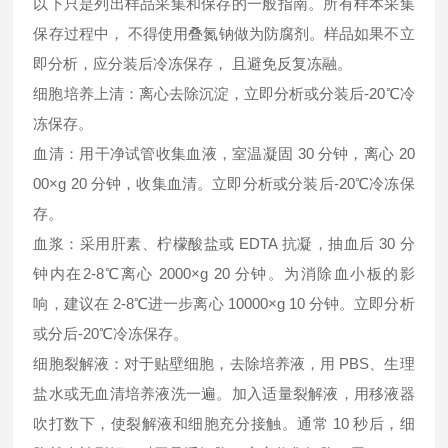
以下只是列出样品采集和保存的一般指南。所有样本采集
保存过程中， 不得使用叠氮钠做为防腐剂。样品如果不立
即分析，应分装后冷冻保存， 且避免反复冻融。
细胞培养上清：离心去除沉淀，立即分析或分装后-20℃冷
冻保存。
血清：用干净试管收集血液，室温凝固 30 分钟，离心 20
00×g 20 分钟，收集血清。立即分析或分装后-20℃冷冻保
存。
血浆：采用肝素、柠檬酸盐或 EDTA 抗凝，抽血后 30 分
钟内在2-8℃离心 2000×g 20 分钟。为消除血小板的影
响，建议在 2-8℃进一步离心 10000×g 10 分钟。立即分析
或分后-20℃冷冻保存。
细胞裂解液：对于贴壁细胞，去除培养液，用 PBS、生理
盐水或无血清培养液洗一遍。加入适量裂解液，用移液器
吹打数下，使裂解液和细胞充分接触。通常 10 秒后，细