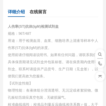
详细介绍
在线留言
人伤寒(ST)抗体(IgM)检测试剂盒
规格：96T/48T
用途：用于检测血清、血浆、细胞培养上清液等样本中
人
伤寒(ST)抗体(IgM)的浓度。
使用前请仔细阅读说明书。如果有任何问题，请联系我们
具体保质期请见试剂盒外包装标签。请在保质期内使用试
剂盒。联系时请提供产品货号、生产日期（见盒签），以
便我们更高效为您服务。
【试剂盒性能】
物理性能：各液体组分澄清透明、无沉淀或者絮状物。微
孔板铝箔袋应真空包装，无破损漏气。
校准曲线线性：校准品剂量反应曲线相关系数 r 值，大于