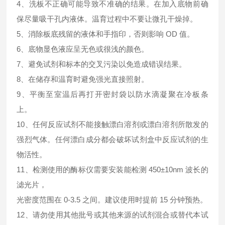
4、洗板不正确可能导致不准确的结果。在加入底物前确
保尽量吸干孔内液体。温育过程中不要让微孔干燥掉。
5、消除板底残留的液体和手指印，否则影响 OD 值。
6、底物显色液应呈无色或很浅的颜色。
7、避免试剂和标本的交叉污染以免造成错误结果。
8、在储存和温育时避免强光直接照射。
9、平衡至室温后再打开密封袋以防水滴凝聚在冷板条
上。
10、任何反应试剂不能接触漂白溶剂或漂白溶剂所散发的
强烈气体。任何漂白成分都会破坏试剂盒中反应试剂的生
物活性。
11、检测使用的酶标仪需要安装能检测 450±10nm 波长的
滤光片，
光密度范围在 0-3.5 之间。建议使用时提前 15 分钟预热。
12、请勿使用其他批号或其他来源的试剂混合或替代本试