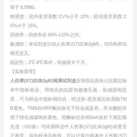
等于 0.9900。
精密度：批内变异系数 CV%小于 10%；批间变异系数 C
V%小于 15%。
回收率：回收率在 85%-115%之间。
敏感性：本试剂盒识别人伤寒(ST)抗体(IgM)，与结构类似
物无交叉。
稳定性：2℃-8℃保存，有效期 6 个月。
【实验原理】
人伤寒(ST)抗体(IgM)检测试剂盒
应用双抗原夹心法测定标
本中指标表达。用纯化的抗原包被微孔板，制成固相抗
原，可与样品中指标相结合，经过彻-底洗涤后加底物TM
B显色。TMB在HRP酶的催化下转化成蓝色，并在酸的作
用下转化成最终的黄色。用酶标仪在450nm波长下测定吸
光度（OD值）与待测样品中
人伤寒(ST)抗体(IgM)浓度呈
正相关。拟合校准品曲线，可以计算出样本中
人伤寒(ST)