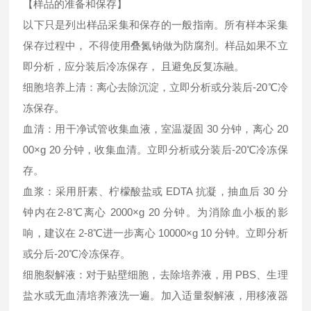
【样品的准备和保存】
以下只是列出样品采集和保存的一般指南。所有样本采集
保存过程中， 不得使用叠氮钠做为防腐剂。样品如果不立
即分析，应分装后冷冻保存， 且避免反复冻融。
细胞培养上清：离心去除沉淀，立即分析或分装后-20℃冷
冻保存。
血清：用干净试管收集血液，室温凝固 30 分钟，离心 20
00×g 20 分钟，收集血清。立即分析或分装后-20℃冷冻保
存。
血浆：采用肝素、柠檬酸盐或 EDTA 抗凝，抽血后 30 分
钟内在2-8℃离心 2000×g 20 分钟。为消除血小板的影
响，建议在 2-8℃进一步离心 10000×g 10 分钟。立即分析
或分后-20℃冷冻保存。
细胞裂解液：对于贴壁细胞，去除培养液，用 PBS、生理
盐水或无血清培养液洗一遍。加入适量裂解液，用移液器