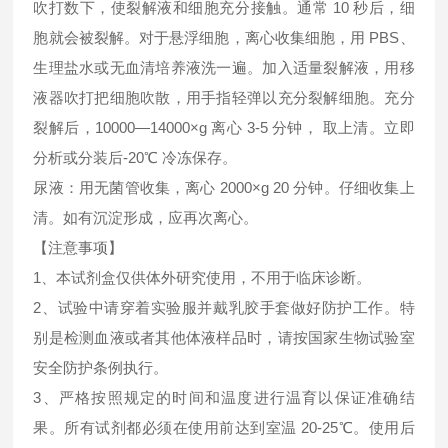
吹打数下，使裂解液和细胞充分接触。通常 10 秒后，细
胞就会被裂解。对于悬浮细胞，离心收集细胞，用 PBS、
生理盐水或无血清培养液洗一遍。加入适量裂解液，用移
液器吹打把细胞吹散，用手指轻弹以充分裂解细胞。充分
裂解后，10000—14000×g 离心 3-5 分钟， 取上清。立即
分析或分装后-20℃ 冷冻保存。
尿液：用无菌管收集，离心 2000×g 20 分钟。仔细收集上
清。如有沉淀形成，应再次离心。
【注意事项】
1、本试剂盒仅供体外研究使用，不用于临床诊断。
2、试验中请穿着实验服并戴乳胶手套做好防护工作。特
别是检测血液或者其他体液样品时，请按国家生物试验室
安全防护条例执行。
3、严格按照规定的时间和温度进行温育以保证准确结
果。所有试剂都必须在使用前达到室温 20-25℃。使用后