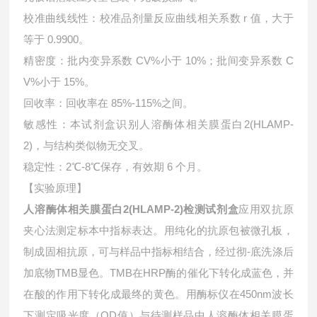
校准曲线线性：校准品剂量反应曲线相关系数 r 值，大于
等于 0.9900。
精密度：批内变异系数 CV%小于 10%；批间变异系数 C
V%小于 15%。
回收率：回收率在 85%-115%之间。
敏感性：本试剂盒识别人溶酶体相关膜蛋白2(HLAMP-
2)，与结构类似物无交叉。
稳定性：2℃-8℃保存，有效期 6 个月。
【实验原理】
人溶酶体相关膜蛋白2(HLAMP-2)检测试剂盒
应用双抗原
夹心法测定标本中指标表达。用纯化的抗原包被微孔板，
制成固相抗原，可与样品中指标相结合，经过彻-底洗涤后
加底物TMB显色。TMB在HRP酶的催化下转化成蓝色，并
在酸的作用下转化成最终的黄色。用酶标仪在450nm波长
下测定吸光度（OD值）与待测样品中
人溶酶体相关膜蛋