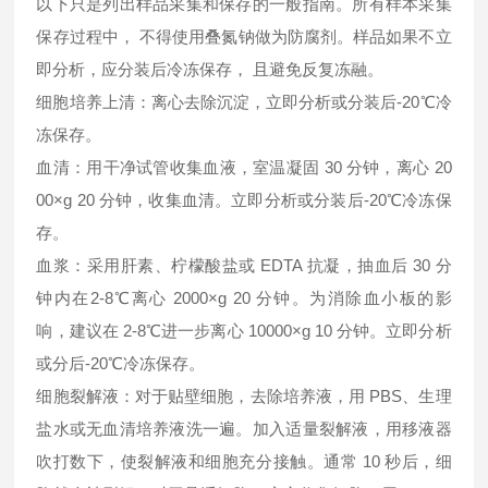
以下只是列出样品采集和保存的一般指南。所有样本采集
保存过程中， 不得使用叠氮钠做为防腐剂。样品如果不立
即分析，应分装后冷冻保存， 且避免反复冻融。
细胞培养上清：离心去除沉淀，立即分析或分装后-20℃冷
冻保存。
血清：用干净试管收集血液，室温凝固 30 分钟，离心 20
00×g 20 分钟，收集血清。立即分析或分装后-20℃冷冻保
存。
血浆：采用肝素、柠檬酸盐或 EDTA 抗凝，抽血后 30 分
钟内在2-8℃离心 2000×g 20 分钟。为消除血小板的影
响，建议在 2-8℃进一步离心 10000×g 10 分钟。立即分析
或分后-20℃冷冻保存。
细胞裂解液：对于贴壁细胞，去除培养液，用 PBS、生理
盐水或无血清培养液洗一遍。加入适量裂解液，用移液器
吹打数下，使裂解液和细胞充分接触。通常 10 秒后，细