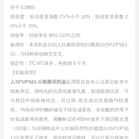
等于 0.9900。
精密度：批内变异系数 CV%小于 10%；批间变异系数 C
V%小于 15%。
回收率：回收率在 85%-115%之间。
敏感性：本试剂盒识别人妊娠特异性β1糖蛋白(SP1/PSβ1-
G)，与结构类似物无交叉。
稳定性：2℃-8℃保存，有效期 6 个月。
【实验原理】
人SP1/PSβ1-G检测试剂盒
应用双抗原夹心法测定标本中
指标表达。用纯化的抗原包被微孔板，制成固相抗原，可
与样品中指标相结合，经过彻-底洗涤后加底物TMB显
色。TMB在HRP酶的催化下转化成蓝色，并在酸的作用下
转化成最终的黄色。用酶标仪在450nm波长下测定吸光度
（OD值）与待测样品中
人妊娠特异性β1糖蛋白(SP1/PSβ
1-G)浓度呈正相关。拟合校准品曲线，可以计算出样本中