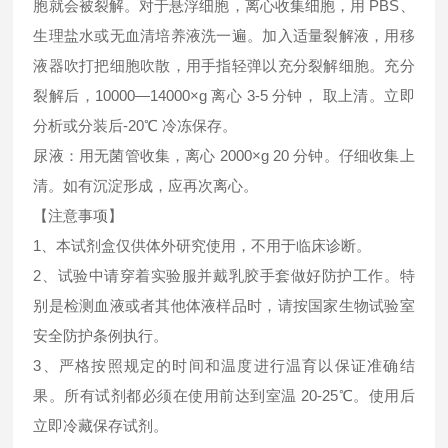
胞就会被裂解。对于悬浮细胞，离心收集细胞，用 PBS、
生理盐水或无血清培养液洗一遍。加入适量裂解液，用移
液器吹打把细胞吹散，用手指轻弹以充分裂解细胞。充分
裂解后，10000—14000×g 离心 3-5 分钟， 取上清。立即
分析或分装后-20℃ 冷冻保存。
尿液：用无菌管收集，离心 2000×g 20 分钟。仔细收集上
清。如有沉淀形成，应再次离心。
【注意事项】
1、本试剂盒仅供体外研究使用，不用于临床诊断。
2、试验中请穿着实验服并戴乳胶手套做好防护工作。特
别是检测血液或者其他体液样品时，请按国家生物试验室
安全防护条例执行。
3、严格按照规定的时间和温度进行温育以保证准确结
果。所有试剂都必须在使用前达到室温 20-25℃。使用后
立即冷藏保存试剂。