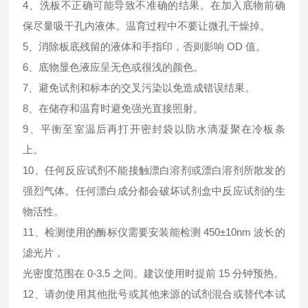
4、洗板不正确可能导致不准确的结果。在加入底物前确
保尽量吸干孔内液体。温育过程中不要让微孔干燥掉。
5、消除板底残留的液体和手指印，否则影响 OD 值。
6、底物显色液应呈无色或很浅的颜色。
7、避免试剂和标本的交叉污染以免造成错误结果。
8、在储存和温育时避免强光直接照射。
9、平衡至室温后再打开密封袋以防水滴凝聚在冷板条
上。
10、任何反应试剂不能接触漂白溶剂或漂白溶剂所散发的
强烈气体。任何漂白成分都会破坏试剂盒中反应试剂的生
物活性。
11、检测使用的酶标仪需要安装能检测 450±10nm 波长的
滤光片，
光密度范围在 0-3.5 之间。建议使用时提前 15 分钟预热。
12、请勿使用其他批号或其他来源的试剂混合或替代本试