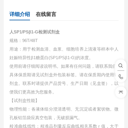
详细介绍
在线留言
人SP1/PSβ1-G检测试剂盒
规格：96T/48T
用途：用于检测血清、血浆、细胞培养上清液等样本中
人
妊娠特异性β1糖蛋白(SP1/PSβ1-G)的浓度。
使用前请仔细阅读说明书。如果有任何问题，请联系我们
具体保质期请见试剂盒外包装标签。请在保质期内使用试
剂盒。联系时请提供产品货号、生产日期（见盒签），以
便我们更高效为您服务。
【试剂盒性能】
物理性能：各液体组分澄清透明、无沉淀或者絮状物。微
孔板铝箔袋应真空包装，无破损漏气。
校准曲线线性：校准品剂量反应曲线相关系数 r 值，大于