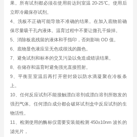
果。所有试剂都必须在使用前达到室温 20-25℃。使用后
立即冷藏保存试剂。
4、洗板不正确可能导致不准确的结果。在加入底物前确
保尽量吸干孔内液体。温育过程中不要让微孔干燥掉。
5、消除板底残留的液体和手指印，否则影响 OD 值。
6、底物显色液应呈无色或很浅的颜色。
7、避免试剂和标本的交叉污染以免造成错误结果。
8、在储存和温育时避免强光直接照射。
9、平衡至室温后再打开密封袋以防水滴凝聚在冷板条
上。
10、任何反应试剂不能接触漂白溶剂或漂白溶剂所散发的
强烈气体。任何漂白成分都会破坏试剂盒中反应试剂的生
物活性。
11、检测使用的酶标仪需要安装能检测 450±10nm 波长的
滤光片，