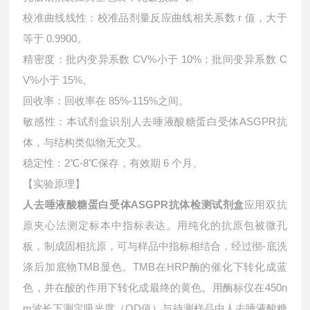
校准曲线线性：校准品剂量反应曲线相关系数 r 值，大于
等于 0.9900。
精密度：批内变异系数 CV%小于 10%；批间变异系数 C
V%小于 15%。
回收率：回收率在 85%-115%之间。
敏感性：本试剂盒识别人去唾液酸糖蛋白受体ASGPR抗
体，与结构类似物无交叉。
稳定性：2℃-8℃保存，有效期 6 个月。
【实验原理】
人去唾液酸糖蛋白受体ASGPR抗体检测试剂盒
应用双抗
原夹心法测定标本中指标表达。用纯化的抗原包被微孔
板，制成固相抗原，可与样品中指标相结合，经过彻-底洗
涤后加底物TMB显色。TMB在HRP酶的催化下转化成蓝
色，并在酸的作用下转化成最终的黄色。用酶标仪在450n
m波长下测定吸光度（OD值）与待测样品中
人去唾液酸糖