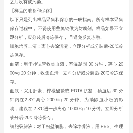
之后没有被污染。
【样品的准备和保存】
以下只是列出样品采集和保存的一般指南。所有样本采集
保存过程中， 不得使用叠氮钠做为防腐剂。样品如果不立
即分析，应分装后冷冻保存， 且避免反复冻融。
细胞培养上清：离心去除沉淀，立即分析或分装后-20℃冷
冻保存。
血清：用干净试管收集血液，室温凝固 30 分钟，离心 20
00×g 20 分钟，收集血清。立即分析或分装后-20℃冷冻保
存。
血浆：采用肝素、柠檬酸盐或 EDTA 抗凝，抽血后 30 分
钟内在2-8℃离心 2000×g 20 分钟。为消除血小板的影
响，建议在 2-8℃进一步离心 10000×g 10 分钟。立即分析
或分后-20℃冷冻保存。
细胞裂解液：对于贴壁细胞，去除培养液，用 PBS、生理