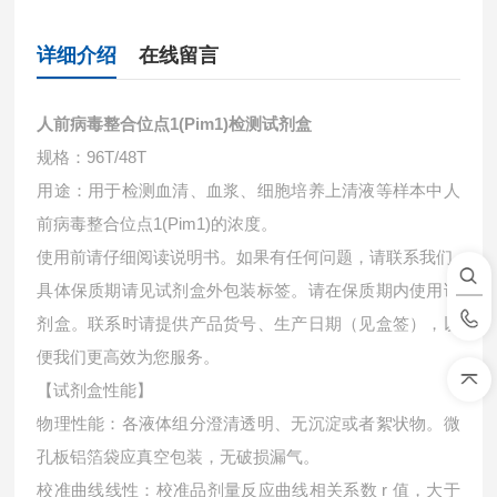
详细介绍
在线留言
人前病毒整合位点1(Pim1)检测试剂盒
规格：96T/48T
用途：用于检测血清、血浆、细胞培养上清液等样本中
人
前病毒整合位点1(Pim1)的浓度。
使用前请仔细阅读说明书。如果有任何问题，请联系我们
具体保质期请见试剂盒外包装标签。请在保质期内使用试
剂盒。联系时请提供产品货号、生产日期（见盒签），以
便我们更高效为您服务。
【试剂盒性能】
物理性能：各液体组分澄清透明、无沉淀或者絮状物。微
孔板铝箔袋应真空包装，无破损漏气。
校准曲线线性：校准品剂量反应曲线相关系数 r 值，大于