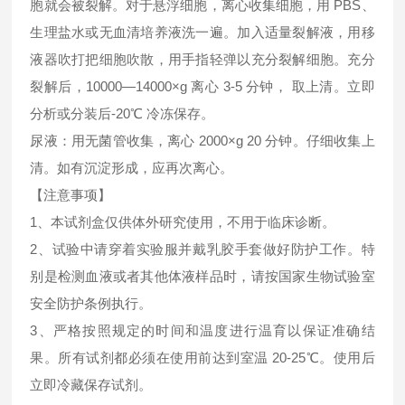
胞就会被裂解。对于悬浮细胞，离心收集细胞，用 PBS、
生理盐水或无血清培养液洗一遍。加入适量裂解液，用移
液器吹打把细胞吹散，用手指轻弹以充分裂解细胞。充分
裂解后，10000—14000×g 离心 3-5 分钟， 取上清。立即
分析或分装后-20℃ 冷冻保存。
尿液：用无菌管收集，离心 2000×g 20 分钟。仔细收集上
清。如有沉淀形成，应再次离心。
【注意事项】
1、本试剂盒仅供体外研究使用，不用于临床诊断。
2、试验中请穿着实验服并戴乳胶手套做好防护工作。特
别是检测血液或者其他体液样品时，请按国家生物试验室
安全防护条例执行。
3、严格按照规定的时间和温度进行温育以保证准确结
果。所有试剂都必须在使用前达到室温 20-25℃。使用后
立即冷藏保存试剂。