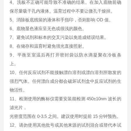
4、洗板不正确可能导致不准确的结果。在加入底物前确
保尽量吸干孔内液体。温育过程中不要让微孔干燥掉。
5、消除板底残留的液体和手指印，否则影响 OD 值。
6、底物显色液应呈无色或很浅的颜色。
7、避免试剂和标本的交叉污染以免造成错误结果。
8、在储存和温育时避免强光直接照射。
9、平衡至室温后再打开密封袋以防水滴凝聚在冷板条
上。
10、任何反应试剂不能接触漂白溶剂或漂白溶剂所散发的
强烈气体。任何漂白成分都会破坏试剂盒中反应试剂的生
物活性。
11、检测使用的酶标仪需要安装能检测 450±10nm 波长的
滤光片，
光密度范围在 0-3.5 之间。建议使用时提前 15 分钟预热。
12、请勿使用其他批号或其他来源的试剂混合或替代本试