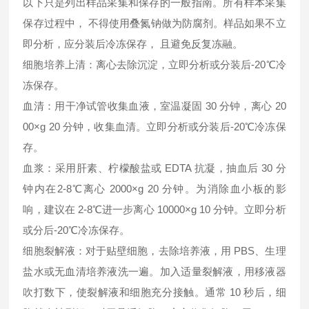
以下只是列出样品采集和保存的一般指南。所有样本采集
保存过程中， 不得使用叠氮钠做为防腐剂。样品如果不立
即分析，应分装后冷冻保存， 且避免反复冻融。
细胞培养上清：离心去除沉淀，立即分析或分装后-20℃冷
冻保存。
血清：用干净试管收集血液，室温凝固 30 分钟，离心 20
00×g 20 分钟，收集血清。立即分析或分装后-20℃冷冻保
存。
血浆：采用肝素、柠檬酸盐或 EDTA 抗凝，抽血后 30 分
钟内在2-8℃离心 2000×g 20 分钟。为消除血小板的影
响，建议在 2-8℃进一步离心 10000×g 10 分钟。立即分析
或分后-20℃冷冻保存。
细胞裂解液：对于贴壁细胞，去除培养液，用 PBS、生理
盐水或无血清培养液洗一遍。加入适量裂解液，用移液器
吹打数下，使裂解液和细胞充分接触。通常 10 秒后，细