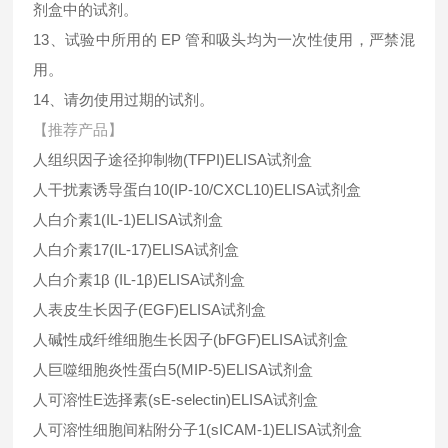
剂盒中的试剂。
13、试验中所用的 EP 管和吸头均为一次性使用，严禁混
用。
14、请勿使用过期的试剂。
【推荐产品】
人组织因子途径抑制物
(TFPI)ELISA
试剂盒
人干扰素诱导蛋白
10(IP-10/CXCL10)ELISA
试剂盒
人白介素
1(IL-1)ELISA
试剂盒
人白介素
17(IL-17)ELISA
试剂盒
人白介素
1
β
(IL-1
β
)ELISA
试剂盒
人表皮生长因子
(EGF)ELISA
试剂盒
人碱性成纤维细胞生长因子
(bFGF)ELISA
试剂盒
人巨噬细胞炎性蛋白
5(MIP-5)ELISA
试剂盒
人可溶性
E
选择素
(sE-selectin)ELISA
试剂盒
人可溶性细胞间粘附分子
1(sICAM-1)ELISA
试剂盒