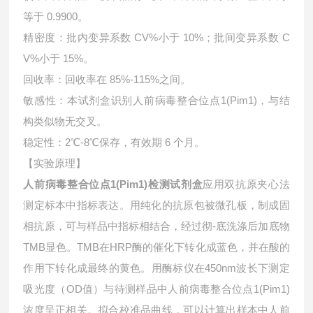
等于 0.9900。
精密度：批内变异系数 CV%小于 10%；批间变异系数 C
V%小于 15%。
回收率：回收率在 85%-115%之间。
敏感性：本试剂盒识别人前病毒整合位点1(Pim1)，与结
构类似物无交叉。
稳定性：2℃-8℃保存，有效期 6 个月。
【实验原理】
人前病毒整合位点1(Pim1)检测试剂盒
应用双抗原夹心法
测定标本中指标表达。用纯化的抗原包被微孔板，制成固
相抗原，可与样品中指标相结合，经过彻-底洗涤后加底物
TMB显色。TMB在HRP酶的催化下转化成蓝色，并在酸的
作用下转化成最终的黄色。用酶标仪在450nm波长下测定
吸光度（OD值）与待测样品中
人前病毒整合位点1(Pim1)
浓度呈正相关。拟合校准品曲线，可以计算出样本中
人前