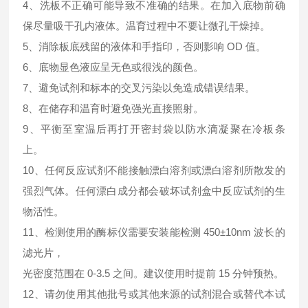
4、洗板不正确可能导致不准确的结果。在加入底物前确
保尽量吸干孔内液体。温育过程中不要让微孔干燥掉。
5、消除板底残留的液体和手指印，否则影响 OD 值。
6、底物显色液应呈无色或很浅的颜色。
7、避免试剂和标本的交叉污染以免造成错误结果。
8、在储存和温育时避免强光直接照射。
9、平衡至室温后再打开密封袋以防水滴凝聚在冷板条
上。
10、任何反应试剂不能接触漂白溶剂或漂白溶剂所散发的
强烈气体。任何漂白成分都会破坏试剂盒中反应试剂的生
物活性。
11、检测使用的酶标仪需要安装能检测 450±10nm 波长的
滤光片，
光密度范围在 0-3.5 之间。建议使用时提前 15 分钟预热。
12、请勿使用其他批号或其他来源的试剂混合或替代本试