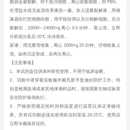
胞就会被裂解。对于悬浮细胞，离心收集细胞，用 PBS、
生理盐水或无血清培养液洗一遍。加入适量裂解液，用移
液器吹打把细胞吹散，用手指轻弹以充分裂解细胞。充分
裂解后，10000—14000×g 离心 3-5 分钟， 取上清。立即
分析或分装后-20℃ 冷冻保存。
尿液：用无菌管收集，离心 2000×g 20 分钟。仔细收集上
清。如有沉淀形成，应再次离心。
【注意事项】
1、本试剂盒仅供体外研究使用，不用于临床诊断。
2、试验中请穿着实验服并戴乳胶手套做好防护工作。特
别是检测血液或者其他体液样品时，请按国家生物试验室
安全防护条例执行。
3、严格按照规定的时间和温度进行温育以保证准确结
果。所有试剂都必须在使用前达到室温 20-25℃。使用后
立即冷藏保存试剂。