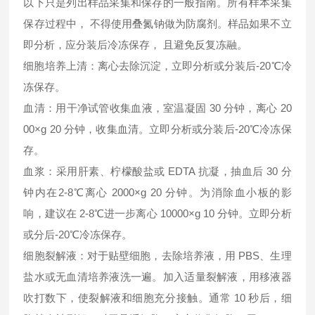
以下只是列出样品采集和保存的一般指南。所有样本采集
保存过程中， 不得使用叠氮钠做为防腐剂。样品如果不立
即分析，应分装后冷冻保存， 且避免反复冻融。
细胞培养上清：离心去除沉淀，立即分析或分装后-20℃冷
冻保存。
血清：用干净试管收集血液，室温凝固 30 分钟，离心 20
00×g 20 分钟，收集血清。立即分析或分装后-20℃冷冻保
存。
血浆：采用肝素、柠檬酸盐或 EDTA 抗凝，抽血后 30 分
钟内在2-8℃离心 2000×g 20 分钟。为消除血小板的影
响，建议在 2-8℃进一步离心 10000×g 10 分钟。立即分析
或分后-20℃冷冻保存。
细胞裂解液：对于贴壁细胞，去除培养液，用 PBS、生理
盐水或无血清培养液洗一遍。加入适量裂解液，用移液器
吹打数下，使裂解液和细胞充分接触。通常 10 秒后，细