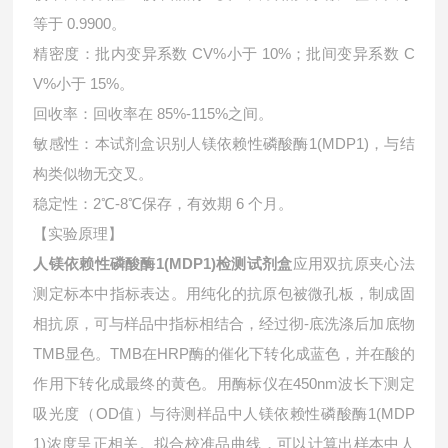
等于 0.9900。
精密度：批内变异系数 CV%小于 10%；批间变异系数 C
V%小于 15%。
回收率：回收率在 85%-115%之间。
敏感性：本试剂盒识别人镁依赖性磷酸酶1(MDP1)，与结
构类似物无交叉。
稳定性：2℃-8℃保存，有效期 6 个月。
【实验原理】
人镁依赖性磷酸酶1(MDP1)检测试剂盒
应用双抗原夹心法
测定标本中指标表达。用纯化的抗原包被微孔板，制成固
相抗原，可与样品中指标相结合，经过彻-底洗涤后加底物
TMB显色。TMB在HRP酶的催化下转化成蓝色，并在酸的
作用下转化成最终的黄色。用酶标仪在450nm波长下测定
吸光度（OD值）与待测样品中
人镁依赖性磷酸酶1(MDP
1)浓度呈正相关。拟合校准品曲线，可以计算出样本中
人