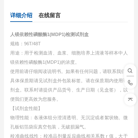
详细介绍
在线留言
人镁依赖性磷酸酶1(MDP1)检测试剂盒
规格：96T/48T
用途：用于检测血清、血浆、细胞培养上清液等样本中
人
镁依赖性磷酸酶1(MDP1)的浓度。
使用前请仔细阅读说明书。如果有任何问题，请联系我们
具体保质期请见试剂盒外包装标签。请在保质期内使用试
剂盒。联系时请提供产品货号、生产日期（见盒签），以
便我们更高效为您服务。
【试剂盒性能】
物理性能：各液体组分澄清透明、无沉淀或者絮状物。微
孔板铝箔袋应真空包装，无破损漏气。
校准曲线线性：校准品剂量反应曲线相关系数 r 值，大于