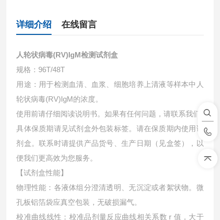
详细介绍
在线留言
人轮状病毒(RV)IgM检测试剂盒
规格：96T/48T
用途：用于检测血清、血浆、细胞培养上清液等样本中
人
轮状病毒(RV)IgM的浓度。
使用前请仔细阅读说明书。如果有任何问题，请联系我们
具体保质期请见试剂盒外包装标签。请在保质期内使用试
剂盒。联系时请提供产品货号、生产日期（见盒签），以
便我们更高效为您服务。
【试剂盒性能】
物理性能：各液体组分澄清透明、无沉淀或者絮状物。微
孔板铝箔袋应真空包装，无破损漏气。
校准曲线线性：校准品剂量反应曲线相关系数 r 值，大于