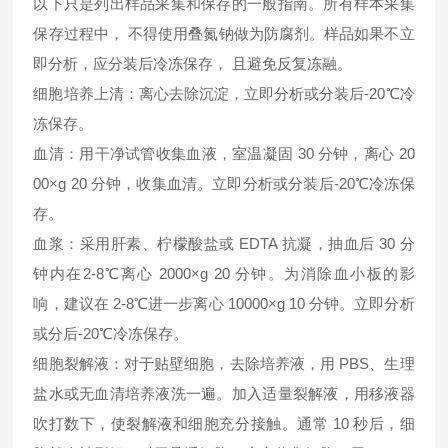
以下只是列出样品采集和保存的一般指南。所有样本采集
保存过程中， 不得使用叠氮钠做为防腐剂。样品如果不立
即分析，应分装后冷冻保存， 且避免反复冻融。
细胞培养上清：离心去除沉淀，立即分析或分装后-20℃冷
冻保存。
血清：用干净试管收集血液，室温凝固 30 分钟，离心 20
00×g 20 分钟，收集血清。立即分析或分装后-20℃冷冻保
存。
血浆：采用肝素、柠檬酸盐或 EDTA 抗凝，抽血后 30 分
钟内在2-8℃离心 2000×g 20 分钟。为消除血小板的影
响，建议在 2-8℃进一步离心 10000×g 10 分钟。立即分析
或分后-20℃冷冻保存。
细胞裂解液：对于贴壁细胞，去除培养液，用 PBS、生理
盐水或无血清培养液洗一遍。加入适量裂解液，用移液器
吹打数下，使裂解液和细胞充分接触。通常 10 秒后，细