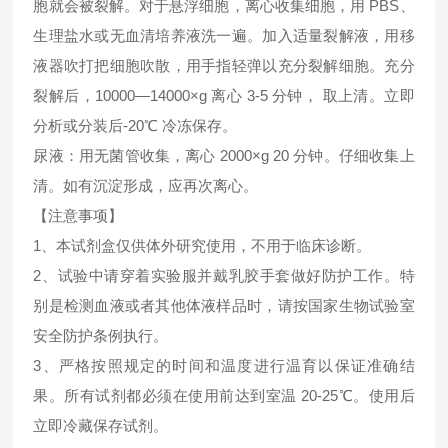
胞就会被裂解。对于悬浮细胞，离心收集细胞，用 PBS、
生理盐水或无血清培养液洗一遍。加入适量裂解液，用移
液器吹打把细胞吹散，用手指轻弹以充分裂解细胞。充分
裂解后，10000—14000×g 离心 3-5 分钟， 取上清。立即
分析或分装后-20℃ 冷冻保存。
尿液：用无菌管收集，离心 2000×g 20 分钟。仔细收集上
清。如有沉淀形成，应再次离心。
【注意事项】
1、本试剂盒仅供体外研究使用，不用于临床诊断。
2、试验中请穿着实验服并戴乳胶手套做好防护工作。特
别是检测血液或者其他体液样品时，请按国家生物试验室
安全防护条例执行。
3、严格按照规定的时间和温度进行温育以保证准确结
果。所有试剂都必须在使用前达到室温 20-25℃。使用后
立即冷藏保存试剂。