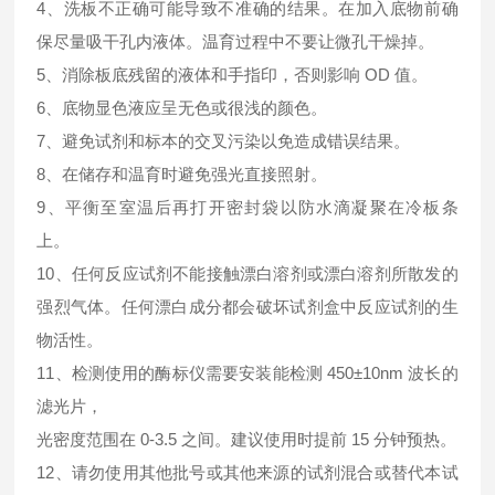
4、洗板不正确可能导致不准确的结果。在加入底物前确
保尽量吸干孔内液体。温育过程中不要让微孔干燥掉。
5、消除板底残留的液体和手指印，否则影响 OD 值。
6、底物显色液应呈无色或很浅的颜色。
7、避免试剂和标本的交叉污染以免造成错误结果。
8、在储存和温育时避免强光直接照射。
9、平衡至室温后再打开密封袋以防水滴凝聚在冷板条
上。
10、任何反应试剂不能接触漂白溶剂或漂白溶剂所散发的
强烈气体。任何漂白成分都会破坏试剂盒中反应试剂的生
物活性。
11、检测使用的酶标仪需要安装能检测 450±10nm 波长的
滤光片，
光密度范围在 0-3.5 之间。建议使用时提前 15 分钟预热。
12、请勿使用其他批号或其他来源的试剂混合或替代本试