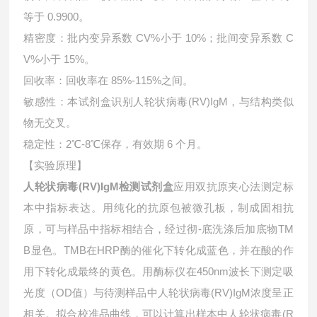
等于 0.9900。
精密度：批内变异系数 CV%小于 10%；批间变异系数 C
V%小于 15%。
回收率：回收率在 85%-115%之间。
敏感性：本试剂盒识别人轮状病毒(RV)IgM，与结构类似
物无交叉。
稳定性：2℃-8℃保存，有效期 6 个月。
【实验原理】
人轮状病毒(RV)IgM检测试剂盒
应用双抗原夹心法测定标
本中指标表达。用纯化的抗原包被微孔板，制成固相抗
原，可与样品中指标相结合，经过彻-底洗涤后加底物TM
B显色。TMB在HRP酶的催化下转化成蓝色，并在酸的作
用下转化成最终的黄色。用酶标仪在450nm波长下测定吸
光度（OD值）与待测样品中
人轮状病毒(RV)IgM浓度呈正
相关。拟合校准品曲线，可以计算出样本中
人轮状病毒(R