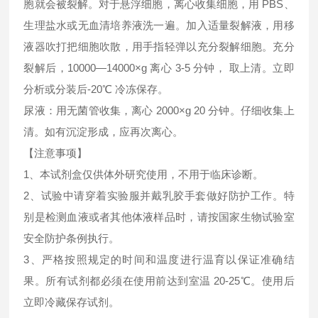
胞就会被裂解。对于悬浮细胞，离心收集细胞，用 PBS、
生理盐水或无血清培养液洗一遍。加入适量裂解液，用移
液器吹打把细胞吹散，用手指轻弹以充分裂解细胞。充分
裂解后，10000—14000×g 离心 3-5 分钟， 取上清。立即
分析或分装后-20℃ 冷冻保存。
尿液：用无菌管收集，离心 2000×g 20 分钟。仔细收集上
清。如有沉淀形成，应再次离心。
【注意事项】
1、本试剂盒仅供体外研究使用，不用于临床诊断。
2、试验中请穿着实验服并戴乳胶手套做好防护工作。特
别是检测血液或者其他体液样品时，请按国家生物试验室
安全防护条例执行。
3、严格按照规定的时间和温度进行温育以保证准确结
果。所有试剂都必须在使用前达到室温 20-25℃。使用后
立即冷藏保存试剂。