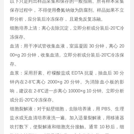
以下只是列出样品采集和保存的一般指南。所有样本采集
保存过程中， 不得使用叠氮钠做为防腐剂。样品如果不立
即分析，应分装后冷冻保存， 且避免反复冻融。
细胞培养上清：离心去除沉淀，立即分析或分装后-20℃冷
冻保存。
血清：用干净试管收集血液，室温凝固 30 分钟，离心 20
00×g 20 分钟，收集血清。立即分析或分装后-20℃冷冻保
存。
血浆：采用肝素、柠檬酸盐或 EDTA 抗凝，抽血后 30 分
钟内在2-8℃离心 2000×g 20 分钟。为消除血小板的影
响，建议在 2-8℃进一步离心 10000×g 10 分钟。立即分析
或分后-20℃冷冻保存。
细胞裂解液：对于贴壁细胞，去除培养液，用 PBS、生理
盐水或无血清培养液洗一遍。加入适量裂解液，用移液器
吹打数下，使裂解液和细胞充分接触。通常 10 秒后，细