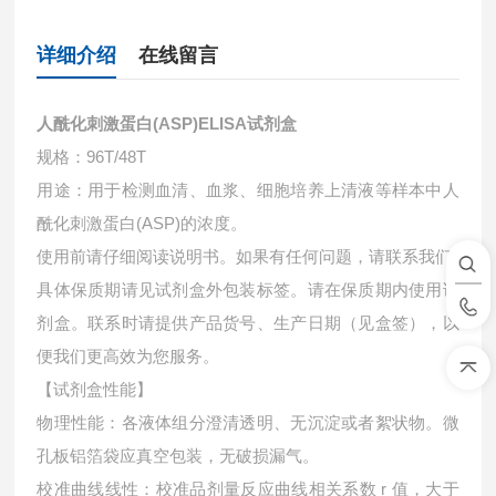
详细介绍
在线留言
人酰化刺激蛋白(ASP)ELISA试剂盒
规格：96T/48T
用途：用于检测血清、血浆、细胞培养上清液等样本中
人
酰化刺激蛋白(ASP)的浓度。
使用前请仔细阅读说明书。如果有任何问题，请联系我们
具体保质期请见试剂盒外包装标签。请在保质期内使用试
剂盒。联系时请提供产品货号、生产日期（见盒签），以
便我们更高效为您服务。
【试剂盒性能】
物理性能：各液体组分澄清透明、无沉淀或者絮状物。微
孔板铝箔袋应真空包装，无破损漏气。
校准曲线线性：校准品剂量反应曲线相关系数 r 值，大于