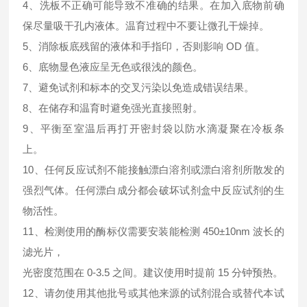
4、洗板不正确可能导致不准确的结果。在加入底物前确
保尽量吸干孔内液体。温育过程中不要让微孔干燥掉。
5、消除板底残留的液体和手指印，否则影响 OD 值。
6、底物显色液应呈无色或很浅的颜色。
7、避免试剂和标本的交叉污染以免造成错误结果。
8、在储存和温育时避免强光直接照射。
9、平衡至室温后再打开密封袋以防水滴凝聚在冷板条
上。
10、任何反应试剂不能接触漂白溶剂或漂白溶剂所散发的
强烈气体。任何漂白成分都会破坏试剂盒中反应试剂的生
物活性。
11、检测使用的酶标仪需要安装能检测 450±10nm 波长的
滤光片，
光密度范围在 0-3.5 之间。建议使用时提前 15 分钟预热。
12、请勿使用其他批号或其他来源的试剂混合或替代本试