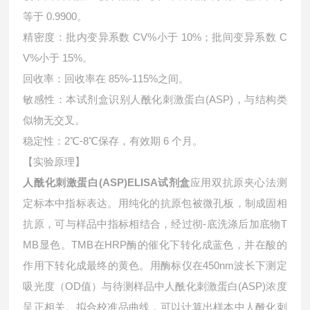
等于 0.9900。
精密度：批内变异系数 CV%小于 10%；批间变异系数 C
V%小于 15%。
回收率：回收率在 85%-115%之间。
敏感性：本试剂盒识别人酰化刺激蛋白(ASP)，与结构类
似物无交叉。
稳定性：2℃-8℃保存，有效期 6 个月。
【实验原理】
人酰化刺激蛋白(ASP)ELISA试剂盒
应用双抗原夹心法测
定标本中指标表达。用纯化的抗原包被微孔板，制成固相
抗原，可与样品中指标相结合，经过彻-底洗涤后加底物T
MB显色。TMB在HRP酶的催化下转化成蓝色，并在酸的
作用下转化成最终的黄色。用酶标仪在450nm波长下测定
吸光度（OD值）与待测样品中
人酰化刺激蛋白(ASP)浓度
呈正相关。拟合校准品曲线，可以计算出样本中
人酰化刺