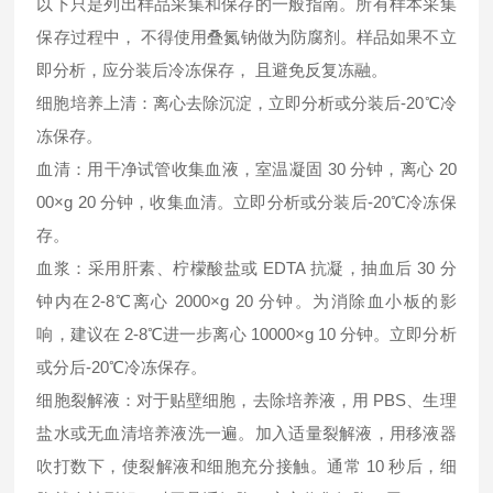
以下只是列出样品采集和保存的一般指南。所有样本采集
保存过程中， 不得使用叠氮钠做为防腐剂。样品如果不立
即分析，应分装后冷冻保存， 且避免反复冻融。
细胞培养上清：离心去除沉淀，立即分析或分装后-20℃冷
冻保存。
血清：用干净试管收集血液，室温凝固 30 分钟，离心 20
00×g 20 分钟，收集血清。立即分析或分装后-20℃冷冻保
存。
血浆：采用肝素、柠檬酸盐或 EDTA 抗凝，抽血后 30 分
钟内在2-8℃离心 2000×g 20 分钟。为消除血小板的影
响，建议在 2-8℃进一步离心 10000×g 10 分钟。立即分析
或分后-20℃冷冻保存。
细胞裂解液：对于贴壁细胞，去除培养液，用 PBS、生理
盐水或无血清培养液洗一遍。加入适量裂解液，用移液器
吹打数下，使裂解液和细胞充分接触。通常 10 秒后，细