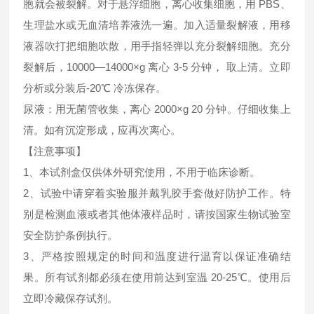
胞就会被裂解。对于悬浮细胞，离心收集细胞，用 PBS、
生理盐水或无血清培养液洗一遍。加入适量裂解液，用移
液器吹打把细胞吹散，用手指轻弹以充分裂解细胞。充分
裂解后，10000—14000×g 离心 3-5 分钟， 取上清。立即
分析或分装后-20℃ 冷冻保存。
尿液：用无菌管收集，离心 2000×g 20 分钟。仔细收集上
清。如有沉淀形成，应再次离心。
【注意事项】
1、本试剂盒仅供体外研究使用，不用于临床诊断。
2、试验中请穿着实验服并戴乳胶手套做好防护工作。特
别是检测血液或者其他体液样品时，请按国家生物试验室
安全防护条例执行。
3、严格按照规定的时间和温度进行温育以保证准确结
果。所有试剂都必须在使用前达到室温 20-25℃。使用后
立即冷藏保存试剂。