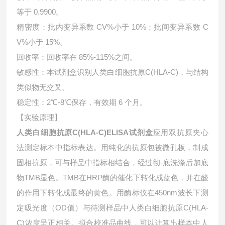
等于 0.9900。
精密度：批内变异系数 CV%小于 10%；批间变异系数 C
V%小于 15%。
回收率：回收率在 85%-115%之间。
敏感性：本试剂盒识别人类白细胞抗原C(HLA-C)，与结构
类似物无交叉。
稳定性：2℃-8℃保存，有效期 6 个月。
【实验原理】
人类白细胞抗原C(HLA-C)ELISA试剂盒
应用双抗原夹心
法测定标本中指标表达。用纯化的抗原包被微孔板，制成
固相抗原，可与样品中指标相结合，经过彻-底洗涤后加底
物TMB显色。TMB在HRP酶的催化下转化成蓝色，并在酸
的作用下转化成最终的黄色。用酶标仪在450nm波长下测
定吸光度（OD值）与待测样品中
人类白细胞抗原C(HLA-
C)浓度呈正相关。拟合校准品曲线，可以计算出样本中
人