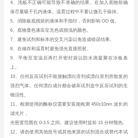
4、洗板不正确可能导致不准确的结果。在加入底物前确
保尽量吸干孔内液体。温育过程中不要让微孔干燥掉。
5、消除板底残留的液体和手指印，否则影响 OD 值。
6、底物显色液应呈无色或很浅的颜色。
7、避免试剂和标本的交叉污染以免造成错误结果。
8、在储存和温育时避免强光直接照射。
9、平衡至室温后再打开密封袋以防水滴凝聚在冷板条
上。
10、任何反应试剂不能接触漂白溶剂或漂白溶剂所散发的
强烈气体。任何漂白成分都会破坏试剂盒中反应试剂的生
物活性。
11、检测使用的酶标仪需要安装能检测 450±10nm 波长的
滤光片，
光密度范围在 0-3.5 之间。建议使用时提前 15 分钟预热。
12、请勿使用其他批号或其他来源的试剂混合或替代本试