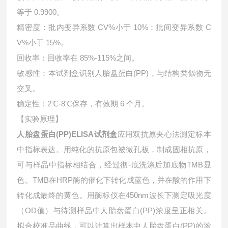
等于 0.9900。
精密度：批内变异系数 CV%小于 10%；批间变异系数 C
V%小于 15%。
回收率：回收率在 85%-115%之间。
敏感性：本试剂盒识别人胎盘蛋白(PP)，与结构类似物无
交叉。
稳定性：2℃-8℃保存，有效期 6 个月。
【实验原理】
人胎盘蛋白(PP)ELISA试剂盒
应用双抗原夹心法测定标本
中指标表达。用纯化的抗原包被微孔板，制成固相抗原，
可与样品中指标相结合，经过彻-底洗涤后加底物TMB显
色。TMB在HRP酶的催化下转化成蓝色，并在酸的作用下
转化成最终的黄色。用酶标仪在450nm波长下测定吸光度
（OD值）与待测样品中
人胎盘蛋白(PP)浓度呈正相关。
拟合校准品曲线，可以计算出样本中
人胎盘蛋白(PP)的浓