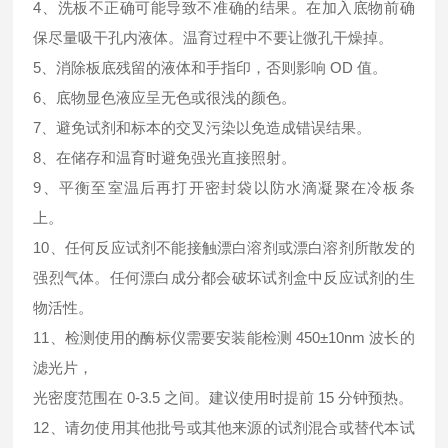
4、洗板不正确可能导致不准确的结果。在加入底物前确
保尽量吸干孔内液体。温育过程中不要让微孔干燥掉。
5、消除板底残留的液体和手指印，否则影响 OD 值。
6、底物显色液应呈无色或很浅的颜色。
7、避免试剂和标本的交叉污染以免造成错误结果。
8、在储存和温育时避免强光直接照射。
9、平衡至室温后再打开密封袋以防水滴凝聚在冷板条
上。
10、任何反应试剂不能接触漂白溶剂或漂白溶剂所散发的
强烈气体。任何漂白成分都会破坏试剂盒中反应试剂的生
物活性。
11、检测使用的酶标仪需要安装能检测 450±10nm 波长的
滤光片，
光密度范围在 0-3.5 之间。建议使用时提前 15 分钟预热。
12、请勿使用其他批号或其他来源的试剂混合或替代本试