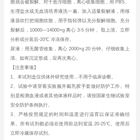
胞就会被裂解。对于悬浮细胞，离心收集细胞，用 PBS、
生理盐水或无血清培养液洗一遍。加入适量裂解液，用移
液器吹打把细胞吹散，用手指轻弹以充分裂解细胞。充分
裂解后，10000—14000×g 离心 3-5 分钟， 取上清。立即
分析或分装后-20℃ 冷冻保存。
尿液：用无菌管收集，离心 2000×g 20 分钟。仔细收集上
清。如有沉淀形成，应再次离心。
【注意事项】
1、本试剂盒仅供体外研究使用，不用于临床诊断。
2、试验中请穿着实验服并戴乳胶手套做好防护工作。特
别是检测血液或者其他体液样品时，请按国家生物试验室
安全防护条例执行。
3、严格按照规定的时间和温度进行温育以保证准确结
果。所有试剂都必须在使用前达到室温 20-25℃。使用后
立即冷藏保存试剂。