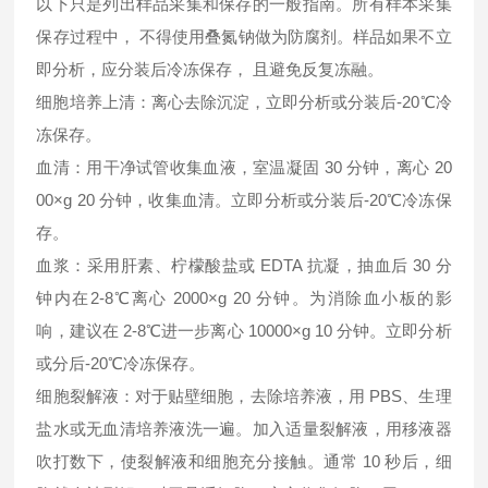
以下只是列出样品采集和保存的一般指南。所有样本采集
保存过程中， 不得使用叠氮钠做为防腐剂。样品如果不立
即分析，应分装后冷冻保存， 且避免反复冻融。
细胞培养上清：离心去除沉淀，立即分析或分装后-20℃冷
冻保存。
血清：用干净试管收集血液，室温凝固 30 分钟，离心 20
00×g 20 分钟，收集血清。立即分析或分装后-20℃冷冻保
存。
血浆：采用肝素、柠檬酸盐或 EDTA 抗凝，抽血后 30 分
钟内在2-8℃离心 2000×g 20 分钟。为消除血小板的影
响，建议在 2-8℃进一步离心 10000×g 10 分钟。立即分析
或分后-20℃冷冻保存。
细胞裂解液：对于贴壁细胞，去除培养液，用 PBS、生理
盐水或无血清培养液洗一遍。加入适量裂解液，用移液器
吹打数下，使裂解液和细胞充分接触。通常 10 秒后，细