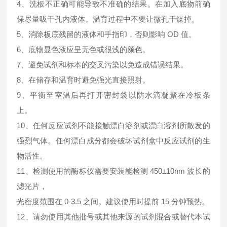
4、洗板不正确可能导致不准确的结果。在加入底物前确
保尽量吸干孔内液体。温育过程中不要让微孔干燥掉。
5、消除板底残留的液体和手指印，否则影响 OD 值。
6、底物显色液应呈无色或很浅的颜色。
7、避免试剂和标本的交叉污染以免造成错误结果。
8、在储存和温育时避免强光直接照射。
9、平衡至室温后再打开密封袋以防水滴凝聚在冷板条
上。
10、任何反应试剂不能接触漂白溶剂或漂白溶剂所散发的
强烈气体。任何漂白成分都会破坏试剂盒中反应试剂的生
物活性。
11、检测使用的酶标仪需要安装能检测 450±10nm 波长的
滤光片，
光密度范围在 0-3.5 之间。建议使用时提前 15 分钟预热。
12、请勿使用其他批号或其他来源的试剂混合或替代本试