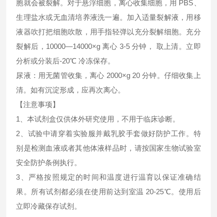
胞就会被裂解。对于悬浮细胞，离心收集细胞，用 PBS、
生理盐水或无血清培养液洗一遍。加入适量裂解液，用移
液器吹打把细胞吹散，用手指轻弹以充分裂解细胞。充分
裂解后，10000—14000×g 离心 3-5 分钟， 取上清。立即
分析或分装后-20℃ 冷冻保存。
尿液：用无菌管收集，离心 2000×g 20 分钟。仔细收集上
清。如有沉淀形成，应再次离心。
【注意事项】
1、本试剂盒仅供体外研究使用，不用于临床诊断。
2、试验中请穿着实验服并戴乳胶手套做好防护工作。特
别是检测血液或者其他体液样品时，请按国家生物试验室
安全防护条例执行。
3、严格按照规定的时间和温度进行温育以保证准确结
果。所有试剂都必须在使用前达到室温 20-25℃。使用后
立即冷藏保存试剂。