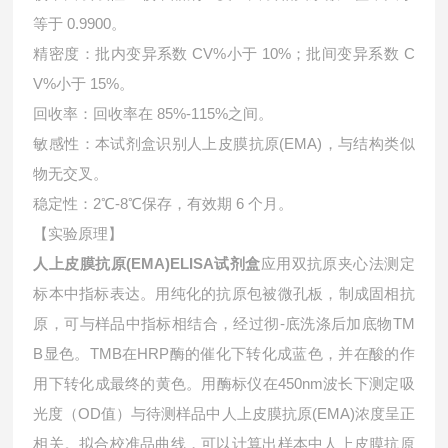
等于 0.9900。
精密度：批内变异系数 CV%小于 10%；批间变异系数 C
V%小于 15%。
回收率：回收率在 85%-115%之间。
敏感性：本试剂盒识别人上皮膜抗原(EMA)，与结构类似
物无交叉。
稳定性：2℃-8℃保存，有效期 6 个月。
【实验原理】
人上皮膜抗原(EMA)ELISA试剂盒
应用双抗原夹心法测定
标本中指标表达。用纯化的抗原包被微孔板，制成固相抗
原，可与样品中指标相结合，经过彻-底洗涤后加底物TM
B显色。TMB在HRP酶的催化下转化成蓝色，并在酸的作
用下转化成最终的黄色。用酶标仪在450nm波长下测定吸
光度（OD值）与待测样品中
人上皮膜抗原(EMA)浓度呈正
相关。拟合校准品曲线，可以计算出样本中
人上皮膜抗原