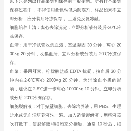
以下只是列出样品采集和保存的一般指南。所有样本采集
保存过程中， 不得使用叠氮钠做为防腐剂。样品如果不立
即分析，应分装后冷冻保存， 且避免反复冻融。
细胞培养上清：离心去除沉淀，立即分析或分装后-20℃冷
冻保存。
血清：用干净试管收集血液，室温凝固 30 分钟，离心 20
00×g 20 分钟，收集血清。立即分析或分装后-20℃冷冻保
存。
血浆：采用肝素、柠檬酸盐或 EDTA 抗凝，抽血后 30 分
钟内在2-8℃离心 2000×g 20 分钟。为消除血小板的影
响，建议在 2-8℃进一步离心 10000×g 10 分钟。立即分析
或分后-20℃冷冻保存。
细胞裂解液：对于贴壁细胞，去除培养液，用 PBS、生理
盐水或无血清培养液洗一遍。加入适量裂解液，用移液器
吹打数下，使裂解液和细胞充分接触。通常 10 秒后，细