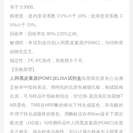
等于 0.9900。
精密度：批内变异系数 CV%小于 10%；批间变异系数 C
V%小于 15%。
回收率：回收率在 85%-115%之间。
敏感性：本试剂盒识别人阿黑皮素原(POMC)，与结构类
似物无交叉。
稳定性：2℃-8℃保存，有效期 6 个月。
【实验原理】
人阿黑皮素原(POMC)ELISA试剂盒
应用双抗原夹心法测
定标本中指标表达。用纯化的抗原包被微孔板，制成固相
抗原，可与样品中指标相结合，经过彻-底洗涤后加底物T
MB显色。TMB在HRP酶的催化下转化成蓝色，并在酸的
作用下转化成最终的黄色。用酶标仪在450nm波长下测定
吸光度（OD值）与待测样品中
人阿黑皮素原(POMC)浓度
呈正相关。拟合校准品曲线，可以计算出样本中
人阿黑皮