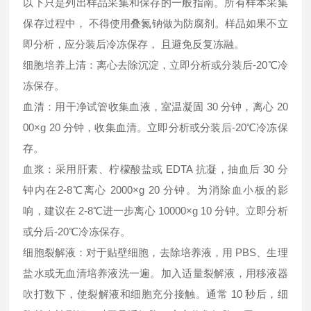
以下只是列出样品采集和保存的一般指南。所有样本采集
保存过程中， 不得使用叠氮钠做为防腐剂。样品如果不立
即分析，应分装后冷冻保存， 且避免反复冻融。
细胞培养上清：离心去除沉淀，立即分析或分装后-20℃冷
冻保存。
血清：用干净试管收集血液，室温凝固 30 分钟，离心 20
00×g 20 分钟，收集血清。立即分析或分装后-20℃冷冻保
存。
血浆：采用肝素、柠檬酸盐或 EDTA 抗凝，抽血后 30 分
钟内在2-8℃离心 2000×g 20 分钟。为消除血小板的影
响，建议在 2-8℃进一步离心 10000×g 10 分钟。立即分析
或分后-20℃冷冻保存。
细胞裂解液：对于贴壁细胞，去除培养液，用 PBS、生理
盐水或无血清培养液洗一遍。加入适量裂解液，用移液器
吹打数下，使裂解液和细胞充分接触。通常 10 秒后，细