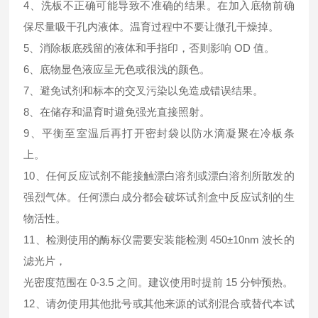
4、洗板不正确可能导致不准确的结果。在加入底物前确
保尽量吸干孔内液体。温育过程中不要让微孔干燥掉。
5、消除板底残留的液体和手指印，否则影响 OD 值。
6、底物显色液应呈无色或很浅的颜色。
7、避免试剂和标本的交叉污染以免造成错误结果。
8、在储存和温育时避免强光直接照射。
9、平衡至室温后再打开密封袋以防水滴凝聚在冷板条
上。
10、任何反应试剂不能接触漂白溶剂或漂白溶剂所散发的
强烈气体。任何漂白成分都会破坏试剂盒中反应试剂的生
物活性。
11、检测使用的酶标仪需要安装能检测 450±10nm 波长的
滤光片，
光密度范围在 0-3.5 之间。建议使用时提前 15 分钟预热。
12、请勿使用其他批号或其他来源的试剂混合或替代本试