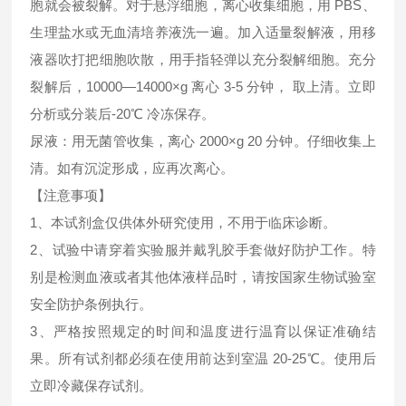
胞就会被裂解。对于悬浮细胞，离心收集细胞，用 PBS、
生理盐水或无血清培养液洗一遍。加入适量裂解液，用移
液器吹打把细胞吹散，用手指轻弹以充分裂解细胞。充分
裂解后，10000—14000×g 离心 3-5 分钟， 取上清。立即
分析或分装后-20℃ 冷冻保存。
尿液：用无菌管收集，离心 2000×g 20 分钟。仔细收集上
清。如有沉淀形成，应再次离心。
【注意事项】
1、本试剂盒仅供体外研究使用，不用于临床诊断。
2、试验中请穿着实验服并戴乳胶手套做好防护工作。特
别是检测血液或者其他体液样品时，请按国家生物试验室
安全防护条例执行。
3、严格按照规定的时间和温度进行温育以保证准确结
果。所有试剂都必须在使用前达到室温 20-25℃。使用后
立即冷藏保存试剂。