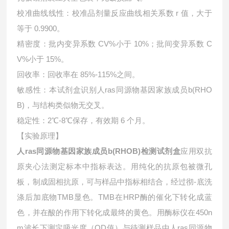
校准曲线线性：校准品剂量反应曲线相关系数 r 值，大于
等于 0.9900。
精密度：批内变异系数 CV%小于 10%；批间变异系数 C
V%小于 15%。
回收率：回收率在 85%-115%之间。
敏感性：本试剂盒识别人ras同源物基因家族成员b(RHO
B)，与结构类似物无交叉。
稳定性：2℃-8℃保存，有效期 6 个月。
【实验原理】
人ras同源物基因家族成员b(RHOB)检测试剂盒
应用双抗
原夹心法测定标本中指标表达。用纯化的抗原包被微孔
板，制成固相抗原，可与样品中指标相结合，经过彻-底洗
涤后加底物TMB显色。TMB在HRP酶的催化下转化成蓝
色，并在酸的作用下转化成最终的黄色。用酶标仪在450n
m波长下测定吸光度（OD值）与待测样品中人ras同源物