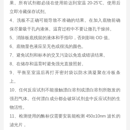
果。所有试剂都必须在使用前达到室温 20-25℃。使用后
立即冷藏保存试剂。
4、洗板不正确可能导致不准确的结果。在加入底物前确
保尽量吸干孔内液体。温育过程中不要让微孔干燥掉。
5、消除板底残留的液体和手指印，否则影响 OD 值。
6、底物显色液应呈无色或很浅的颜色。
7、避免试剂和标本的交叉污染以免造成错误结果。
8、在储存和温育时避免强光直接照射。
9、平衡至室温后再打开密封袋以防水滴凝聚在冷板条
上。
10、任何反应试剂不能接触漂白溶剂或漂白溶剂所散发的
强烈气体。任何漂白成分都会破坏试剂盒中反应试剂的生
物活性。
11、检测使用的酶标仪需要安装能检测 450±10nm 波长的
滤光片，