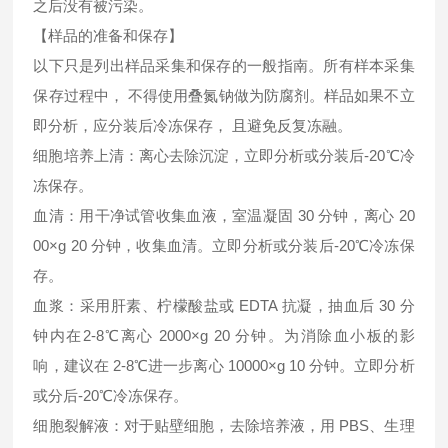
之后没有被污染。
【样品的准备和保存】
以下只是列出样品采集和保存的一般指南。所有样本采集
保存过程中， 不得使用叠氮钠做为防腐剂。样品如果不立
即分析，应分装后冷冻保存， 且避免反复冻融。
细胞培养上清：离心去除沉淀，立即分析或分装后-20℃冷
冻保存。
血清：用干净试管收集血液，室温凝固 30 分钟，离心 20
00×g 20 分钟，收集血清。立即分析或分装后-20℃冷冻保
存。
血浆：采用肝素、柠檬酸盐或 EDTA 抗凝，抽血后 30 分
钟内在2-8℃离心 2000×g 20 分钟。为消除血小板的影
响，建议在 2-8℃进一步离心 10000×g 10 分钟。立即分析
或分后-20℃冷冻保存。
细胞裂解液：对于贴壁细胞，去除培养液，用 PBS、生理